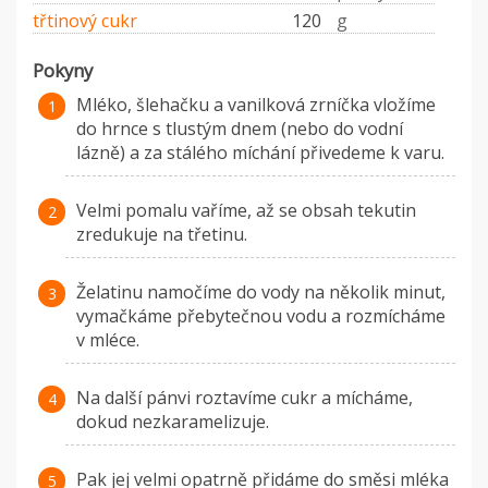
třtinový cukr
120
g
Pokyny
Mléko, šlehačku a vanilková zrníčka vložíme
do hrnce s tlustým dnem (nebo do vodní
lázně) a za stálého míchání přivedeme k varu.
Velmi pomalu vaříme, až se obsah tekutin
zredukuje na třetinu.
Želatinu namočíme do vody na několik minut,
vymačkáme přebytečnou vodu a rozmícháme
v mléce.
Na další pánvi roztavíme cukr a mícháme,
dokud nezkaramelizuje.
Pak jej velmi opatrně přidáme do směsi mléka