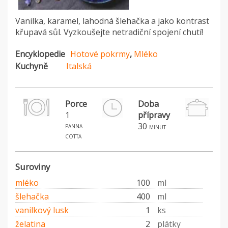
Vanilka, karamel, lahodná šlehačka a jako kontrast
křupavá sůl. Vyzkoušejte netradiční spojení chutí!
Encyklopedie
Hotové pokrmy
,
Mléko
Kuchyně
Italská
Porce
Doba
1
přípravy
panna
30
minut
cotta
Suroviny
mléko
100
ml
šlehačka
400
ml
vanilkový lusk
1
ks
želatina
2
plátky