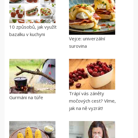
10 způsobů, jak využít
bazalku v kuchyni
Vejce: univerzální
surovina
Trápí vás záněty
Gurmáni na túře
močových cest? Víme,
jak na ně vyzrát!