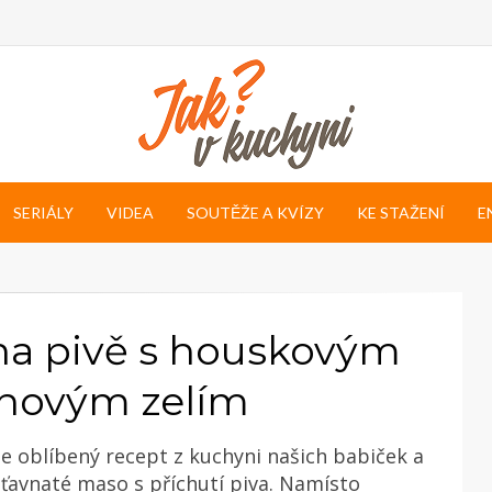
SERIÁLY
VIDEA
SOUTĚŽE A KVÍZY
KE STAŽENÍ
E
na pivě s houskovým
bnovým zelím
e oblíbený recept z kuchyni našich babiček a
šťavnaté maso s příchutí piva. Namísto