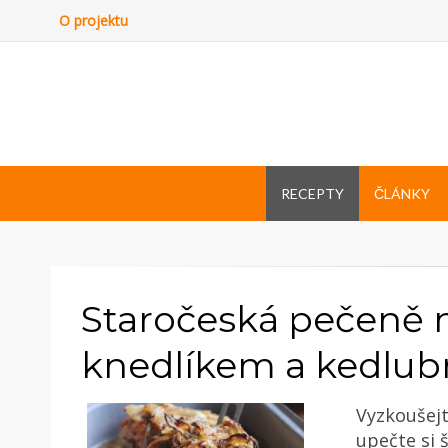
O projektu
RECEPTY
ČLÁNKY
Staročeská pečeně 
knedlíkem a kedlu
Vyzkoušejt
upečte si 