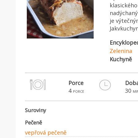
klasického
nadýchaný
je výtečný
Jakvkuchyn
Encyklope
Zelenina
Kuchyně
Porce
Doba
4
30
porce
mi
Suroviny
Pečeně
vepřová pečeně