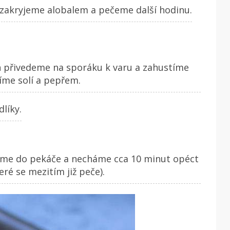
 zakryjeme alobalem a pečeme další hodinu.
 přivedeme na sporáku k varu a zahustíme
íme solí a pepřem.
líky.
dáme do pekáče a necháme cca 10 minut opéct
eré se mezitím již peče).