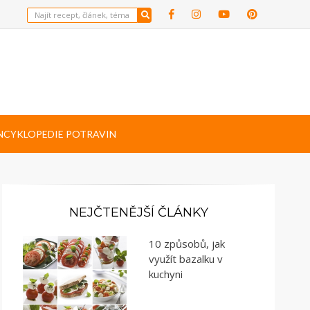
NCYKLOPEDIE POTRAVIN
NEJČTENĚJŠÍ ČLÁNKY
10 způsobů, jak
využít bazalku v
kuchyni