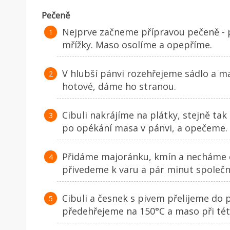
Pečeně
Nejprve začneme přípravou pečeně - 
mřížky. Maso osolíme a opepříme.
V hlubší pánvi rozehřejeme sádlo a m
hotové, dáme ho stranou.
Cibuli nakrájíme na plátky, stejně ta
po opékání masa v pánvi, a opečeme.
Přidáme majoránku, kmín a necháme ch
přivedeme k varu a pár minut společ
Cibuli a česnek s pivem přelijeme do
předehřejeme na 150°C a maso při té