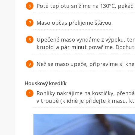
Poté teplotu snížíme na 130°C, pekáč
Maso občas přelijeme šťávou.
Upečené maso vyndáme z výpeku, ten
krupicí a pár minut povaříme. Dochut
Než se maso upeče, připravíme si kned
Houskový knedlík
Rohlíky nakrájíme na kostičky, přen
v troubě (klidně je přidejte k masu, kt