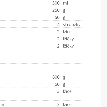
300
ml
250
g
50
g
4
stroužky
2
lžíce
2
lžičky
2
lžičky
800
g
50
g
3
lžíce
pně
3
lžíce