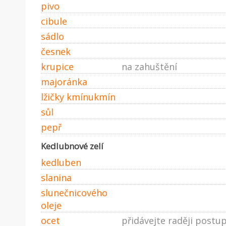
pivo
cibule
sádlo
česnek
krupice
na zahuštění
majoránka
lžičky kmínukmín
sůl
pepř
Kedlubnové zelí
kedluben
slanina
slunečnicového
oleje
ocet
přidávejte raději postu