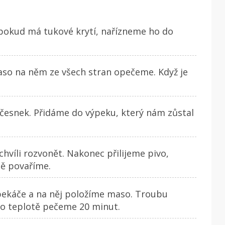
pokud má tukové krytí, nařízneme ho do
aso na něm ze všech stran opečeme. Když je
k česnek. Přidáme do výpeku, který nám zůstal
víli rozvonět. Nakonec přilijeme pivo,
ně povaříme.
 pekáče a na něj položíme maso. Troubu
to teplotě pečeme 20 minut.