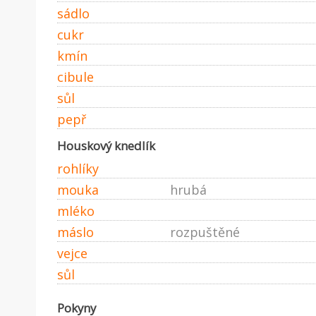
sádlo
cukr
kmín
cibule
sůl
pepř
Houskový knedlík
rohlíky
mouka
hrubá
mléko
máslo
rozpuštěné
vejce
sůl
Pokyny