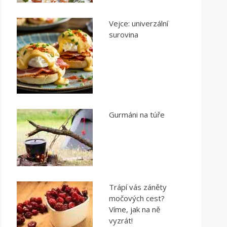
Vejce: univerzální
surovina
Gurmáni na túře
Trápí vás záněty
močových cest?
Víme, jak na ně
vyzrát!