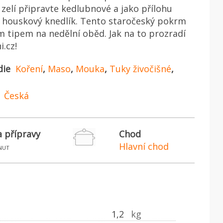
 zelí připravte kedlubnové a jako přílohu
 houskový knedlík. Tento staročeský pokrm
m tipem na nedělní oběd. Jak na to prozradí
i.cz!
die
Koření
,
Maso
,
Mouka
,
Tuky živočišné
,
Česká
 přípravy
Chod
Hlavní chod
nut
1,2
kg