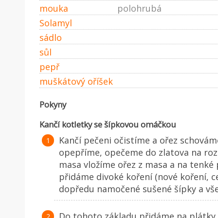
mouka
polohrubá
Solamyl
sádlo
sůl
pepř
muškátový oříšek
Pokyny
Kančí kotletky se šípkovou omáčkou
Kančí pečeni očistíme a ořez schová
opepříme, opečeme do zlatova na roz
masa vložíme ořez z masa a na tenké 
přidáme divoké koření (nové koření, ce
dopředu namočené sušené šípky a vš
Do tohoto základu přidáme na plátky 