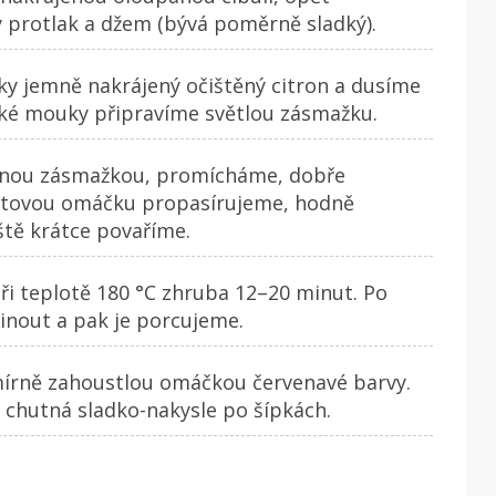
 protlak a džem (bývá poměrně sladký).
ky jemně nakrájený očištěný citron a dusíme
dké mouky připravíme světlou zásmažku.
venou zásmažkou, promícháme, dobře
hotovou omáčku propasírujeme, hodně
ště krátce povaříme.
ři teplotě 180 °C zhruba 12–20 minut. Po
nout a pak je porcujeme.
mírně zahoustlou omáčkou červenavé barvy.
 chutná sladko-nakysle po šípkách.