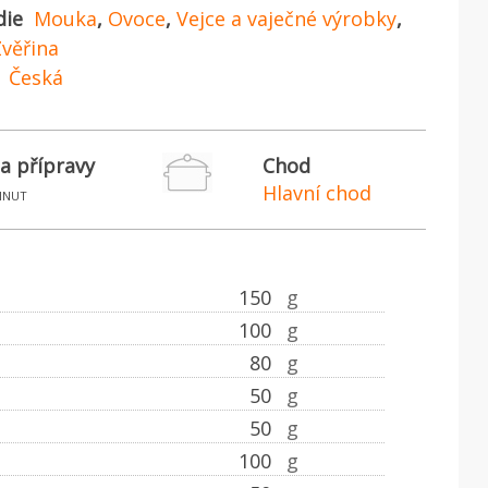
die
Mouka
,
Ovoce
,
Vejce a vaječné výrobky
,
věřina
Česká
a přípravy
Chod
Hlavní chod
inut
150
g
100
g
80
g
50
g
50
g
100
g