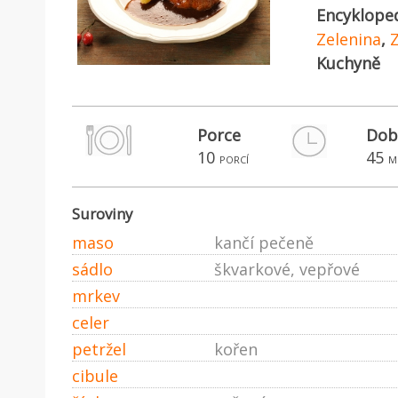
Encyklope
Zelenina
,
Z
Kuchyně
Porce
Dob
10
45
porcí
m
Suroviny
maso
kančí pečeně
sádlo
škvarkové, vepřové
mrkev
celer
petržel
kořen
cibule