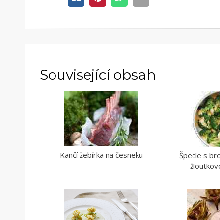
Související obsah
Kančí žebírka na česneku
Špecle s bro
žloutko