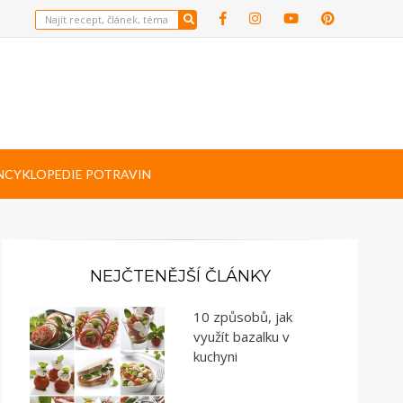
NCYKLOPEDIE POTRAVIN
NEJČTENĚJŠÍ ČLÁNKY
10 způsobů, jak
využít bazalku v
kuchyni