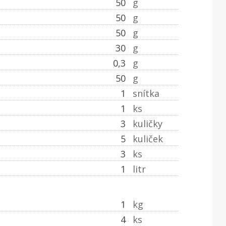
50
g
50
g
50
g
30
g
0,3
g
50
g
1
snítka
1
ks
3
kuličky
5
kuliček
3
ks
1
litr
1
kg
4
ks