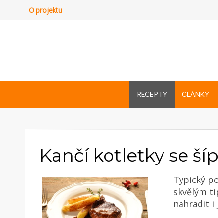
O projektu
RECEPTY
ČLÁNKY
Kančí kotletky se 
Typický po
skvělým t
nahradit i 