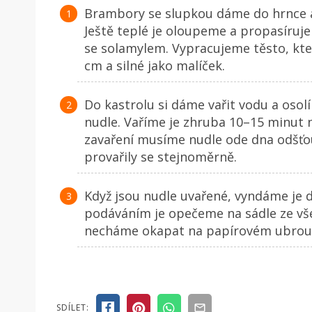
Brambory se slupkou dáme do hrnce a
Ještě teplé je oloupeme a propasíruje
se solamylem. Vypracujeme těsto, kter
cm a silné jako malíček.
Do kastrolu si dáme vařit vodu a osolí
nudle. Vaříme je zhruba 10–15 minut
zavaření musíme nudle ode dna odšťou
provařily se stejnoměrně.
Když jsou nudle uvařené, vyndáme je 
podáváním je opečeme na sádle ze vše
necháme okapat na papírovém ubrou
SDÍLET: