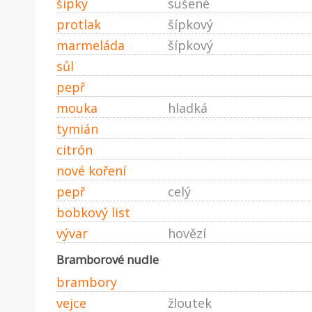
šípky
sušené
protlak
šípkový
marmeláda
šípkový
sůl
pepř
mouka
hladká
tymián
citrón
nové koření
pepř
celý
bobkový list
vývar
hovězí
Bramborové nudle
brambory
vejce
žloutek