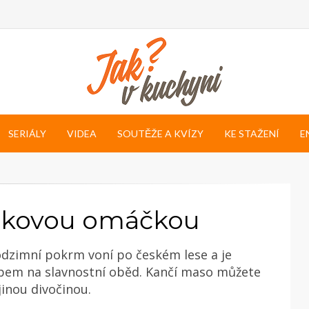
SERIÁLY
VIDEA
SOUTĚŽE A KVÍZY
KE STAŽENÍ
E
šípkovou omáčkou
dzimní pokrm voní po českém lese a je
ipem na slavnostní oběd. Kančí maso můžete
jinou divočinou.