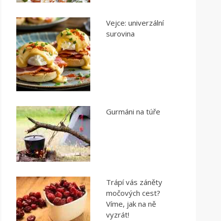
Vejce: univerzální
surovina
Gurmáni na túře
Trápí vás záněty
močových cest?
Víme, jak na ně
vyzrát!