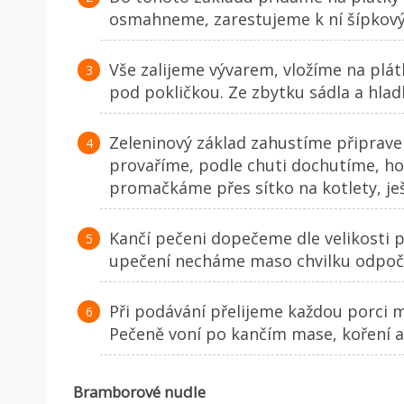
osmahneme, zarestujeme k ní šípkový
Vše zalijeme vývarem, vložíme na plát
pod pokličkou. Ze zbytku sádla a hla
Zeleninový základ zahustíme připra
provaříme, podle chuti dochutíme, 
promačkáme přes sítko na kotlety, je
Kančí pečeni dopečeme dle velikosti p
upečení necháme maso chvilku odpoči
Při podávání přelijeme každou porci 
Pečeně voní po kančím mase, koření a
Bramborové nudle