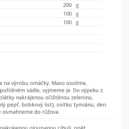
200
g
100
g
100
g
me na výrobu omáčky. Maso osolíme,
puštěném sádle, vyjmeme je. Do výpeku z
plátky nakrájenou očištěnou zeleninu,
lý pepř, bobkový list), snítku tymiánu, den
e osmahneme do růžova.
nakrájenou oloupanou cibuli, opět