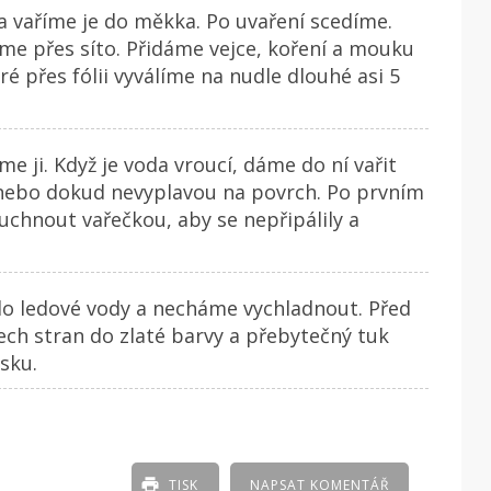
 vaříme je do měkka. Po uvaření scedíme.
me přes síto. Přidáme vejce, koření a mouku
é přes fólii vyválíme na nudle dlouhé asi 5
me ji. Když je voda vroucí, dáme do ní vařit
 nebo dokud nevyplavou na povrch. Po prvním
chnout vařečkou, aby se nepřipálily a
do ledové vody a necháme vychladnout. Před
ch stran do zlaté barvy a přebytečný tuk
sku.
TISK
NAPSAT KOMENTÁŘ