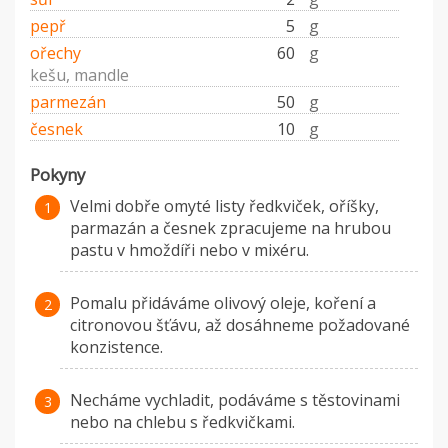
pepř
5
g
ořechy
60
g
kešu, mandle
parmezán
50
g
česnek
10
g
Pokyny
Velmi dobře omyté listy ředkviček, oříšky,
parmazán a česnek zpracujeme na hrubou
pastu v hmoždíři nebo v mixéru.
Pomalu přidáváme olivový oleje, koření a
citronovou šťávu, až dosáhneme požadované
konzistence.
Necháme vychladit, podáváme s těstovinami
nebo na chlebu s ředkvičkami.