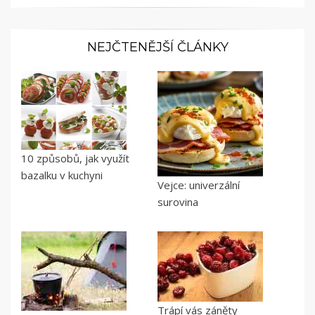
NEJČTENĚJŠÍ ČLÁNKY
10 způsobů, jak využít
bazalku v kuchyni
Vejce: univerzální
surovina
Trápí vás záněty