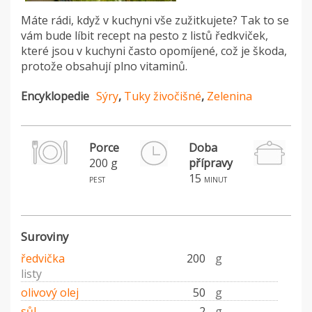
Máte rádi, když v kuchyni vše zužitkujete? Tak to se
vám bude líbit recept na pesto z listů ředkviček,
které jsou v kuchyni často opomíjené, což je škoda,
protože obsahují plno vitaminů.
Encyklopedie
Sýry
,
Tuky živočišné
,
Zelenina
Porce
Doba
200 g
přípravy
15
pest
minut
Suroviny
ředvička
200
g
listy
olivový olej
50
g
sůl
2
g