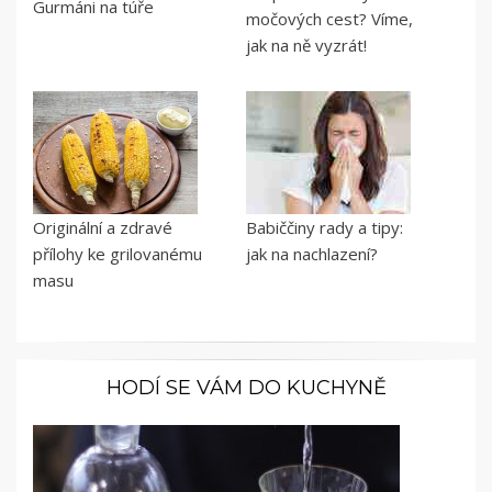
Gurmáni na túře
močových cest? Víme,
jak na ně vyzrát!
Originální a zdravé
Babiččiny rady a tipy:
přílohy ke grilovanému
jak na nachlazení?
masu
HODÍ SE VÁM DO KUCHYNĚ