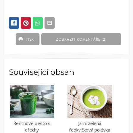
TISK
ZOBRAZIT KOMENTÁŘE (2)
Související obsah
Řeřichové pesto s
Jarní zelená
ořechy
ředkvičková polévka