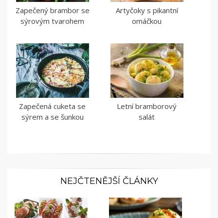
Zapečený brambor se
Artyčoky s pikantní
sýrovým tvarohem
omáčkou
Zapečená cuketa se
Letní bramborový
sýrem a se šunkou
salát
NEJČTENĚJŠÍ ČLÁNKY