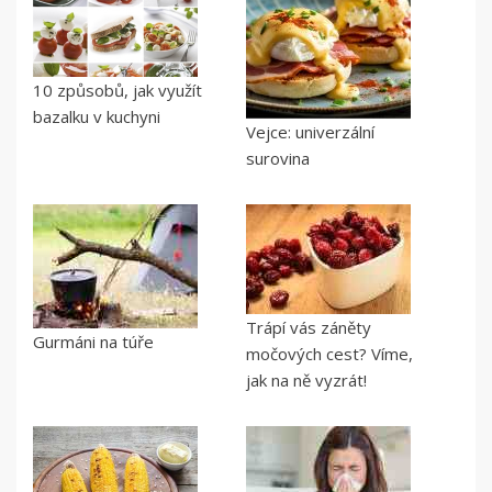
10 způsobů, jak využít
bazalku v kuchyni
Vejce: univerzální
surovina
Trápí vás záněty
Gurmáni na túře
močových cest? Víme,
jak na ně vyzrát!