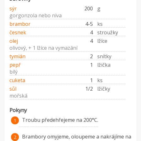
sýr
200
g
gorgonzola nebo niva
brambor
4-5
ks
česnek
4
stroužky
olej
4
lžíce
olivový, + 1 lžíce na vymazání
tymián
2
snítky
pepř
1
lžička
bílý
cuketa
1
ks
sůl
1/2
lžičky
mořská
Pokyny
Troubu předehřejeme na 200°C.
Brambory omyjeme, oloupeme a nakrájíme na