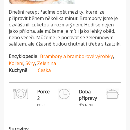
Dnešní recept řadíme opět mezi ty, které lze
připravit během několika minut. Brambory jsme je
ozvláštnili cuketou a rozmarýnem. Hodí se nejen
jako příloha, ale můžeme je mít i jako lehký oběd,
nebo večeři. Můžeme je podávat se zeleninovým
salátem, ale úžasně budou chutnat i třeba s tzatziki.
Encyklopedie
Brambory a bramborové výrobky
,
Koření
,
Sýry
,
Zelenina
Kuchyně
Česká
Porce
Doba
2
přípravy
H
35
porce
minut
Suroviny