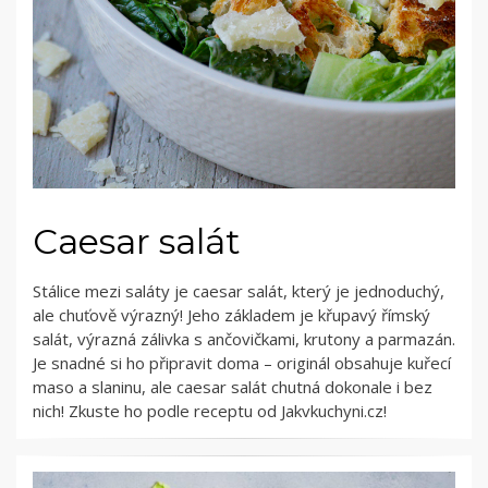
Caesar salát
Stálice mezi saláty je caesar salát, který je jednoduchý,
ale chuťově výrazný! Jeho základem je křupavý římský
salát, výrazná zálivka s ančovičkami, krutony a parmazán.
Je snadné si ho připravit doma – originál obsahuje kuřecí
maso a slaninu, ale caesar salát chutná dokonale i bez
nich! Zkuste ho podle receptu od Jakvkuchyni.cz!