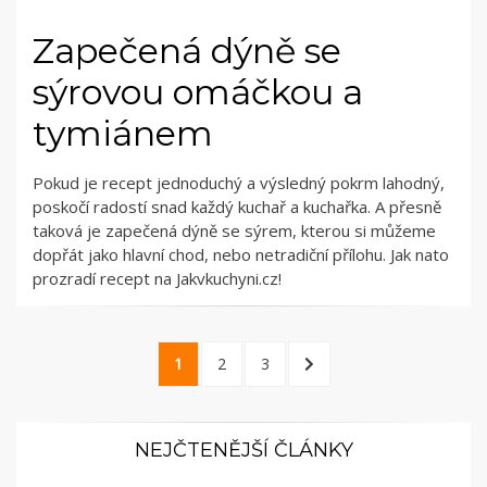
Zapečená dýně se
sýrovou omáčkou a
tymiánem
Pokud je recept jednoduchý a výsledný pokrm lahodný,
poskočí radostí snad každý kuchař a kuchařka. A přesně
taková je zapečená dýně se sýrem, kterou si můžeme
dopřát jako hlavní chod, nebo netradiční přílohu. Jak nato
prozradí recept na Jakvkuchyni.cz!
Stránkování
PAGE
PAGE
PAGE
NEXT
1
2
3
příspěvků
PAGE
NEJČTENĚJŠÍ ČLÁNKY