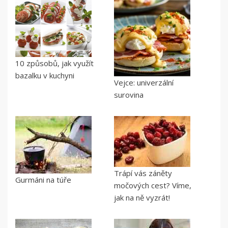
10 způsobů, jak využít
bazalku v kuchyni
Vejce: univerzální
surovina
Trápí vás záněty
Gurmáni na túře
močových cest? Víme,
jak na ně vyzrát!