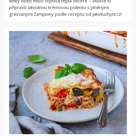
lehký oběd nebo stylová teplá večeře –⁠⁠⁠⁠⁠⁠ zkuste si
připravit lahodnou krémovou polentu s plněnými
grilovanými žampiony podle receptu od Jakvkuchyni.cz!