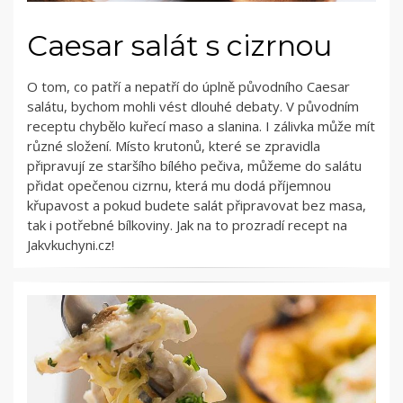
Caesar salát s cizrnou
O tom, co patří a nepatří do úplně původního Caesar
salátu, bychom mohli vést dlouhé debaty. V původním
receptu chybělo kuřecí maso a slanina. I zálivka může mít
různé složení. Místo krutonů, které se zpravidla
připravují ze staršího bílého pečiva, můžeme do salátu
přidat opečenou cizrnu, která mu dodá příjemnou
křupavost a pokud budete salát připravovat bez masa,
tak i potřebné bílkoviny. Jak na to prozradí recept na
Jakvkuchyni.cz!