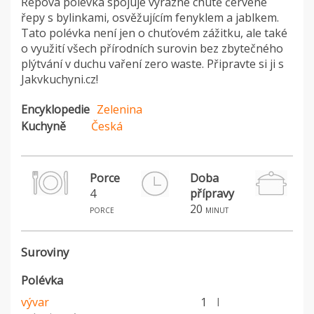
Řepová polévka spojuje výrazné chutě červené
řepy s bylinkami, osvěžujícím fenyklem a jablkem.
Tato polévka není jen o chuťovém zážitku, ale také
o využití všech přírodních surovin bez zbytečného
plýtvání v duchu vaření zero waste. Připravte si ji s
Jakvkuchyni.cz!
Encyklopedie
Zelenina
Kuchyně
Česká
Porce
Doba
4
přípravy
20
porce
minut
Suroviny
Polévka
vývar
1
l