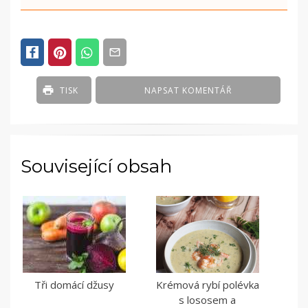
TISK
NAPSAT KOMENTÁŘ
Související obsah
Tři domácí džusy
Krémová rybí polévka
s lososem a