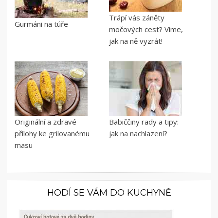
Trápí vás záněty
Gurmáni na túře
močových cest? Víme,
jak na ně vyzrát!
Originální a zdravé
Babiččiny rady a tipy:
přílohy ke grilovanému
jak na nachlazení?
masu
HODÍ SE VÁM DO KUCHYNĚ