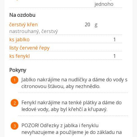
jednoho
Na ozdobu
čerstvý křen
20
g
nastrouhaný, čerstvý
ks jablko
1
listy červené řepy
ks fenykl
1
Pokyny
Jablko nakrájíme na nudličky a dáme do vody s
citronovou šťávou, aby nezhnědlo.
Fenykl nakrájíme na tenké plátky a dáme do
ledové vody, aby byl křehčí a křupavý.
POZOR! Odřezky z jablka i fenyklu
nevyhazujeme a použijeme je do základu na