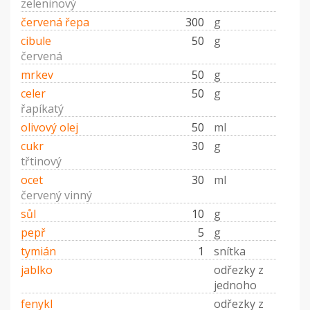
zeleninový
červená řepa
300
g
cibule
50
g
červená
mrkev
50
g
celer
50
g
řapíkatý
olivový olej
50
ml
cukr
30
g
třtinový
ocet
30
ml
červený vinný
sůl
10
g
pepř
5
g
tymián
1
snítka
jablko
odřezky z
jednoho
fenykl
odřezky z