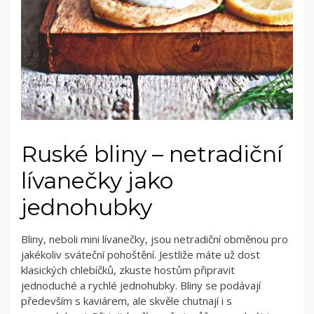
Ruské bliny – netradiční
lívanečky jako
jednohubky
Bliny, neboli mini lívanečky, jsou netradiční obměnou pro
jakékoliv sváteční pohoštění. Jestliže máte už dost
klasických chlebíčků, zkuste hostům připravit
jednoduché a rychlé jednohubky. Bliny se podávají
především s kaviárem, ale skvěle chutnají i s