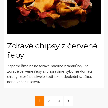
Zdravé chipsy z červené
řepy
Zapomeňme na nezdravé mastné brambůrky. Ze
zdravé červené řepy si připravíme výborné domácí
chipsy, které se skvěle hodí jako odpolední svačina,
nebo večer k televizi.
Stránkování
PAGE
PAGE
PAGE
NEXT
1
2
3
příspěvků
PAGE