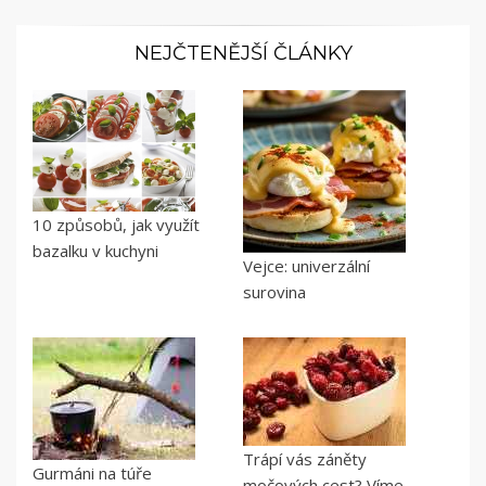
NEJČTENĚJŠÍ ČLÁNKY
10 způsobů, jak využít
bazalku v kuchyni
Vejce: univerzální
surovina
Trápí vás záněty
Gurmáni na túře
močových cest? Víme,