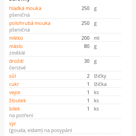
hladká mouka
250
g
pšeničná
polohrubá mouka
250
g
pšeničná
mléko
200
ml
máslo
80
g
změklé
droždí
30
g
čerstvé
sůl
2
lžičky
cukr
1
lžička
vejce
1
ks
žloutek
1
ks
bílek
1
ks
na potření
sýr
(gouda, eidam) na posypání