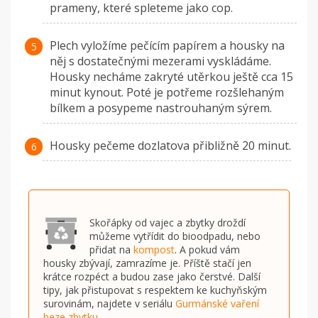
prameny, které spleteme jako cop.
Plech vyložíme pečícím papírem a housky na
něj s dostatečnými mezerami vyskládáme.
Housky necháme zakryté utěrkou ještě cca 15
minut kynout. Poté je potřeme rozšlehaným
bílkem a posypeme nastrouhaným sýrem.
Housky pečeme dozlatova přibližně 20 minut.
Skořápky od vajec a zbytky droždí
můžeme vytřídit do bioodpadu, nebo
přidat na
kompost
. A pokud vám
housky zbývají, zamrazíme je. Příště stačí jen
krátce rozpéct a budou zase jako čerstvé. Další
tipy, jak přistupovat s respektem ke kuchyňským
surovinám, najdete v seriálu
Gurmánské vaření
beze zbytku
.