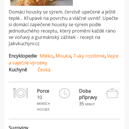
Domácí housky se sýrem, čerstvě upečené a ještě
teplé… Křupavé na povrchu a vláčné uvnitř. Upečte
si domácí zapečené housky se sýrem podle
jednoduchého receptu, který promění každé ráno
ve voňavý a gurmánský zážitek - recept na
Jakvkuchyni.cz.
Encyklopedie
Mléko
,
Mouka
,
Tuky rostlinné
,
Vejce
a vaječné výrobky
Kuchyně
Česká
Porce
Doba
10
přípravy
menších
35
minut
housek
Suroviny