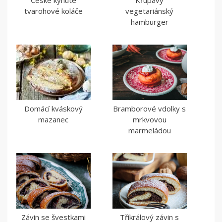
České kynuté
Křupavý
tvarohové koláče
vegetariánský
hamburger
Domácí kváskový
Bramborové vdolky s
mazanec
mrkvovou
marmeládou
Závin se švestkami
Tříkrálový závin s