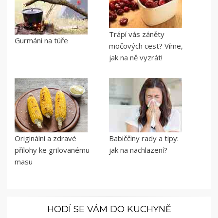
Trápí vás záněty
Gurmáni na túře
močových cest? Víme,
jak na ně vyzrát!
Originální a zdravé
Babiččiny rady a tipy:
přílohy ke grilovanému
jak na nachlazení?
masu
HODÍ SE VÁM DO KUCHYNĚ