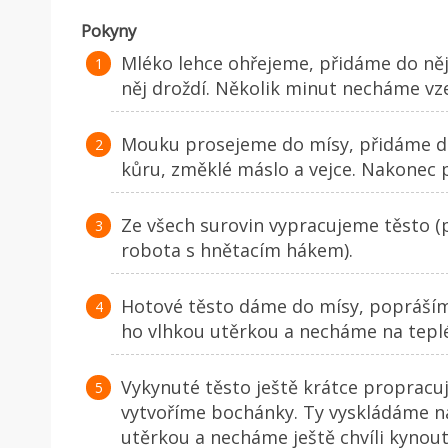
Pokyny
Mléko lehce ohřejeme, přidáme do ně
něj droždí. Několik minut necháme vze
Mouku prosejeme do mísy, přidáme do n
kůru, změklé máslo a vejce. Nakonec p
Ze všech surovin vypracujeme těsto (
robota s hnětacím hákem).
Hotové těsto dáme do mísy, popráším
ho vlhkou utěrkou a necháme na teplé
Vykynuté těsto ještě krátce propracuj
vytvoříme bochánky. Ty vyskládáme n
utěrkou a necháme ještě chvíli kynout