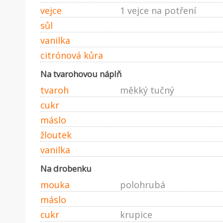
vejce
1 vejce na potření
sůl
vanilka
citrónová kůra
Na tvarohovou náplň
tvaroh
měkký tučný
cukr
máslo
žloutek
vanilka
Na drobenku
mouka
polohrubá
máslo
cukr
krupice