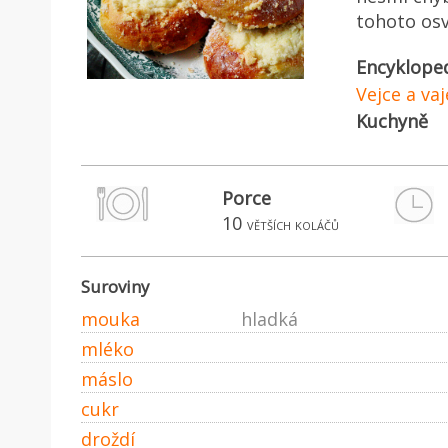
tohoto osv
Encyklope
Vejce a va
Kuchyně
Porce
10
větších koláčů
Suroviny
mouka
hladká
mléko
máslo
cukr
droždí