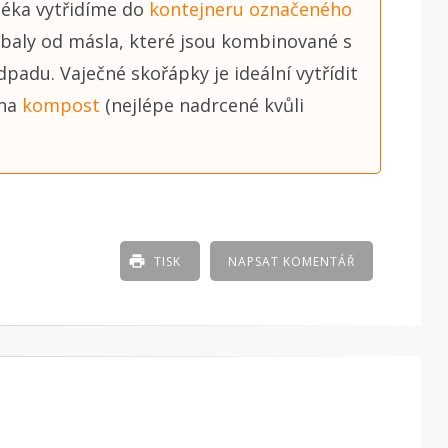
léka vytřidíme do
kontejneru označeného
obaly od másla, které jsou kombinované s
padu. Vaječné skořápky je ideální vytřídit
 na
kompost
(nejlépe nadrcené kvůli
TISK
NAPSAT KOMENTÁŘ