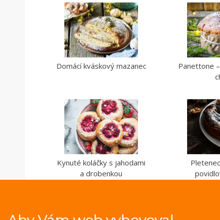
Domácí kváskový mazanec
Panettone – 
c
Kynuté koláčky s jahodami
Pletene
a drobenkou
povidlo