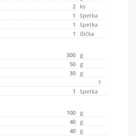
2
ks
1
špetka
1
špetka
1
lžička
300
g
50
g
30
g
1
1
špetka
100
g
40
g
40
g