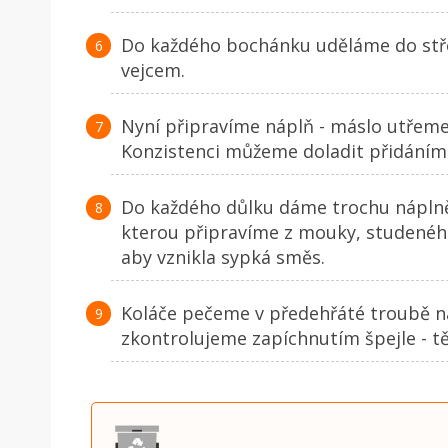
Do každého bochánku uděláme do stř
vejcem.
Nyní připravíme náplň - máslo utřeme
Konzistenci můžeme doladit přidáním
Do každého důlku dáme trochu nápln
kterou připravíme z mouky, studenéh
aby vznikla sypká směs.
Koláče pečeme v předehřáté troubě na
zkontrolujeme zapíchnutím špejle - tě