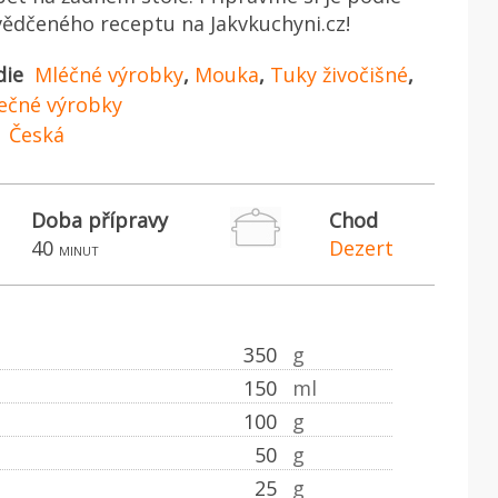
ědčeného receptu na Jakvkuchyni.cz!
die
Mléčné výrobky
,
Mouka
,
Tuky živočišné
,
ječné výrobky
Česká
Doba přípravy
Chod
40
Dezert
minut
350
g
150
ml
100
g
50
g
25
g