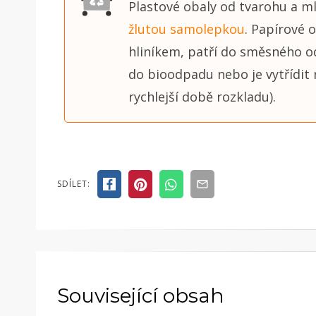
Plastové obaly od tvarohu a m
žlutou samolepkou
. Papírové 
hliníkem, patří do směsného od
do bioodpadu nebo je vytřídit
rychlejší době rozkladu).
SDÍLET:
Související obsah