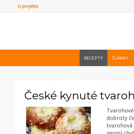
O projektu
RECEPTY
ČLÁNKY
České kynuté tvaroh
Tvarohové 
dobroty če
tvarohová 
nesmí chyb