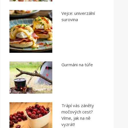
Vejce: univerzální
surovina
Gurmáni na túře
Trápí vás záněty
močových cest?
Víme, jak na ně
vyzrát!