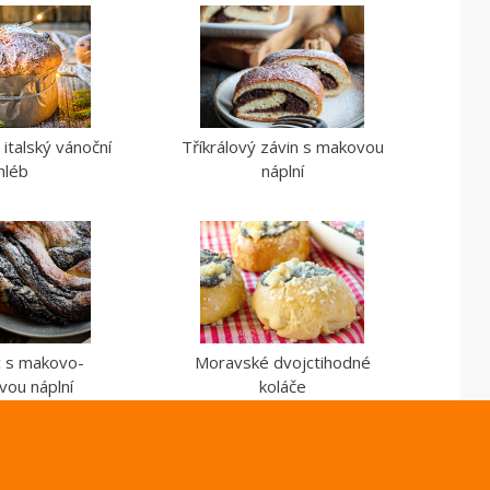
italský vánoční
Tříkrálový závin s makovou
hléb
náplní
c s makovo-
Moravské dvojctihodné
vou náplní
koláče