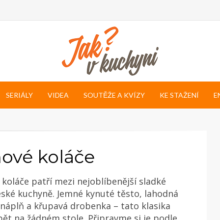
SERIÁLY
VIDEA
SOUTĚŽE A KVÍZY
KE STAŽENÍ
E
ové koláče
koláče patří mezi nejoblíbenější sladké
ské kuchyně. Jemné kynuté těsto, lahodná
náplň a křupavá drobenka – tato klasika
ět na žádném stole. Připravme si je podle