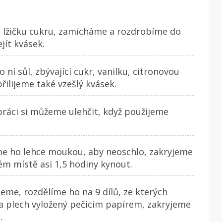
j lžičku cukru, zamícháme a rozdrobíme do
jít kvásek.
í sůl, zbývající cukr, vanilku, citronovou
řilijeme také vzešlý kvásek.
práci si můžeme ulehčit, když použijeme
e ho lehce moukou, aby neoschlo, zakryjeme
m místě asi 1,5 hodiny kynout.
eme, rozdělíme ho na 9 dílů, ze kterých
a plech vyložený pečicím papírem, zakryjeme
.