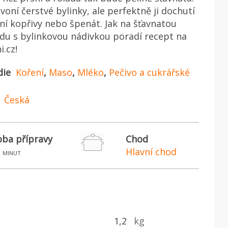
voní čerstvé bylinky, ale perfektně ji dochutí
rní kopřivy nebo špenát. Jak na šťavnatou
ádu s bylinkovou nádivkou poradí recept na
i.cz!
die
Koření
,
Maso
,
Mléko
,
Pečivo a cukrářské
Česká
ba přípravy
Chod
Hlavní chod
minut
1,2
kg