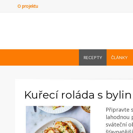
O projektu
RECEPTY
ČLÁNKY
Kuřecí roláda s byl
Připravte 
lahodnou p
sváteční ob
šťavnatějš