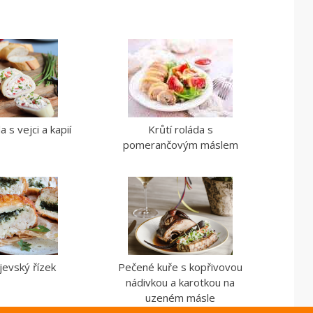
 s vejci a kapií
Krůtí roláda s
pomerančovým máslem
jevský řízek
Pečené kuře s kopřivovou
nádivkou a karotkou na
uzeném másle