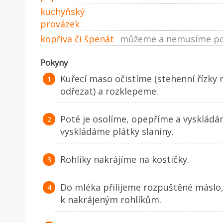
kuchyňský
provázek
kopřiva či špenát
můžeme a nemusíme po
Pokyny
Kuřecí maso očistíme (stehenní řízky 
odřezat) a rozklepeme.
Poté je osolíme, opepříme a vyskládám
vyskládáme plátky slaniny.
Rohlíky nakrájíme na kostičky.
Do mléka přilijeme rozpuštěné máslo
k nakrájeným rohlíkům.