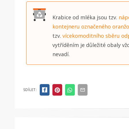
Krabice od mléka jsou tzv.
náp
kontejneru označeného oranž
tzv.
vícekomoditního sběru o
vytříděním je důležité obaly vž
nevadí.
SDÍLET: