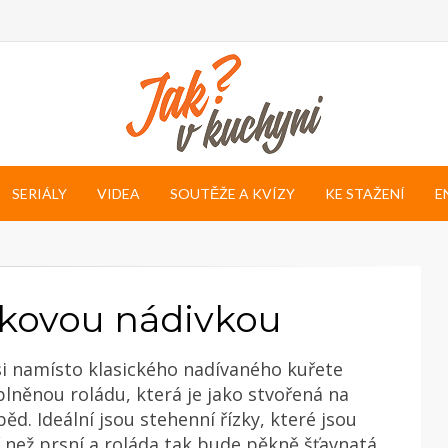
SERIÁLY
VIDEA
SOUTĚŽE A KVÍZY
KE STAŽENÍ
E
inkovou nádivkou
si namísto klasického nadívaného kuřete
lněnou roládu, která je jako stvořená na
ěd. Ideální jsou stehenní řízky, které jsou
í než prsní a roláda tak bude pěkně šťavnatá.