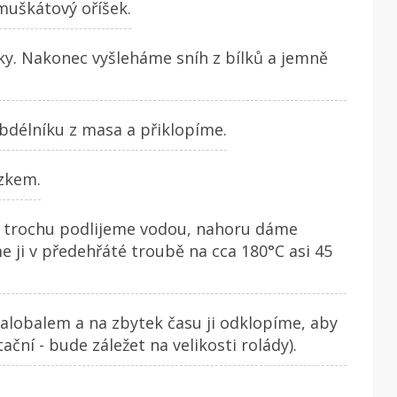
muškátový oříšek.
y. Nakonec vyšleháme sníh z bílků a jemně
bdélníku z masa a přiklopíme.
zkem.
 trochu podlijeme vodou, nahoru dáme
 ji v předehřáté troubě na cca 180°C asi 45
alobalem a na zbytek času ji odklopíme, aby
ční - bude záležet na velikosti rolády).