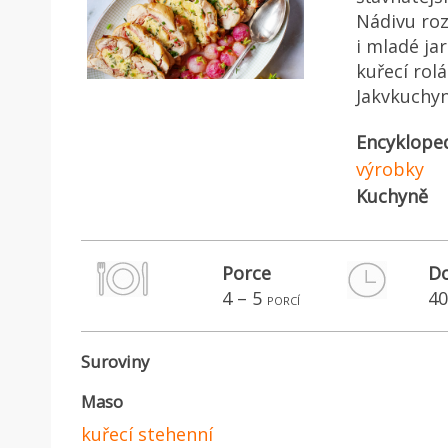
Nádivu roz
i mladé ja
kuřecí rol
Jakvkuchyn
Encyklope
výrobky
Kuchyně
Porce
Do
4 – 5
40
porcí
Suroviny
Maso
kuřecí stehenní