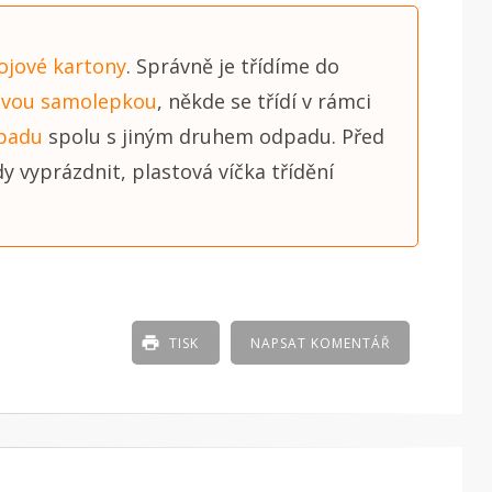
ojové kartony
. Správně je třídíme do
ovou samolepkou
, někde se třídí v rámci
dpadu
spolu s jiným druhem odpadu. Před
dy vyprázdnit, plastová víčka třídění
TISK
NAPSAT KOMENTÁŘ