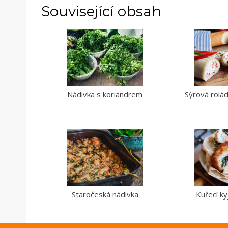
Související obsah
Nádivka s koriandrem
Sýrová roláda
Staročeská nádivka
Kuřecí ky