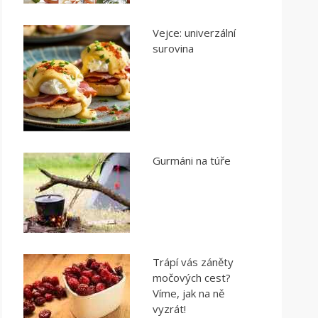
Vejce: univerzální
surovina
Gurmáni na túře
Trápí vás záněty
močových cest?
Víme, jak na ně
vyzrát!