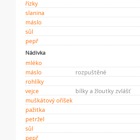
řízky
slanina
máslo
sůl
pepř
Nádivka
mléko
máslo
rozpuštěné
rohlíky
vejce
bílky a žloutky zvlášť
muškátový oříšek
pažitka
petržel
sůl
pepř