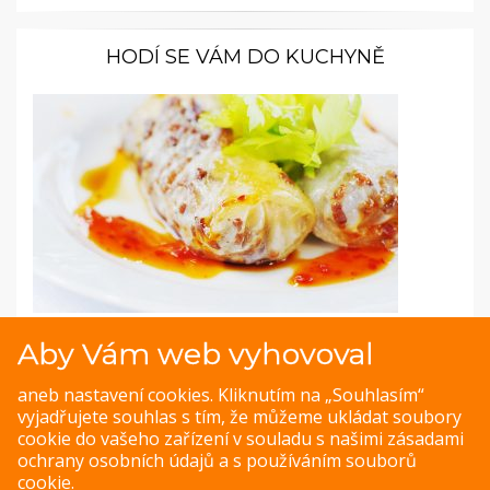
HODÍ SE VÁM DO KUCHYNĚ
Fotopostup: Křupavé závitky z rýžového těsta
Aby Vám web vyhovoval
Oblíbili jste si jarní závitky v exotických restauracích?
aneb nastavení cookies. Kliknutím na „Souhlasím“
Připravit si je můžete i doma. Rýžové placky dostanete ve
vyjadřujete souhlas s tím, že můžeme ukládat soubory
specializovaných obchodech s asijskými potravinami nebo
cookie do vašeho zařízení v souladu s našimi
zásadami
ve velkých supermarketech.
ochrany osobních údajů
a s
používáním souborů
cookie
.