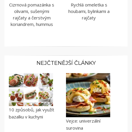
Cizrnová pomazánka s
Rychlá omeletka s
olivami, sušenými
houbami, bylinkami a
rajčaty a čerstvým
rajčaty
koriandrem, hummus
NEJČTENĚJŠÍ ČLÁNKY
10 způsobů, jak využít
bazalku v kuchyni
Vejce: univerzální
surovina