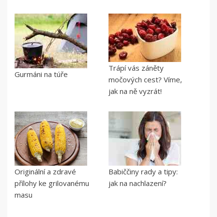
Trápí vás záněty
Gurmáni na túře
močových cest? Víme,
jak na ně vyzrát!
Originální a zdravé
Babiččiny rady a tipy:
přílohy ke grilovanému
jak na nachlazení?
masu