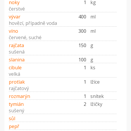
noky
1
kg
čerstvé
vývar
400
ml
hovězí, případně voda
víno
300
ml
červené, suché
rajčata
150
g
sušená
slanina
100
g
cibule
1
ks
velká
protlak
1
lžíce
rajčatový
rozmarýn
1
snítek
tymián
2
lžičky
sušený
sůl
pepř