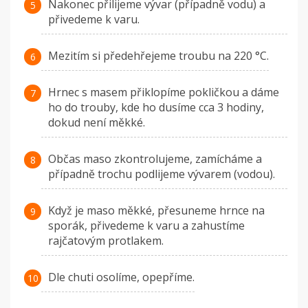
Nakonec přilijeme vývar (případně vodu) a
přivedeme k varu.
Mezitím si předehřejeme troubu na 220 °C.
Hrnec s masem přiklopíme pokličkou a dáme
ho do trouby, kde ho dusíme cca 3 hodiny,
dokud není měkké.
Občas maso zkontrolujeme, zamícháme a
případně trochu podlijeme vývarem (vodou).
Když je maso měkké, přesuneme hrnce na
sporák, přivedeme k varu a zahustíme
rajčatovým protlakem.
Dle chuti osolíme, opepříme.