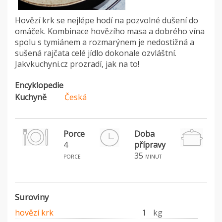
Hovězí krk se nejlépe hodí na pozvolné dušení do
omáček. Kombinace hovězího masa a dobrého vína
spolu s tymiánem a rozmarýnem je nedostižná a
sušená rajčata celé jídlo dokonale ozvláštní.
Jakvkuchyni.cz prozradí, jak na to!
Encyklopedie
Kuchyně
Česká
Porce
Doba
4
přípravy
H
35
porce
minut
Suroviny
hovězí krk
1
kg