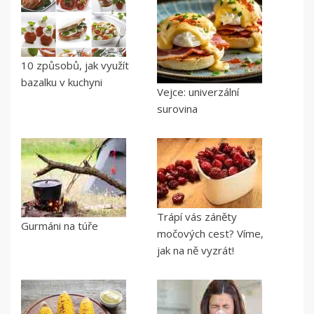
10 způsobů, jak využít
bazalku v kuchyni
Vejce: univerzální
surovina
Trápí vás záněty
Gurmáni na túře
močových cest? Víme,
jak na ně vyzrát!