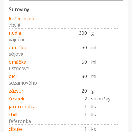
Suroviny
kuřecí maso
zbylé
nudle
300
g
vaječné
omáčka
50
ml
sójová
omáčka
50
ml
ústřicové
olej
30
ml
sezamového
zázvor
20
g
česnek
2
stroužky
jarní cibulka
1
ks
chilli
1
ks
feferonka
cibule
1
ks