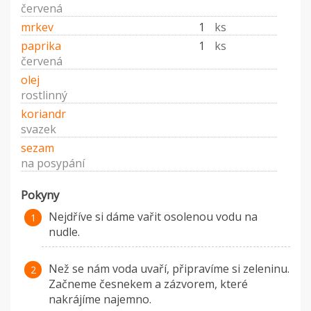
červená
mrkev
1
ks
paprika
1
ks
červená
olej
rostlinný
koriandr
svazek
sezam
na posypání
Pokyny
Nejdříve si dáme vařit osolenou vodu na
nudle.
Než se nám voda uvaří, připravíme si zeleninu.
Začneme česnekem a zázvorem, které
nakrájíme najemno.