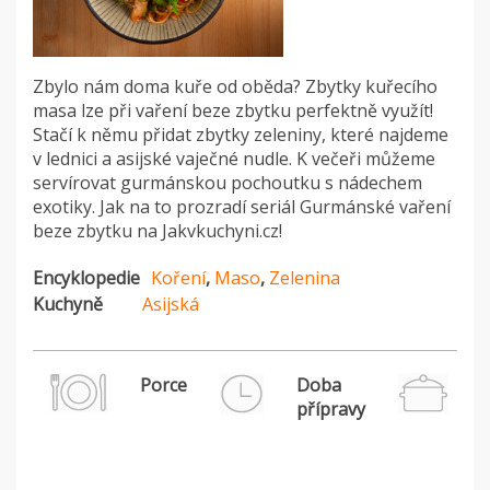
Zbylo nám doma kuře od oběda? Zbytky kuřecího
masa lze při vaření beze zbytku perfektně využít!
Stačí k němu přidat zbytky zeleniny, které najdeme
v lednici a asijské vaječné nudle. K večeři můžeme
servírovat gurmánskou pochoutku s nádechem
exotiky. Jak na to prozradí seriál Gurmánské vaření
beze zbytku na Jakvkuchyni.cz!
Encyklopedie
Koření
,
Maso
,
Zelenina
Kuchyně
Asijská
Porce
Doba
přípravy
H