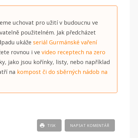
eme uchovat pro užití v budoucnu ve
atelně použitelném. Jak předcházet
dpadu ukáže
seriál Gurmánské vaření
žete rovnou i ve
video receptech na zero
y, jako jsou kořínky, listy, nebo například
atří na
kompost či do sběrných nádob na
TISK
NAPSAT KOMENTÁŘ