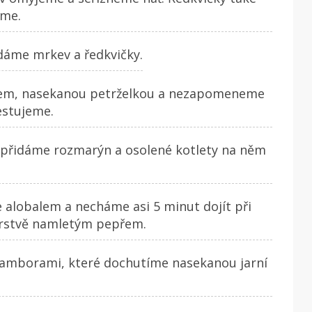
íme.
idáme mrkev a ředkvičky.
kem, nasekanou petrželkou a nezapomeneme
estujeme.
, přidáme rozmarýn a osolené kotlety na něm
alobalem a necháme asi 5 minut dojít při
čerstvě namletým pepřem.
amborami, které dochutíme nasekanou jarní