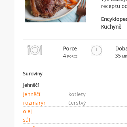
receptu od
Encyklope
Kuchyně
Porce
Doba
4
35
porce
mi
Suroviny
Jehněčí
Jehněčí
kotlety
rozmarýn
čerstvý
olej
sůl