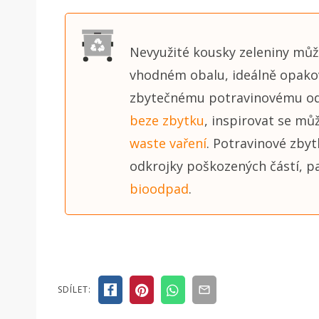
Nevyužité kousky zeleniny můž
vhodném obalu, ideálně opakov
zbytečnému potravinovému o
beze zbytku
, inspirovat se mů
waste vaření
. Potravinové zbytk
odkrojky poškozených částí, p
bioodpad
.
SDÍLET: