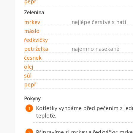
pepř
Zelenina
mrkev
nejlépe čerstvé s natí
máslo
ředkvičky
petrželka
najemno nasekané
česnek
olej
sůl
pepř
Pokyny
Kotletky vyndáme před pečením z ledn
teplotě.
Připravíme si mrkev a ředkvičky: mrk