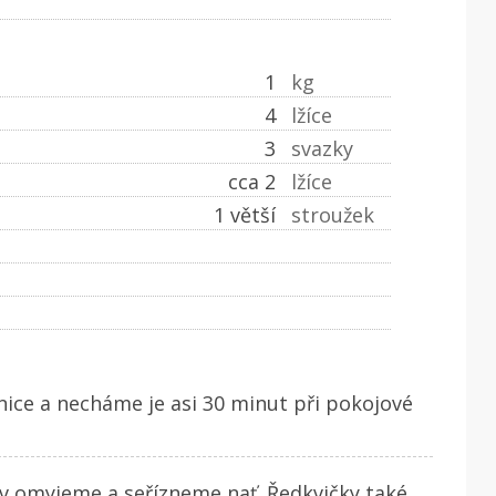
1
kg
4
lžíce
3
svazky
cca 2
lžíce
1 větší
stroužek
ice a necháme je asi 30 minut při pokojové
ev omyjeme a seřízneme nať. Ředkvičky také