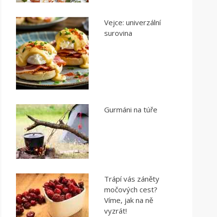
Vejce: univerzální
surovina
Gurmáni na túře
Trápí vás záněty
močových cest?
Víme, jak na ně
vyzrát!