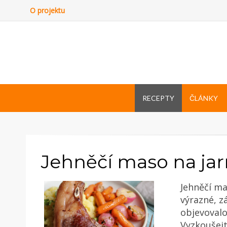
O projektu
RECEPTY
ČLÁNKY
Jehněčí maso na jar
Jehněčí ma
výrazné, z
objevovalo
Vyzkoušejt