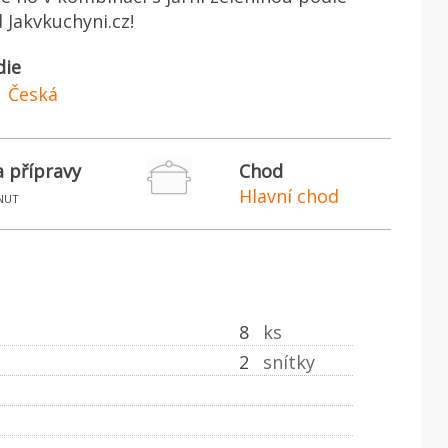
 Jakvkuchyni.cz!
die
Česká
 přípravy
Chod
Hlavní chod
nut
8
ks
2
snítky