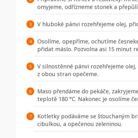
omyjeme, odřízneme stonek a přepůl
V hluboké pánvi rozehřejeme olej, př
Osolíme, opepříme, ochutíme česne
přidat máslo. Pozvolna asi 15 minut r
V silnostěnné pánvi rozehřejeme olej
z obou stran opečeme.
Maso přendáme do pekáče, zakryjeme 
teplotě 180 °C. Nakonec je osolíme 
Kotletky podáváme se šťouchaným br
cibulkou, a opečenou zeleninou.