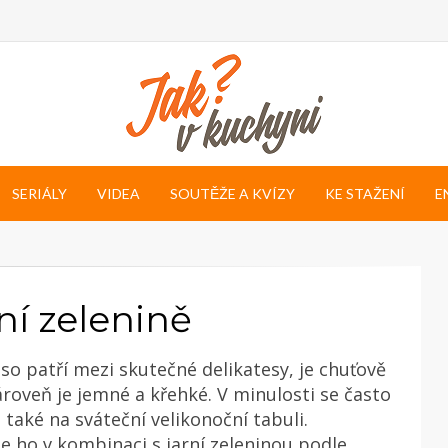
SERIÁLY
VIDEA
SOUTĚŽE A KVÍZY
KE STAŽENÍ
E
ní zelenině
so patří mezi skutečné delikatesy, je chuťově
ároveň je jemné a křehké. V minulosti se často
 také na sváteční velikonoční tabuli.
e ho v kombinaci s jarní zeleninou podle