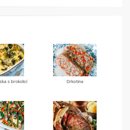
ka s brokolicí
Drkotina