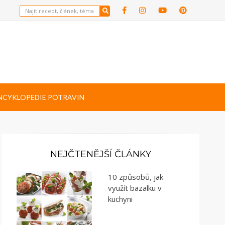
NCYKLOPEDIE POTRAVIN
NEJČTENĚJŠÍ ČLÁNKY
10 způsobů, jak
využít bazalku v
kuchyni