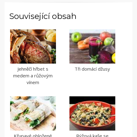
Související obsah
Jehněčí hřbet s
Tři domácí džusy
medem a růžovým
vínem
Křupavé obložené
Rýžová kaše se