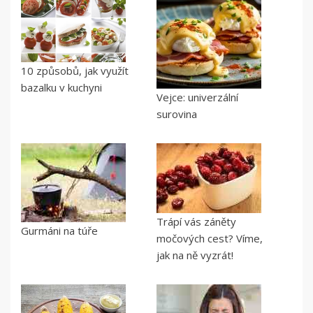
10 způsobů, jak využít
bazalku v kuchyni
Vejce: univerzální
surovina
Trápí vás záněty
Gurmáni na túře
močových cest? Víme,
jak na ně vyzrát!