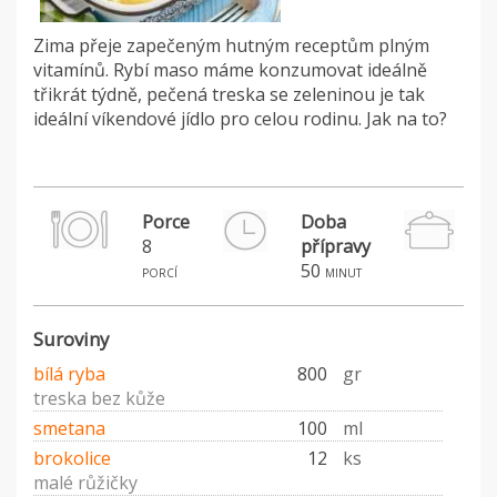
Zima přeje zapečeným hutným receptům plným
vitamínů. Rybí maso máme konzumovat ideálně
třikrát týdně, pečená treska se zeleninou je tak
ideální víkendové jídlo pro celou rodinu. Jak na to?
Porce
Doba
8
přípravy
50
porcí
minut
Suroviny
bílá ryba
800
gr
treska bez kůže
smetana
100
ml
brokolice
12
ks
malé růžičky