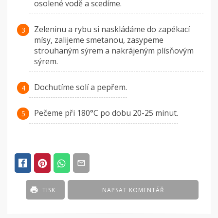
osolené vodě a scedíme.
Zeleninu a rybu si naskládáme do zapékací
mísy, zalijeme smetanou, zasypeme
strouhaným sýrem a nakrájeným plísňovým
sýrem.
Dochutíme solí a pepřem.
Pečeme při 180°C po dobu 20-25 minut.
TISK
NAPSAT KOMENTÁŘ