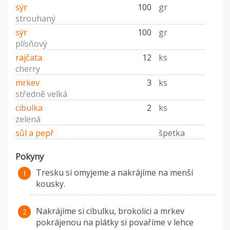
sýr
100
gr
strouhaný
sýr
100
gr
plísňový
rajčata
12
ks
cherry
mrkev
3
ks
středně velká
cibulka
2
ks
zelená
sůl a pepř
špetka
Pokyny
Tresku si omyjeme a nakrájíme na menší
kousky.
Nakrájíme si cibulku, brokolici a mrkev
pokrájenou na plátky si povaříme v lehce