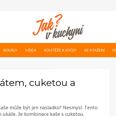
SERIÁLY
VIDEA
SOUTĚŽE A KVÍZY
KE STAŽENÍ
E
nátem, cuketou a
kaše může být jen nasladko? Nesmysl. Tento
 ukáže, že kombinace kaše s cuketou,