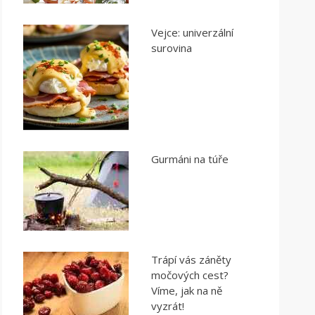
Vejce: univerzální
surovina
Gurmáni na túře
Trápí vás záněty
močových cest?
Víme, jak na ně
vyzrát!