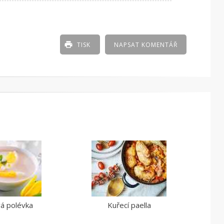
TISK
NAPSAT KOMENTÁŘ
á polévka
Kuřecí paella