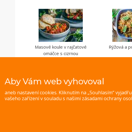
Masové koule v rajčatové
Rýžová a p
omáčce s cizrnou
Aby Vám web vyhovoval
aneb nastavení cookies. Kliknutím na „Souhlasím“ vyjadř
vašeho zařízení v souladu s našimi
zásadami ochrany oso
© 
Magazine WordPress Themes
by DesignOrbital