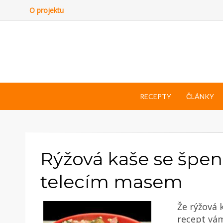
O projektu
RECEPTY
ČLÁNKY
Rýžová kaše se špe
telecím masem
Že rýžová 
recept vám