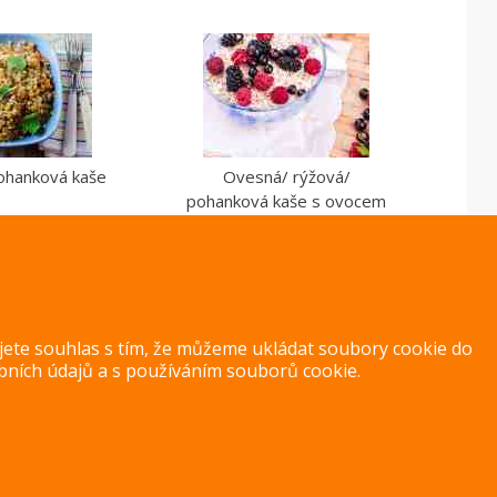
ohanková kaše
Ovesná/ rýžová/
pohanková kaše s ovocem
ujete souhlas s tím, že můžeme ukládat soubory cookie do
bních údajů
a s
používáním souborů cookie
.
Copyright 2014 – 2026 –
Jak v kuchyni
Zásady ochrany osobních úd