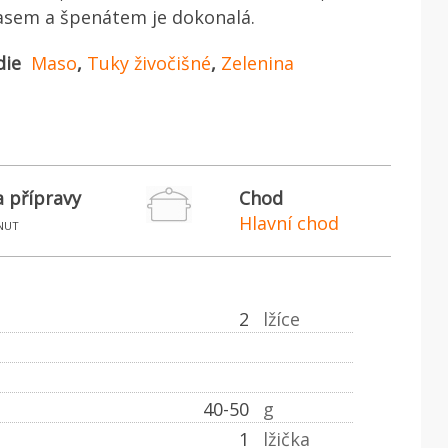
asem a špenátem je dokonalá.
die
Maso
,
Tuky živočišné
,
Zelenina
 přípravy
Chod
Hlavní chod
nut
2
lžíce
40-50
g
1
lžička