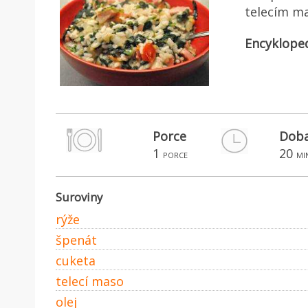
telecím m
Encyklope
Porce
Doba
1
20
porce
mi
Suroviny
rýže
špenát
cuketa
telecí maso
olej