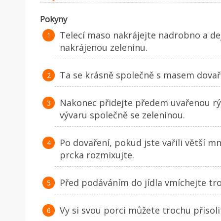
Pokyny
Telecí maso nakrájejte nadrobno a dej
nakrájenou zeleninu.
Ta se krásně společně s masem dovaří
Nakonec přidejte předem uvařenou rý
vývaru společně se zeleninou.
Po dovaření, pokud jste vařili větší m
prcka rozmixujte.
Před podáváním do jídla vmíchejte tro
Vy si svou porci můžete trochu přisol