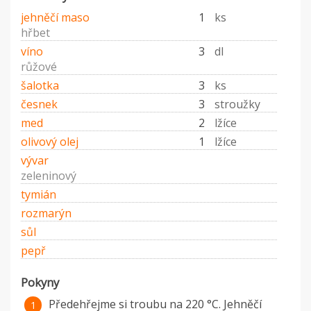
jehněčí maso
1
ks
hřbet
víno
3
dl
růžové
šalotka
3
ks
česnek
3
stroužky
med
2
lžíce
olivový olej
1
lžíce
vývar
zeleninový
tymián
rozmarýn
sůl
pepř
Pokyny
Předehřejme si troubu na 220 °C. Jehněčí