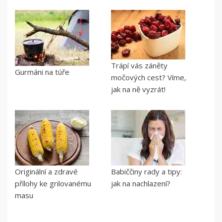
Trápí vás záněty
Gurmáni na túře
močových cest? Víme,
jak na ně vyzrát!
Originální a zdravé
Babiččiny rady a tipy:
přílohy ke grilovanému
jak na nachlazení?
masu