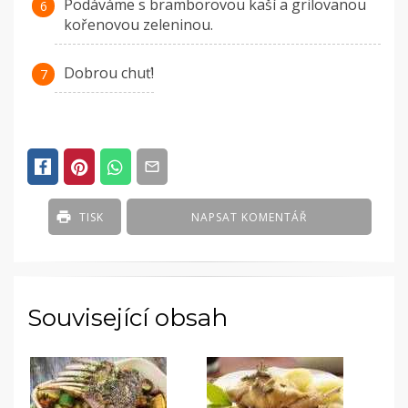
Podáváme s bramborovou kaší a grilovanou
kořenovou zeleninou.
Dobrou chuť!
TISK
NAPSAT KOMENTÁŘ
Související obsah