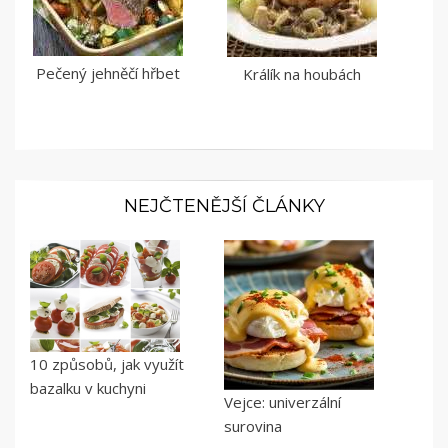
Pečený jehněčí hřbet
Králík na houbách
NEJČTENĚJŠÍ ČLÁNKY
10 způsobů, jak využít
bazalku v kuchyni
Vejce: univerzální
surovina