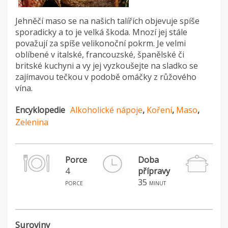
Jehněčí maso se na našich talířích objevuje spíše
sporadicky a to je velká škoda. Mnozí jej stále
považují za spíše velikonoční pokrm. Je velmi
oblíbené v italské, francouzské, španělské či
britské kuchyni a vy jej vyzkoušejte na sladko se
zajímavou tečkou v podobě omáčky z růžového
vína.
Encyklopedie
Alkoholické nápoje
,
Koření
,
Maso
,
Zelenina
Porce
Doba
4
přípravy
H
35
porce
minut
Suroviny