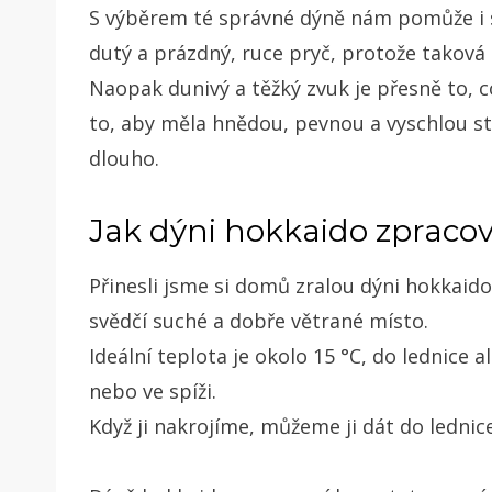
S výběrem té správné dýně nám pomůže i sl
dutý a prázdný, ruce pryč, protože taková
Naopak dunivý a těžký zvuk je přesně to, 
to, aby měla hnědou, pevnou a vyschlou s
dlouho.
Jak dýni hokkaido zpraco
Přinesli jsme si domů zralou dýni hokkaid
svědčí suché a dobře větrané místo.
Ideální teplota je okolo 15
°C, do lednice al
nebo ve spíži.
Když ji nakrojíme, můžeme ji dát do lednic