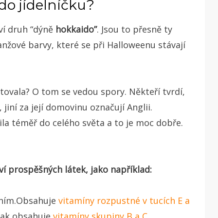
do jídelníčku?
aví druh “dýně
hokkaido”
. Jsou to přesně ty
nžové barvy, které se při Halloweenu stávají
ovala? O tom se vedou spory. Někteří tvrdí,
iní za její domovinu označují Anglii.
řila téměř do celého světa a to je moc dobře.
í prospěšných látek, jako například:
áním.Obsahuje
vitamíny rozpustné v tucích E a
pak obsahuje
vitamíny skupiny
B
a
C
.