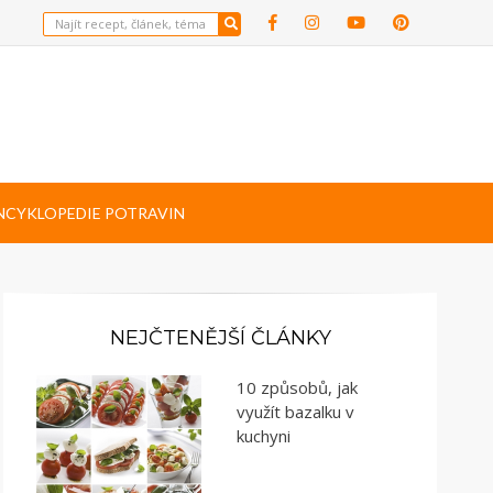
NCYKLOPEDIE POTRAVIN
NEJČTENĚJŠÍ ČLÁNKY
10 způsobů, jak
využít bazalku v
kuchyni