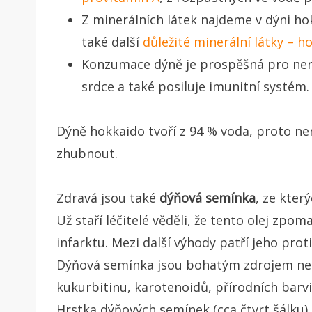
Z minerálních látek najdeme v dýni hok
také další
důležité minerální látky – ho
Konzumace dýně je prospěšná pro ner
srdce a také posiluje imunitní systém
Dýně hokkaido tvoří z 94 % voda, proto nen
zhubnout.
Zdravá jsou také
dýňová semínka
, ze který
Už staří léčitelé věděli, že tento olej zpom
infarktu. Mezi další výhody patří jeho proti
Dýňová semínka jsou bohatým zdrojem nena
kukurbitinu, karotenoidů, přírodních barvi
Hrstka dýňových semínek (cca čtvrt šálku