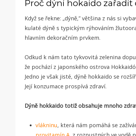
Proč dýni hokaido zařadit 
Když se řekne: „dýně,” většina z nás si vyb
kulaté dýně s typickým rýhováním žlutoora
hlavním dekoračním prvkem.
Odkud k nám tato tykvovitá zelenina doput
že pochází z japonského ostrova Hokkaidó, j
Jedno je však jisté, dýně hokkaido se rozší
Její konzumace prospívá zdraví.
Dýně
hokkaido
totiž obsahuje mnoho zdrav
vlákninu
, která nám pomáhá se zažív
provitamín A
, z rozpustných ve vodě 