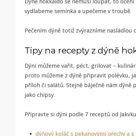
Dýně hokkaido se nemusí loupat, to ocení k
vydlabeme semínka a upečeme v troubě.
Pečením dýně totiž zvýrazníme nasládlou 
Tipy na recepty z dýně ho
Dýni můžeme vařit, péct, grilovat – kulinárn
proto můžeme z dýně připravit polévku, jak
příloh či salátů. Stejně báječně nám dýně p
jako chipsy.
Připravte si dýni podle 7 receptů od Jakvku
dýňový koláč s pekanovými ořechy a s