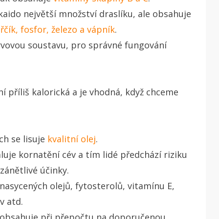
aido největší množství draslíku, ale obsahuje
řčík, fosfor, železo a vápník
.
vovou soustavu, pro správné fungování
.
í příliš kalorická a je vhodná, když chceme
ch se lisuje
kvalitní olej
.
aluje kornatění cév a tím lidé předchází riziku
zánětlivé účinky.
sycených olejů, fytosterolů, vitamínu E,
v atd.
) obsahuje při přepočtu na doporučenou