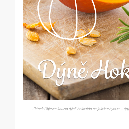
Článek Objevte kouzlo dýně hokkaido na Jakvkuchyni.cz – tipy,