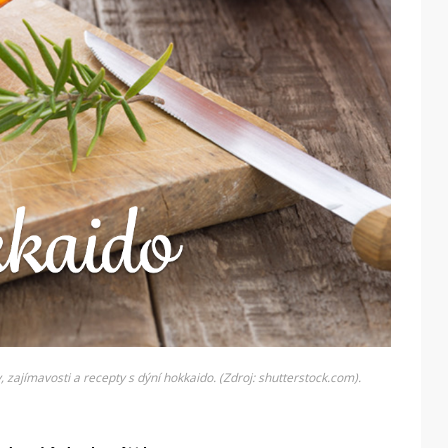
 zajímavosti a recepty s dýní hokkaido. (Zdroj: shutterstock.com).