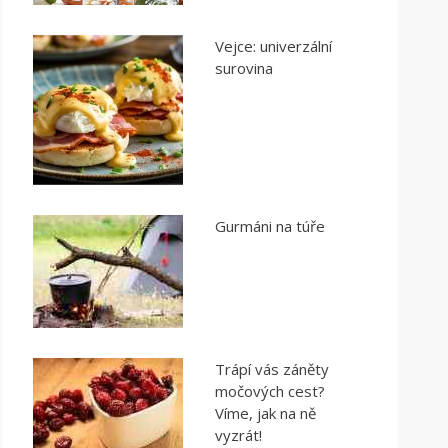
Vejce: univerzální
surovina
Gurmáni na túře
Trápí vás záněty
močových cest?
Víme, jak na ně
vyzrát!