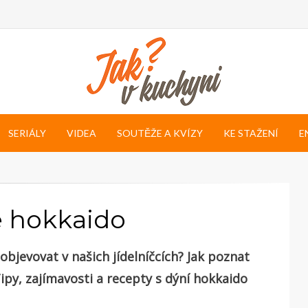
SERIÁLY
VIDEA
SOUTĚŽE A KVÍZY
KE STAŽENÍ
E
ě hokkaido
bjevovat v našich jídelníčcích? Jak poznat
Tipy, zajímavosti a recepty s dýní hokkaido