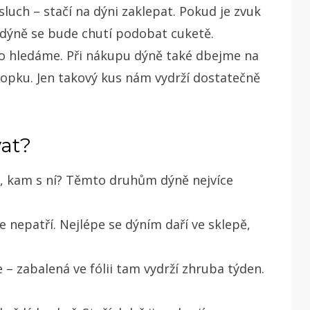
uch – stačí na dýni zaklepat. Pokud je zvuk
 dýně se bude chutí podobat cuketě.
co hledáme. Při nákupu dýně také dbejme na
topku. Jen takový kus nám vydrží dostatečně
vat?
o, kam s ní? Těmto druhům dýně nejvíce
e nepatří.
Nejlépe se dýním daří ve sklepě,
e – zabalená ve fólii tam vydrží zhruba týden.