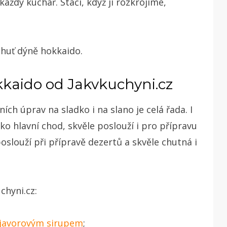
aždý kuchař. Stačí, když ji rozkrojíme,
chuť dýně hokkaido.
kkaido od Jakvkuchyni.cz
ích úprav na sladko i na slano je celá řada. I
o hlavní chod, skvěle poslouží i pro přípravu
oslouží při přípravě dezertů a skvěle chutná i
chyni.cz:
 javorovým sirupem
;