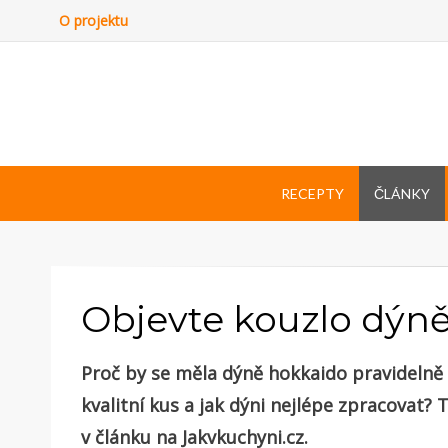
O projektu
RECEPTY
ČLÁNKY
Objevte kouzlo dýn
Proč by se měla dýně hokkaido pravidelně o
kvalitní kus a jak dýni nejlépe zpracovat? 
v článku na Jakvkuchyni.cz.