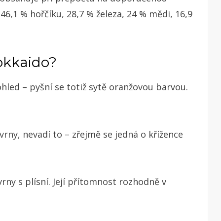
46,1 % hořčíku, 28,7 % železa, 24 % mědi, 16,9
hokkaido?
led – pyšní se totiž
sytě oranžovou barvou.
kvrny, nevadí to – zřejmě se jedná o křížence
vrny s plísní. Její přítomnost rozhodně v