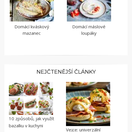
Domácí kváskový
Domácí máslové
mazanec
loupáky
NEJČTENĚJŠÍ ČLÁNKY
10 způsobů, jak využít
bazalku v kuchyni
Vejce: univerzální