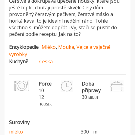
Čerstvé a dokřupava upečené housky, které jsou
ještě teplé, chutají prostě skvěle!Celý dům
provoněný čerstvým pečivem, čerstvé máslo a
horká káva, to je ideální nedělní ráno. Tohle
všechno si můžete dopřát i Vy, stačí se pustit do
pečení podle receptu. Jak na to?
Encyklopedie
Mléko
,
Mouka
,
Vejce a vaječné
výrobky
Kuchyně
Česká
Porce
Doba
10 –
přípravy
12
30
minut
housek
Suroviny
mléko
300
ml