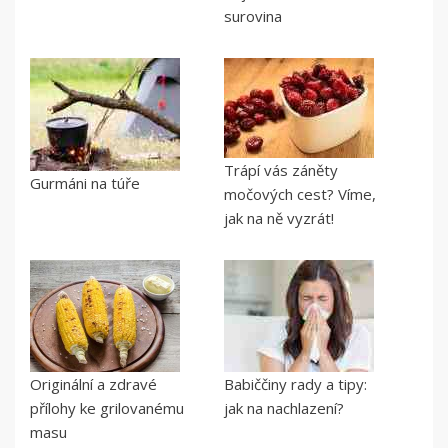
surovina
Trápí vás záněty
Gurmáni na túře
močových cest? Víme,
jak na ně vyzrát!
Originální a zdravé
Babiččiny rady a tipy:
přílohy ke grilovanému
jak na nachlazení?
masu