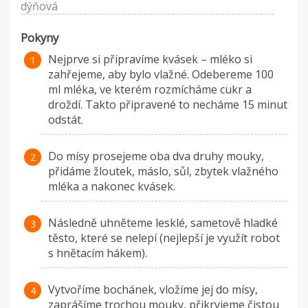
dýňová
Pokyny
Nejprve si připravíme kvásek – mléko si
zahřejeme, aby bylo vlažné. Odebereme 100
ml mléka, ve kterém rozmícháme cukr a
droždí. Takto připravené to necháme 15 minut
odstát.
Do mísy prosejeme oba dva druhy mouky,
přidáme žloutek, máslo, sůl, zbytek vlažného
mléka a nakonec kvásek.
Následně uhněteme lesklé, sametově hladké
těsto, které se nelepí (nejlepší je využít robot
s hnětacím hákem).
Vytvoříme bochánek, vložíme jej do mísy,
zaprášíme trochou mouky, přikryjeme čistou