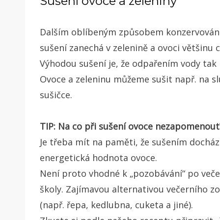
Sušení ovoce a zeleniny
Dalším oblíbeným způsobem konzervování 
sušení zanechá v zelenině a ovoci většinu 
Výhodou sušení je, že odpařením vody tak
Ovoce a zeleninu můžeme sušit např. na sl
sušičce.
TIP: Na co při sušení ovoce nezapomenout
Je třeba mít na paměti, že sušením dochází
energetická hodnota ovoce.
Není proto vhodné k „pozobávání“ po večer
školy. Zajímavou alternativou večerního z
(např. řepa, kedlubna, cuketa a jiné).