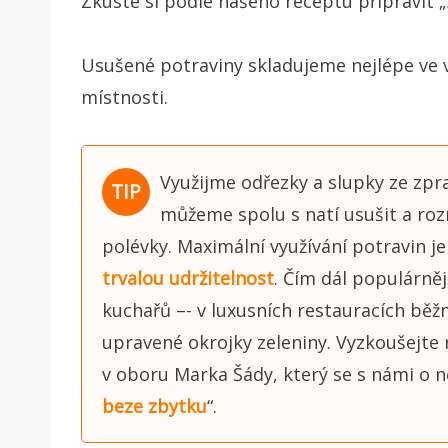
Zkuste si podle našeho receptu připravit „
Usušené potraviny skladujeme nejlépe ve
místnosti.
Využijme odřezky a slupky ze zpr
můžeme spolu s natí usušit a ro
polévky.
Maximální využívání potravin j
trvalou udržitelnost
. Čím dál populárněj
kuchařů –- v luxusních restauracích běžně
upravené okrojky zeleniny.
Vyzkoušejte 
v oboru Marka Šády, který se s námi o ně
beze zbytku
“.