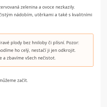
ervovaná zelenina a ovoce nezkazily.
 čistým nádobím, utěrkami a také s kvalitními
avé plody bez hniloby či plísní.
Pozor:
díme ho celý, nestačí ji jen odkrojit.
 a zbavíme všech nečistot.
můžeme začít.