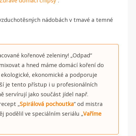
Zdravé domácí chipsy
“.
 vzduchotěsných nádobách v tmavé a temné
acované kořenové zeleniny! „Odpad“
zmixovat a hned máme domácí koření do
e ekologické, ekonomické a podporuje
ší je tento přístup i u profesionálních
 servírují jako součást jídel např.
recept „
Spirálová pochoutka
“ od mistra
j podělil ve speciálním seriálu „
Vaříme