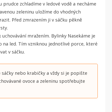
u prudce zchladíme v ledové vodě a necháme
pravenou zeleninu uložíme do vhodných
razit. Před zmrazením ji v sáčku pěkně
sty.
k uchovávání mražením. Bylinky Nasekáme je
o na led. Tím vzniknou jednotlivé porce, které
at v sáčku.
 sáčky nebo krabičky a vždy si je popište
chovávané ovoce a zeleninu spotřebujte