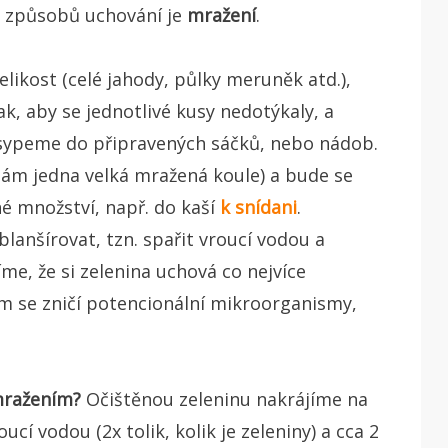
h způsobů uchování je
mražení
.
ikost (celé jahody, půlky meruněk atd.),
k, aby se jednotlivé kusy nedotýkaly, a
sypeme do připravených sáčků, nebo nádob.
ám jedna velká mražená koule) a bude se
 množství, např. do kaší
k snídani
.
lanšírovat, tzn. spařit vroucí vodou a
íme, že si zelenina uchová co nejvíce
tom se zničí potencionální mikroorganismy,
 mražením?
Očištěnou zeleninu nakrájíme na
cí vodou (2x tolik, kolik je zeleniny) a cca 2