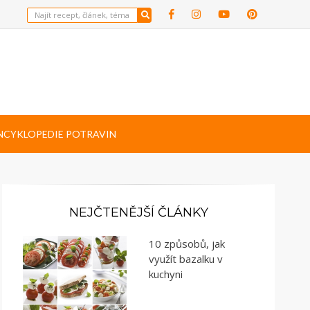
NCYKLOPEDIE POTRAVIN
NEJČTENĚJŠÍ ČLÁNKY
10 způsobů, jak
využít bazalku v
kuchyni