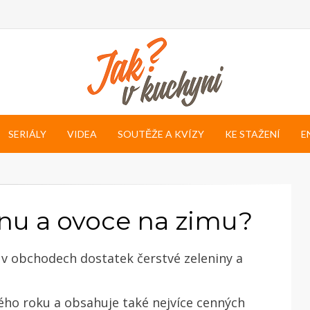
SERIÁLY
VIDEA
SOUTĚŽE A KVÍZY
KE STAŽENÍ
E
inu a ovoce na zimu?
 i v obchodech dostatek čerstvé zeleniny a
lého roku a obsahuje také nejvíce cenných