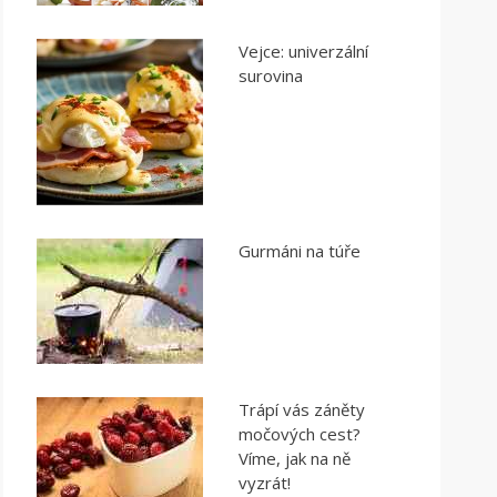
Vejce: univerzální
surovina
Gurmáni na túře
Trápí vás záněty
močových cest?
Víme, jak na ně
vyzrát!