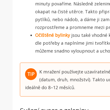
minuty povaříme. Následně zelenin
okapat na čisté utěrce. Takto při
pytlíků, nebo nádob, a dáme ji zam
rozprostřeme a promneme mezi pr
Očištěné bylinky
jsou také vhodné 
dle potřeby a naplníme jimi tvořítk
můžeme snadno vyloupnout a uchov
K mražení používejte uzavíratelné
(datum, druh, množství). Takto u
ideálně do 8–12 měsíců.