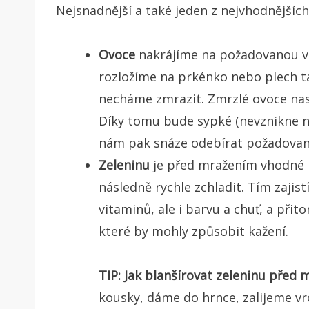
Nejsnadnější a také jeden z nejvhodnějšíc
Ovoce
nakrájíme na požadovanou vel
rozložíme na prkénko nebo plech ta
necháme zmrazit. Zmrzlé ovoce na
Díky tomu bude sypké (nevznikne n
nám pak snáze odebírat požadované
Zeleninu
je před mražením vhodné b
následně rychle zchladit. Tím zajist
vitaminů, ale i barvu a chuť, a při
které by mohly způsobit kažení.
TIP: Jak blanšírovat zeleninu před
kousky, dáme do hrnce, zalijeme vrou