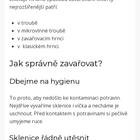
nejrozšířenější patří:
v troubě
v mikrovlnné troubě
v zavařovacím hrnci
v klasickém hrnci.
Jak správně zavařovat?
Dbejme na hygienu
To proto, aby nedošlo ke kontaminaci potravin.
Nejdříve vyvaříme sklenice i víčka a necháme je
uschnout. Před kontaktem s potravinami si pečlivě
umyjeme ruce.
Sklenice řádně utěsnit