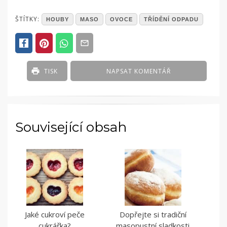
POSTED
ŠTÍTKY:
HOUBY
MASO
OVOCE
TŘÍDĚNÍ ODPADU
IN
ČLÁNKY
TISK
NAPSAT KOMENTÁŘ
Související obsah
Jaké cukroví peče
Dopřejte si tradiční
cukrářka?
masopustní sladkosti