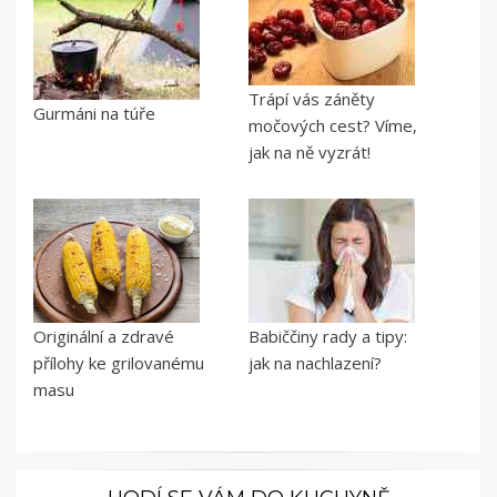
Trápí vás záněty
Gurmáni na túře
močových cest? Víme,
jak na ně vyzrát!
Originální a zdravé
Babiččiny rady a tipy:
přílohy ke grilovanému
jak na nachlazení?
masu