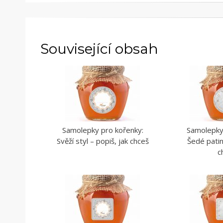
Související obsah
Samolepky pro kořenky:
Samolepky
Svěží styl – popiš, jak chceš
Šedé patin
c