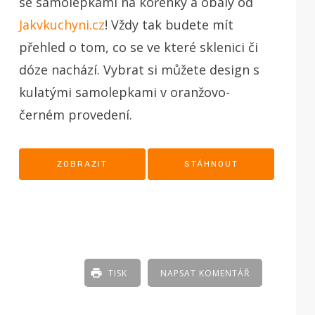
se samolepkami na kořenky a obaly od
Jakvkuchyni.cz
! Vždy tak budete mít
přehled o tom, co se ve které sklenici či
dóze nachází. Vybrat si můžete design s
kulatými samolepkami v oranžovo-
černém provedení.
ZOBRAZIT
STÁHNOUT
TISK
NAPSAT KOMENTÁŘ