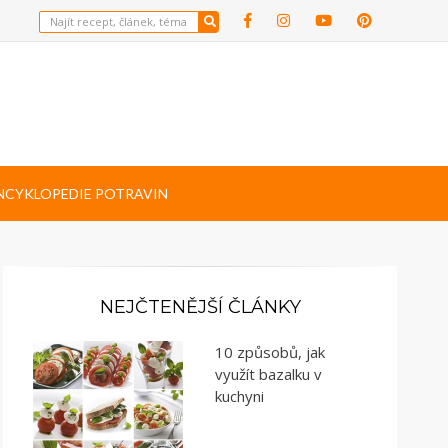
NCYKLOPEDIE POTRAVIN
NEJČTENĚJŠÍ ČLÁNKY
10 způsobů, jak
využít bazalku v
kuchyni