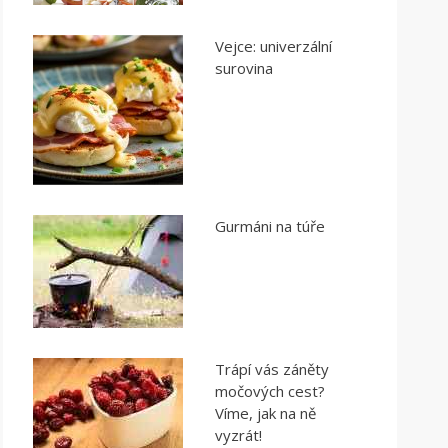
Vejce: univerzální
surovina
Gurmáni na túře
Trápí vás záněty
močových cest?
Víme, jak na ně
vyzrát!