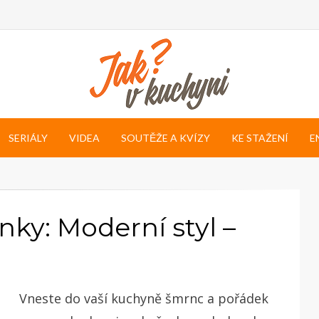
SERIÁLY
VIDEA
SOUTĚŽE A KVÍZY
KE STAŽENÍ
E
ky: Moderní styl –
Vneste do vaší kuchyně šmrnc a pořádek