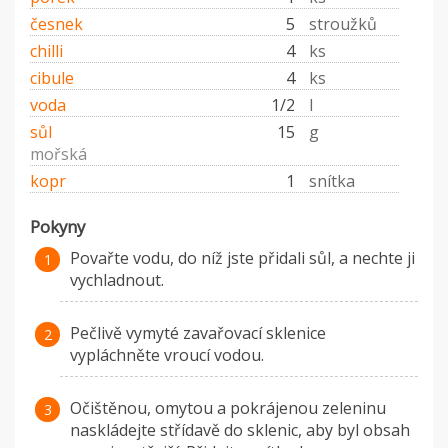
česnek
5
stroužků
chilli
4
ks
cibule
4
ks
voda
1/2
l
sůl
15
g
mořská
kopr
1
snítka
Pokyny
Povařte vodu, do níž jste přidali sůl, a nechte ji
vychladnout.
Pečlivě vymyté zavařovací sklenice
vypláchněte vroucí vodou.
Očištěnou, omytou a pokrájenou zeleninu
naskládejte střídavě do sklenic, aby byl obsah