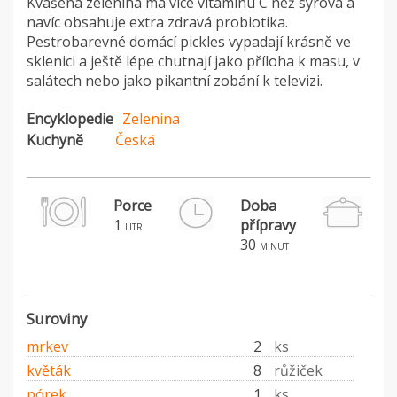
Kvašená zelenina má více vitamínu C než syrová a
navíc obsahuje extra zdravá probiotika.
Pestrobarevné domácí pickles vypadají krásně ve
sklenici a ještě lépe chutnají jako příloha k masu, v
salátech nebo jako pikantní zobání k televizi.
Encyklopedie
Zelenina
Kuchyně
Česká
Porce
Doba
1
přípravy
P
litr
30
S
minut
Suroviny
mrkev
2
ks
květák
8
růžiček
pórek
1
ks