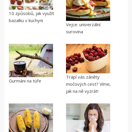
10 způsobů, jak využít
bazalku v kuchyni
Vejce: univerzální
surovina
Trápí vás záněty
Gurmáni na túře
močových cest? Víme,
jak na ně vyzrát!