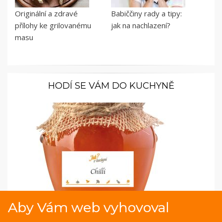
Originální a zdravé
Babiččiny rady a tipy:
přílohy ke grilovanému
jak na nachlazení?
masu
HODÍ SE VÁM DO KUCHYNĚ
Aby Vám web vyhovoval
Samolepky pro kořenky: Moderní styl pro vaše