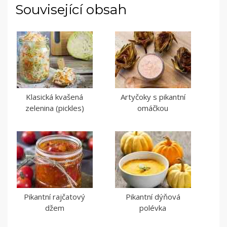
Související obsah
Klasická kvašená
Artyčoky s pikantní
zelenina (pickles)
omáčkou
Pikantní rajčatový
Pikantní dýňová
džem
polévka