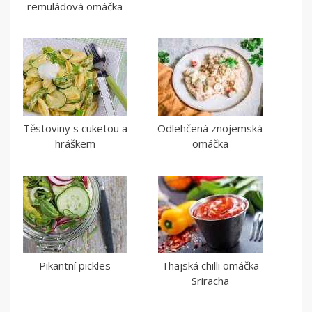
remuládová omáčka
Těstoviny s cuketou a
Odlehčená znojemská
hráškem
omáčka
Pikantní pickles
Thajská chilli omáčka
Sriracha