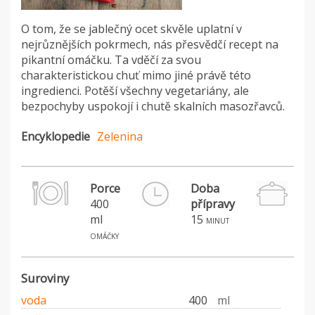
O tom, že se jablečný ocet skvěle uplatní v
nejrůznějších pokrmech, nás přesvědčí recept na
pikantní omáčku. Ta vděčí za svou
charakteristickou chuť mimo jiné právě této
ingredienci. Potěší všechny vegetariány, ale
bezpochyby uspokojí i chutě skalních masozřavců.
Encyklopedie
Zelenina
Porce
Doba
400
přípravy
ml
15
minut
omáčky
Suroviny
voda
400
ml