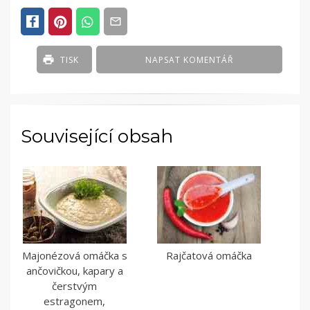
TISK
NAPSAT KOMENTÁŘ
Související obsah
Majonézová omáčka s
Rajčatová omáčka
ančovičkou, kapary a
čerstvým
estragonem,