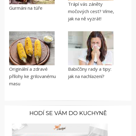
Trápí vás záněty
Gurmáni na túře
močových cest? Víme,
jak na ně vyzrát!
Originální a zdravé
Babiččiny rady a tipy:
přílohy ke grilovanému
jak na nachlazení?
masu
HODÍ SE VÁM DO KUCHYNĚ