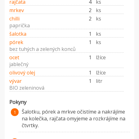
rajčata
4
ks
mrkev
2
ks
chilli
2
ks
paprička
šalotka
1
ks
pórek
1
ks
bez tuhých a zelených konců
ocet
1
lžíce
jablečný
olivový olej
1
lžíce
vývar
1
litr
BIO zeleninová
Pokyny
Šalotku, pórek a mrkve očistíme a nakrájíme
na kolečka, rajčata omyjeme a rozkrájíme na
čtvrtky.