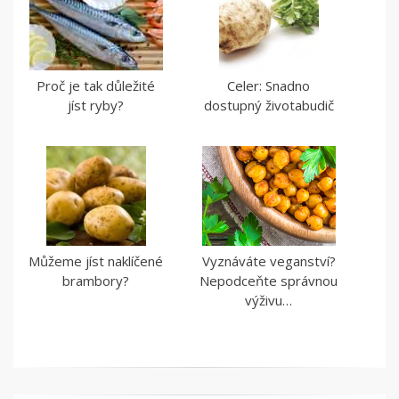
Proč je tak důležité
Celer: Snadno
jíst ryby?
dostupný životabudič
Můžeme jíst naklíčené
Vyznáváte veganství?
brambory?
Nepodceňte správnou
výživu…