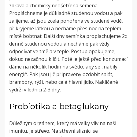
zdravá a chemicky neošetřená semena.
Propláchneme je důkladně studenou vodou a pak
zalijeme, až jsou zcela ponořena ve studené vodě,
přikryjeme látkou a necháme přes noc na teplém
místě bobtnat. Další dny semínka proplachujeme 2x
denně studenou vodou a necháme pak vždy
odpočívat ve tmě a v teple. Postup opakujeme,
dokud nezačnou klíčit. Poté je ještě před konzumací
dáme na několik hodin na světlo, aby se „nabily
energií“. Pak jsou již připraveny ozdobit salát,
brambory, rýži, nebo celé hlavní jídlo. Naklíčené
vydrží v lednici 2-3 dny.
Probiotika a betaglukany
Důležitým orgánem, který má velký vliv na naši
imunitu, je
střevo
. Na střevní sliznici se