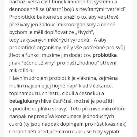
nachází velká část buněk imunitního systému a
dennodenně se účastní bojů s nevítanými “vetřelci”.
Probiotické bakterie se snaží o to, aby ve střevě
přežívaly jen žádoucí mikroorganismy a denně
bychom je měli doplňovat ze „živých“,
tedy zakysaných mléčných výrobků… A aby
probiotické organismy měly vše potřebné pro svůj
život a funkci, musíme jim dodat tzv
. probiotika
,
jinak řečeno „živiny“ pro naši „hodnou“ střevní
mikroflóru.
Hlavním zdrojem probiotik je vláknina, zejména
inulin (najdeme jej hojně například v čekance,
topinamburu, chřestu, cibuli a česneku) a
betaglukany
(hlíva ústřičná, možné je použití i
v podobě doplňku stravy). Této příznivé mikroflóře
naopak neprospívá konzumace jednoduchých
cukrů (ty jsou naopak dopingem pro růst kvasinek).
Chránit děti před přemírou cukru se tedy vyplatí