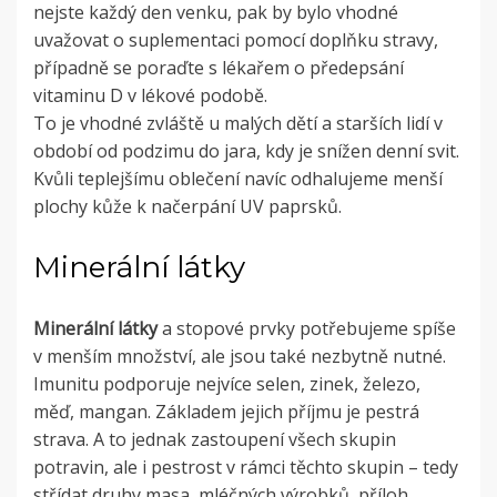
nejste každý den venku, pak by bylo vhodné
uvažovat o suplementaci pomocí doplňku stravy,
případně se poraďte s lékařem o předepsání
vitaminu D v lékové podobě.
To je vhodné zvláště u malých dětí a starších lidí v
období od podzimu do jara, kdy je snížen denní svit.
Kvůli teplejšímu oblečení navíc odhalujeme menší
plochy kůže k načerpání UV paprsků.
Minerální látky
Minerální látky
a stopové prvky potřebujeme spíše
v menším množství, ale jsou také nezbytně nutné.
Imunitu podporuje nejvíce selen, zinek, železo,
měď, mangan. Základem jejich příjmu je pestrá
strava. A to jednak zastoupení všech skupin
potravin, ale i pestrost v rámci těchto skupin – tedy
střídat druhy masa, mléčných výrobků, příloh,