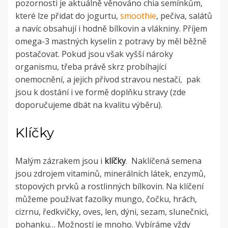
pozornosti je aktuálně věnováno chia semínkům,
které lze přidat do jogurtu,
smoothie
, pečiva, salátů
a navíc obsahují i hodně bílkovin a vlákniny. Příjem
omega-3 mastných kyselin z potravy by měl běžně
postačovat. Pokud jsou však vyšší nároky
organismu, třeba právě skrz probíhající
onemocnění, a jejich přívod stravou nestačí, pak
jsou k dostání i ve formě doplňku stravy (zde
doporučujeme dbát na kvalitu výběru).
Klíčky
Malým zázrakem jsou i
klíčky
. Naklíčená semena
jsou zdrojem vitaminů, minerálních látek, enzymů,
stopových prvků a rostlinných bílkovin. Na klíčení
můžeme používat fazolky mungo, čočku, hrách,
cizrnu, ředkvičky, oves, len, dýni, sezam, slunečnici,
pohanku… Možností je mnoho. Vybíráme vždy