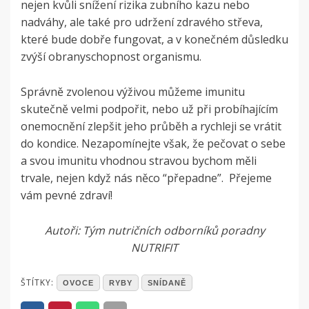
nejen kvůli snížení rizika zubního kazu nebo
nadváhy, ale také pro udržení zdravého střeva,
které bude dobře fungovat, a v konečném důsledku
zvýší obranyschopnost organismu.
Správně zvolenou výživou můžeme imunitu
skutečně velmi podpořit, nebo už při probíhajícím
onemocnění zlepšit jeho průběh a rychleji se vrátit
do kondice. Nezapomínejte však, že pečovat o sebe
a svou imunitu vhodnou stravou bychom měli
trvale, nejen když nás něco “přepadne”. Přejeme
vám pevné zdraví!
Autoři: Tým nutričních odborníků poradny
NUTRIFIT
POSTED
ŠTÍTKY:
OVOCE
RYBY
SNÍDANĚ
IN
ČLÁNKY