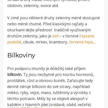
obilovin, zeleniny, ovoce atd.
V zimě jsou některé druhy zeleniny méně dostupné
nebo méně chutné. Před klasickými rajčaty a
okurkami dejte přednost tradičně využívaným
druhům zeleniny, jako je
zelí
– v čerstvé i
kysané
podobě
, cibule, mrkev, brambory,
červená řepa
…
Bílkoviny
Pro podporu imunity je důležitý také příjem
bílkovin
. Ty jsou nezbytné pro tvorbu hormonů,
protilátek, růst a obnovu buněk. Zařazujte tedy
denně zdroje bílkovin do své stravy, například
mléko, ryby, vejce, maso, luštěniny a výrobky z
těchto potravin. Měly by se objevit alespoň v
každém z hlavních jídel (snídaně, oběd, večeře).