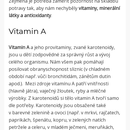
Zejména je potřeba zaměřit pozornost na skladbu
potravy tak, aby nám nechyběly
vitaminy, minerální
látky a antioxidanty
.
Vitamin A
Vitamin A
a jeho provitaminy, zvané karotenoidy,
jsou u dětí zodpovědné za správný růst a vývoj
celého organismu. Nám všem pak pomáhají
posilovat obranyschopnost sliznic (v chladném
období např. vůči bronchitidám, zánětům dutin
apod.). Mezi zdroje vitamínu A patří vnitřnosti
(hlavně játra), vaječný žloutek, ryby a mléčné
výrobky. Z karotenoidů si tělo vitamin A tvoří samo
dle potřeby. Karotenoidy jsou obsažené také
v barevné zelenině a ovoci (např. v mrkvi, rajčatech,
paprikách, špenátu, kopru, v zelených natích
petržele a celeru, v mladém ječmeni, meruňkách,