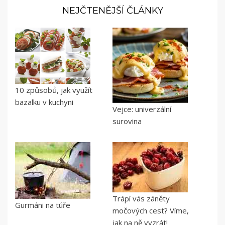
NEJČTENĚJŠÍ ČLÁNKY
10 způsobů, jak využít
bazalku v kuchyni
Vejce: univerzální
surovina
Trápí vás záněty
Gurmáni na túře
močových cest? Víme,
jak na ně vyzrát!