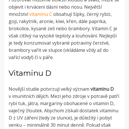
objevit i krvácení dásní nebo nosu. Největší
množství
vitaminu C
obsahují šípky, černý rybíz,
goji, rakytník, aronie, kiwi, křen, dále paprika,
brokolice, kysané zelí nebo brambory. Vitamin C je
však citlivý na vysoké teploty a louhování. Nejlepší
je tedy konzumovat vybrané potraviny čerstvé,
brambory vařit ve slupce (vkládáme vždy až do
vařící vody!) či v páře.
Vitaminu D
Novější studie potvrzují velký význam
vitaminu D
v imunitních dějích. Mezi jeho zdroje v potravě patří
rybí tuk, játra, margariny obohacené o vitamin D,
vaječný žloutek. Abychom získali dostatek vitaminu
D z UV záření (tedy ze slunce), je důležitý i pobyt
venku – minimálně 30 minut denně. Pokud však