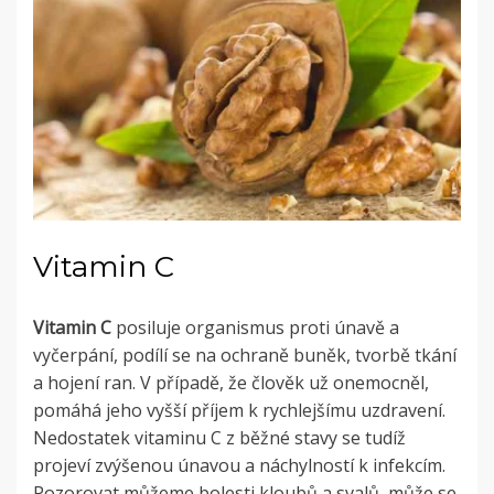
Vitamin C
Vitamin C
posiluje organismus proti únavě a
vyčerpání, podílí se na ochraně buněk, tvorbě tkání
a hojení ran. V případě, že člověk už onemocněl,
pomáhá jeho vyšší příjem k rychlejšímu uzdravení.
Nedostatek vitaminu C z běžné stavy se tudíž
projeví zvýšenou únavou a náchylností k infekcím.
Pozorovat můžeme bolesti kloubů a svalů, může se