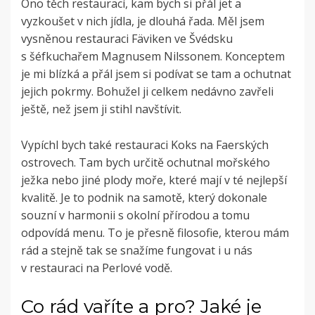
Ono těch restaurací, kam bych si přál jet a
vyzkoušet v nich jídla, je dlouhá řada. Měl jsem
vysněnou restauraci Fäviken ve Švédsku
s šéfkuchařem Magnusem Nilssonem. Konceptem
je mi blízká a přál jsem si podívat se tam a ochutnat
jejich pokrmy. Bohužel ji celkem nedávno zavřeli
ještě, než jsem ji stihl navštívit.
Vypíchl bych také restauraci Koks na Faerských
ostrovech. Tam bych určitě ochutnal mořského
ježka nebo jiné plody moře, které mají v té nejlepší
kvalitě. Je to podnik na samotě, který dokonale
souzní v harmonii s okolní přírodou a tomu
odpovídá menu. To je přesně filosofie, kterou mám
rád a stejně tak se snažíme fungovat i u nás
v restauraci na Perlové vodě.
Co rád vaříte a pro? Jaké je