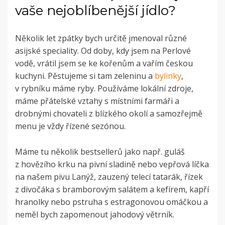
vaše nejoblíbenější jídlo?
Několik let zpátky bych určitě jmenoval různé
asijské speciality. Od doby, kdy jsem na Perlové
vodě, vrátil jsem se ke kořenům a vařím českou
kuchyni. Pěstujeme si tam zeleninu a
bylinky
,
v rybníku máme ryby. Používáme lokální zdroje,
máme přátelské vztahy s místními farmáři a
drobnými chovateli z blízkého okolí a samozřejmě
menu je vždy řízené sezónou.
Máme tu několik bestsellerů jako např. guláš
z hovězího krku na pivní sladině nebo vepřová líčka
na našem pivu Lanýž, zauzený telecí tatarák, řízek
z divočáka s bramborovým salátem a kefírem, kapří
hranolky nebo pstruha s estragonovou omáčkou a
neměl bych zapomenout jahodový větrník.