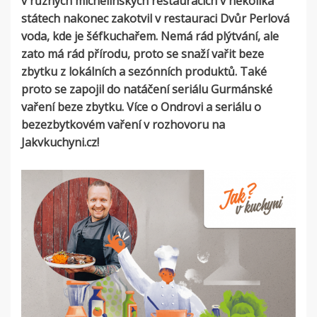
v různých michelinských restauracích v několika
státech nakonec zakotvil v restauraci Dvůr Perlová
voda, kde je šéfkuchařem. Nemá rád plýtvání, ale
zato má rád přírodu, proto se snaží vařit beze
zbytku z lokálních a sezónních produktů. Také
proto se zapojil do natáčení seriálu Gurmánské
vaření beze zbytku. Více o Ondrovi a seriálu o
bezezbytkovém vaření v rozhovoru na
Jakvkuchyni.cz!