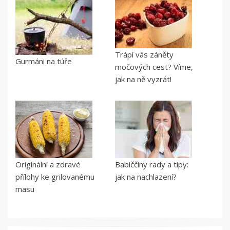
Trápí vás záněty
Gurmáni na túře
močových cest? Víme,
jak na ně vyzrát!
Originální a zdravé
Babiččiny rady a tipy:
přílohy ke grilovanému
jak na nachlazení?
masu