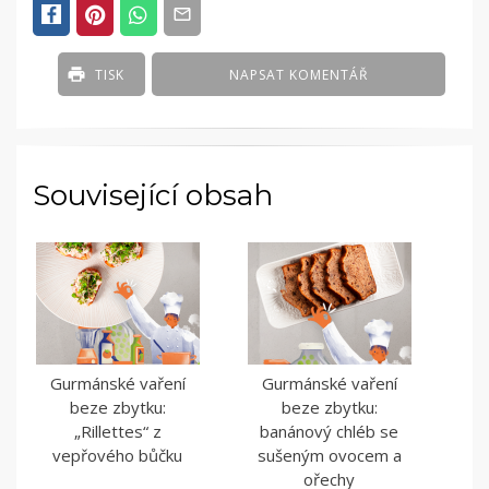
TISK
NAPSAT KOMENTÁŘ
Související obsah
Gurmánské vaření
Gurmánské vaření
beze zbytku:
beze zbytku:
„Rillettes“ z
banánový chléb se
vepřového bůčku
sušeným ovocem a
ořechy