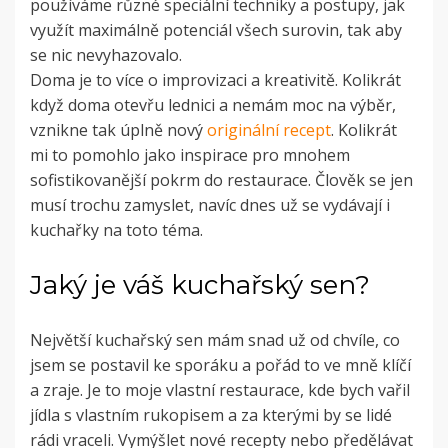
používáme různé speciální techniky a postupy, jak
využít maximálně potenciál všech surovin, tak aby
se nic nevyhazovalo.
Doma je to více o improvizaci a kreativitě. Kolikrát
když doma otevřu lednici a nemám moc na výběr,
vznikne tak úplně nový
originální recept
. Kolikrát
mi to pomohlo jako inspirace pro mnohem
sofistikovanější pokrm do restaurace. Člověk se jen
musí trochu zamyslet, navíc dnes už se vydávají i
kuchařky na toto téma.
Jaký je váš kuchařský sen?
Největší kuchařský sen mám snad už od chvíle, co
jsem se postavil ke sporáku a pořád to ve mně klíčí
a zraje. Je to moje vlastní restaurace, kde bych vařil
jídla s vlastním rukopisem a za kterými by se lidé
rádi vraceli. Vymýšlet nové recepty nebo předělávat