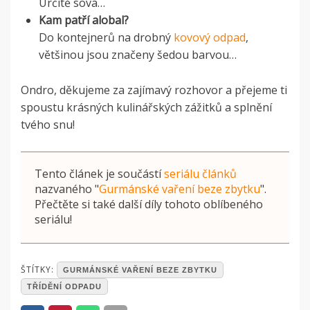
Určitě sova…
Kam patří alobal?
Do kontejnerů na drobný
kovový odpad
,
většinou jsou značeny šedou barvou…
Ondro, děkujeme za zajímavý rozhovor a přejeme ti
spoustu krásných kulinářských zážitků a splnění
tvého snu!
Tento článek je součástí
seriálu článků
nazvaného
"
Gurmánské vaření beze zbytku
"
.
Přečtěte si také další díly tohoto oblíbeného
seriálu!
POSTED
ŠTÍTKY:
GURMÁNSKÉ VAŘENÍ BEZE ZBYTKU
IN
TŘÍDĚNÍ ODPADU
ČLÁNKY