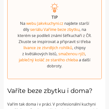
TIP
Na
webu Jakvkuchyni.cz
najdete starší
díly
seriálu Vaříme beze zbytku
, na
kterém se podíleli známí šéfkuchaři z ČR.
Zkuste se inspirovat a připravit si třeba
lívance ze ztvrdlých rohlíků
, chipsy
z květákových listů,
smaženou rýži
,
jablečný koláč ze starého chleba
a další
dobroty.
Vaříte beze zbytku i doma?
Vařím tak doma i v práci. V profesionální kuchyni