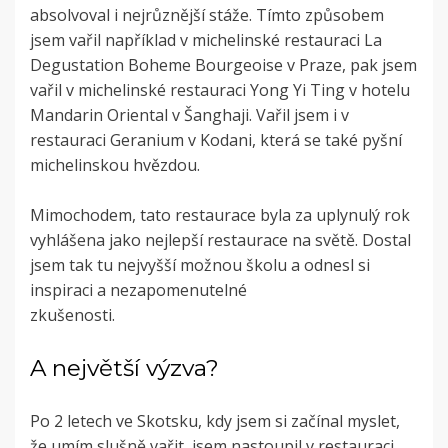
absolvoval i nejrůznější stáže. Tímto způsobem
jsem vařil například v michelinské restauraci La
Degustation Boheme Bourgeoise v Praze, pak jsem
vařil v michelinské restauraci Yong Yi Ting v hotelu
Mandarin Oriental v Šanghaji. Vařil jsem i v
restauraci Geranium v Kodani, která se také pyšní
michelinskou hvězdou.
Mimochodem, tato restaurace byla za uplynulý rok
vyhlášena jako nejlepší restaurace na světě. Dostal
jsem tak tu nejvyšší možnou školu a odnesl si
inspiraci a nezapomenutelné
zkušenosti.
A největší výzva?
Po 2 letech ve Skotsku, kdy jsem si začínal myslet,
že umím slušně vařit, jsem nastoupil v restauraci