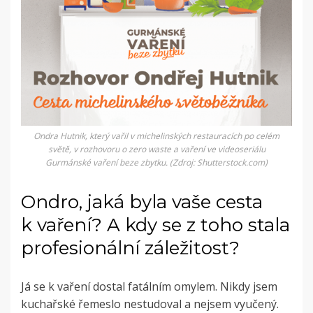
Ondra Hutnik, který vařil v michelinských restauracích po celém
světě, v rozhovoru o zero waste a vaření ve videoseriálu
Gurmánské vaření beze zbytku. (Zdroj: Shutterstock.com)
Ondro, jaká byla vaše cesta
k vaření? A kdy se z toho stala
profesionální záležitost?
Já se k vaření dostal fatálním omylem. Nikdy jsem
kuchařské řemeslo nestudoval a nejsem vyučený.