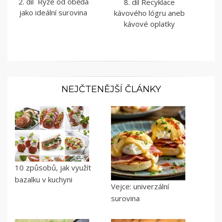
2. díl Rýže od oběda
8. díl Recyklace
jako ideální surovina
kávového lógru aneb
kávové oplatky
NEJČTENĚJŠÍ ČLÁNKY
10 způsobů, jak využít
bazalku v kuchyni
Vejce: univerzální
surovina