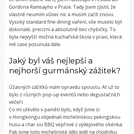
Gordona Ramsayho v Praze. Tady jsem zjistil, že
vlastně neumím vůbec nic a musím začít znovu.
Vysoký standard fine dining vaření, vše muselo být
dokonalé, precizní a absolutně bez chybičky. To
byla nejvyšší možná kuchařská škola v praxi, která
mě zase posunula dále.
Jaký byl váš nejlepší a
nejhorší gurmánský zážitek?
Úžasných zážitků mám opravdu spoustu. Ať už to
bylo z různých pop-up eventů nebo degustačních
večeří.
Co mi utkvělo v paměti bylo, když jsme si
v Hongkongu objednali michelinskou pekingskou
husu a char siu BBQ vepřové z výdejového okénka.
Pak jsme toto michelinské jídlo jedli na chodníku