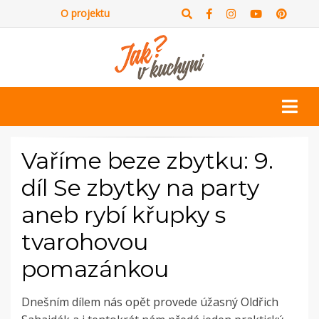
O projektu
Vaříme beze zbytku: 9.
díl Se zbytky na party
aneb rybí křupky s
tvarohovou
pomazánkou
Dnešním dílem nás opět provede úžasný Oldřich