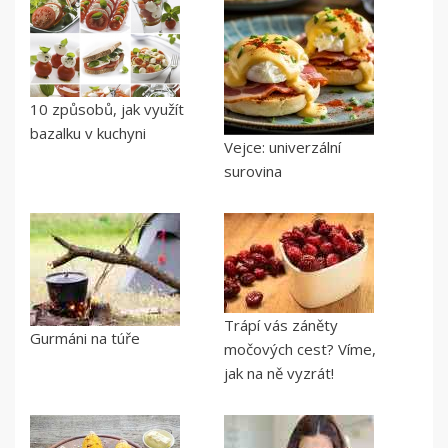
10 způsobů, jak využít
bazalku v kuchyni
Vejce: univerzální
surovina
Trápí vás záněty
Gurmáni na túře
močových cest? Víme,
jak na ně vyzrát!