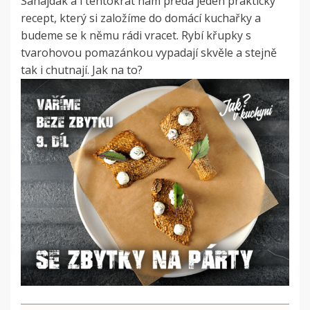
Sahajdák a i tentokrát nám předá jeden praktický
recept, který si založíme do domácí kuchařky a
budeme se k němu rádi vracet. Rybí křupky s
tvarohovou pomazánkou vypadají skvěle a stejně
tak i chutnají. Jak na to?