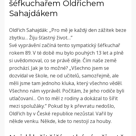
šéfkuchařem Oldřichem
Sahajdákem
Oldřich Sahajdák: „Pro mě je každý den zážitek beze
zbytku… Žiju šťastný život…”
Své vyprávění začíná tento sympatický šéfkuchař
rokem 89. V té době mu bylo pouhých 13 let a plně
si uvědomoval, co se právě děje. Čím naše země
prochází. Jak je to možné? „Všechno jsem se
dozvídal ve škole, ne od učitelů, samozřejmě, ale
měli jsme tam jednoho kluka, který všechno věděl.
Všechno nám vyprávěl. Počítám, že jeho rodiče byli
utlačovaní… On to měl z rodiny a dokázal to šířit
mezi spolužáky.” Pokud by k převratu nedošlo,
Oldřich by v České republice nezůstal. Vařil by
někde venku. Někde, kde to nestojí za houby.