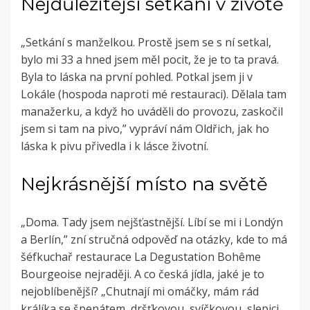
Nejdůležitější setkání v životě
„Setkání s manželkou. Prostě jsem se s ní setkal,
bylo mi 33 a hned jsem měl pocit, že je to ta pravá.
Byla to láska na první pohled. Potkal jsem ji v
Lokále (hospoda naproti mé restauraci). Dělala tam
manažerku, a když ho uváděli do provozu, zaskočil
jsem si tam na pivo,” vypráví nám Oldřich, jak ho
láska k pivu přivedla i k lásce životní.
Nejkrásnější místo na světě
„Doma. Tady jsem nejšťastnější. Líbí se mi i Londýn
a Berlín,” zní stručná odpověď na otázky, kde to má
šéfkuchař restaurace La Degustation Bohême
Bourgeoise nejraději. A co česká jídla, jaké je to
nejoblíbenější? „Chutnají mi omáčky, mám rád
králíka se špenátem, dršťkovou, svíčkovou, slepici