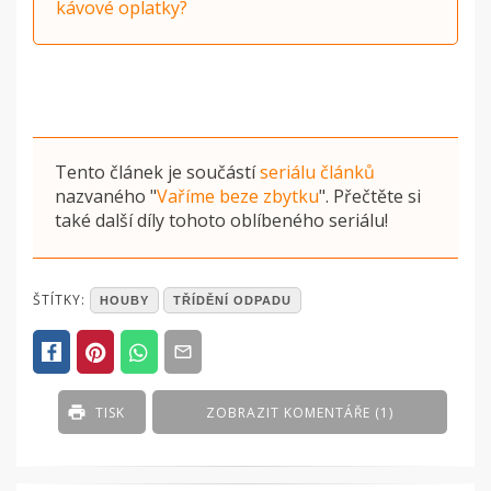
kávové oplatky?
Tento článek je součástí
seriálu článků
nazvaného
"
Vaříme beze zbytku
"
. Přečtěte si
také další díly tohoto oblíbeného seriálu!
POSTED
ŠTÍTKY:
HOUBY
TŘÍDĚNÍ ODPADU
IN
ČLÁNKY
TISK
ZOBRAZIT KOMENTÁŘE (1)