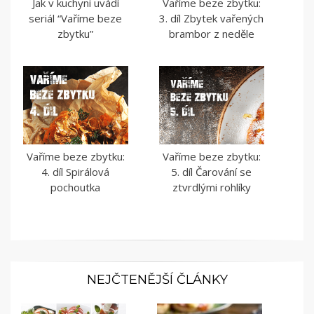
Jak v kuchyni uvádí
Vaříme beze zbytku:
seriál “Vaříme beze
3. díl Zbytek vařených
zbytku”
brambor z neděle
Vaříme beze zbytku:
Vaříme beze zbytku:
4. díl Spirálová
5. díl Čarování se
pochoutka
ztvrdlými rohlíky
NEJČTENĚJŠÍ ČLÁNKY