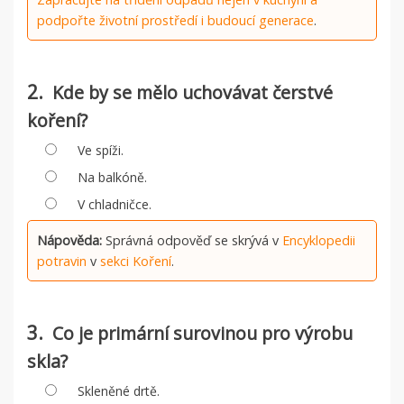
podpořte životní prostředí i budoucí generace
.
2.
Kde by se mělo uchovávat čerstvé
koření?
Ve spíži.
Na balkóně.
V chladničce.
Nápověda:
Správná odpověď se skrývá v
Encyklopedii
potravin
v
sekci Koření
.
3.
Co je primární surovinou pro výrobu
skla?
Skleněné drtě.