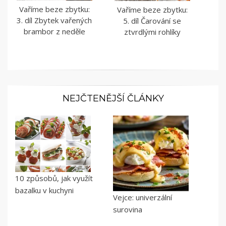
Vaříme beze zbytku:
Vaříme beze zbytku:
3. díl Zbytek vařených
5. díl Čarování se
brambor z neděle
ztvrdlými rohlíky
NEJČTENĚJŠÍ ČLÁNKY
10 způsobů, jak využít
bazalku v kuchyni
Vejce: univerzální
surovina