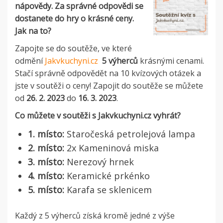
nápovědy. Za správné odpovědi se
dostanete do hry o krásné ceny.
Jak na to?
Zapojte se do soutěže, ve které
odmění
Jakvkuchyni.cz
5 výherců
krásnými cenami.
Stačí správně odpovědět na 10 kvízových otázek a
jste v soutěži o ceny!
Zapojit do soutěže se můžete
od
26. 2. 2023
do
16. 3. 2023
.
Co můžete v soutěži s Jakvkuchyni.cz vyhrát?
1. místo:
Staročeská petrolejová lampa
2. místo:
2x Kameninová miska
3. místo:
Nerezový hrnek
4. místo:
Keramické prkénko
5. místo:
Karafa se sklenicem
Každý z 5 výherců získá kromě jedné z výše