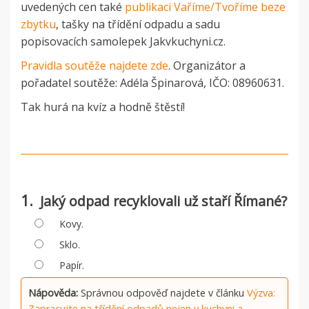
uvedených cen také
publikaci Vaříme/Tvoříme beze
zbytku
, tašky na třídění odpadu a sadu
popisovacích samolepek Jakvkuchyni.cz.
Pravidla soutěže najdete zde
.
Organizátor a
pořadatel soutěže: Adéla Špinarová, IČO: 08960631.
Tak hurá na kvíz a hodně štěstí!
1.
Jaký odpad recyklovali už staří Římané?
Kovy.
Sklo.
Papír.
Nápověda:
Správnou odpověď najdete
v článku
Výzva:
Zapracujte na třídění odpadů nejen v kuchyni a