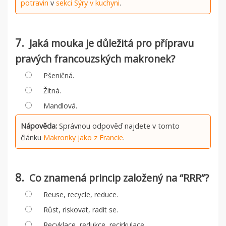
potravin
v
sekci Sýry v kuchyni
.
7.
Jaká mouka je důležitá pro přípravu
pravých francouzských makronek?
Pšeničná.
Žitná.
Mandlová.
Nápověda:
Správnou odpověď najdete v tomto
článku
Makronky jako z Francie
.
8.
Co znamená princip založený na “RRR”?
Reuse, recycle, reduce.
Růst, riskovat, radit se.
Recyklace, redukce, recirkulace.