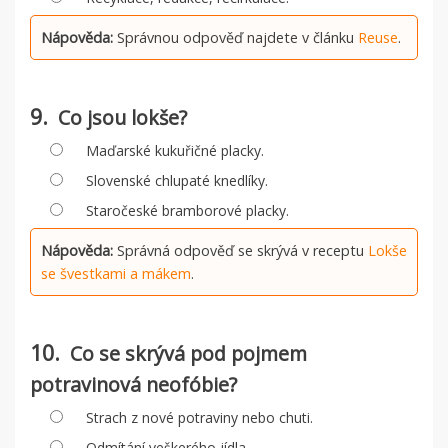
Nápověda:
Správnou odpověď najdete v článku
Reuse
.
9.
Co jsou lokše?
Maďarské kukuřičné placky.
Slovenské chlupaté knedlíky.
Staročeské bramborové placky.
Nápověda:
Správná odpověď se skrývá v receptu
Lokše
se švestkami a mákem
.
10.
Co se skrývá pod pojmem
potravinová neofóbie?
Strach z nové potraviny nebo chuti.
Odmítání veškerého jídla.