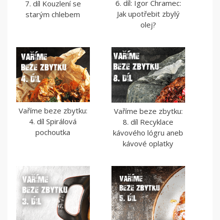
6. díl: Igor Chramec:
7. díl Kouzlení se
Jak upotřebit zbylý
starým chlebem
olej?
Vaříme beze zbytku:
Vaříme beze zbytku:
4. díl Spirálová
8. díl Recyklace
pochoutka
kávového lógru aneb
kávové oplatky