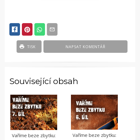
POSTED
IN
SOUTĚŽE
A
KVÍZY
TISK
NAPSAT KOMENTÁŘ
Související obsah
Vaříme beze zbytku:
Vaříme beze zbytku: