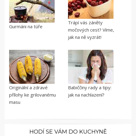
Trápí vás záněty
Gurmáni na túře
močových cest? Víme,
jak na ně vyzrát!
Originální a zdravé
Babiččiny rady a tipy:
přílohy ke grilovanému
jak na nachlazení?
masu
HODÍ SE VÁM DO KUCHYNĚ