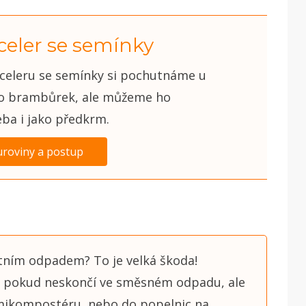
celer se semínky
eleru se semínky si pochutnáme u
to brambůrek, ale můžeme ho
eba i jako předkrm.
uroviny a postup
atním odpadem? To je velká škoda!
t, pokud neskončí ve směsném odpadu, ale
mikompostéru, nebo do popelnic na