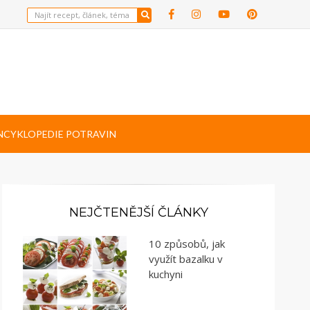
NCYKLOPEDIE POTRAVIN
NEJČTENĚJŠÍ ČLÁNKY
10 způsobů, jak
využít bazalku v
kuchyni