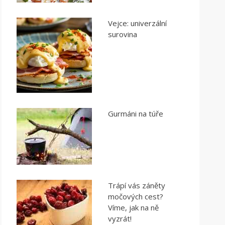
Vejce: univerzální
surovina
Gurmáni na túře
Trápí vás záněty
močových cest?
Víme, jak na ně
vyzrát!