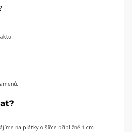
í?
raktu.
 kamenů.
vat?
jíme na plátky o šířce přibližně 1 cm.