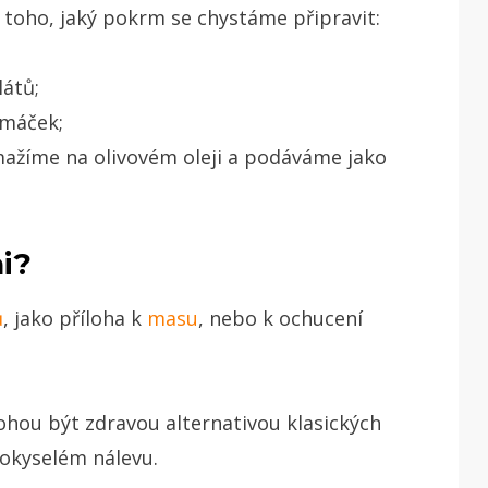
e toho, jaký pokrm se chystáme připravit:
látů;
omáček;
smažíme na olivovém oleji a podáváme jako
i?
ů
, jako příloha k
masu
, nebo k ochucení
ohou být zdravou alternativou klasických
okyselém nálevu.