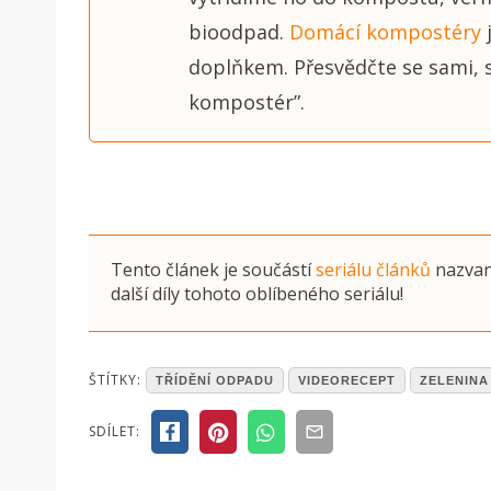
bioodpad.
Domácí kompostéry
j
doplňkem. Přesvědčte se sami, s
kompostér”.
Tento článek je součástí
seriálu článků
nazva
další díly tohoto oblíbeného seriálu!
POSTED
ŠTÍTKY:
TŘÍDĚNÍ ODPADU
VIDEORECEPT
ZELENINA
IN
ČLÁNKY
SDÍLET: