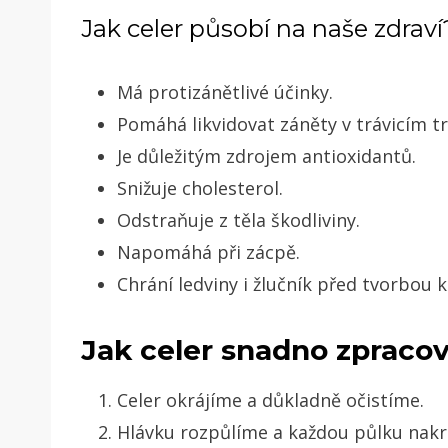
Jak celer působí na naše zdrav
Má protizánětlivé účinky.
Pomáhá likvidovat záněty v trávicím t
Je důležitým zdrojem antioxidantů.
Snižuje cholesterol.
Odstraňuje z těla škodliviny.
Napomáhá při zácpě.
Chrání ledviny i žlučník před tvorbou
Jak celer snadno zpraco
Celer okrájíme a důkladně očistíme.
Hlávku rozpůlíme a každou půlku nakrá