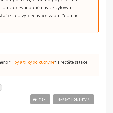
sou v dnešní době navíc stylovým
tačí si do vyhledávače zadat “domácí
ného
"
Tipy a triky do kuchyně
"
. Přečtěte si také
TISK
NAPSAT KOMENTÁŘ