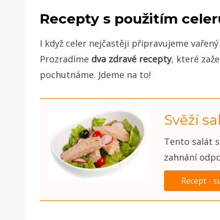
Recepty s použitím celer
I když celer nejčastěji připravujeme vařen
Prozradíme
dva zdravé recepty
, které zaže
pochutnáme. Jdeme na to!
Svěží s
Tento salát s
zahnání odpo
Recept - s