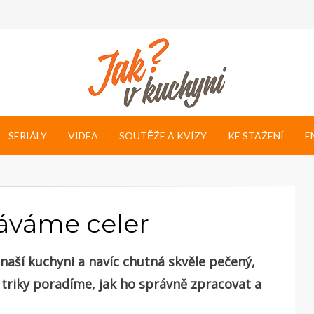
SERIÁLY
VIDEA
SOUTĚŽE A KVÍZY
KE STAŽENÍ
E
váváme celer
 naší kuchyni a navíc chutná skvěle pečený,
a triky poradíme, jak ho správně zpracovat a