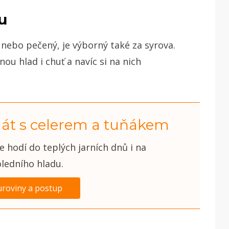
u
ý nebo pečený, je výborný také za syrova.
nou hlad i chuť a navíc si na nich
alát s celerem a tuňákem
e hodí do teplých jarních dnů i na
ledního hladu.
uroviny a postup