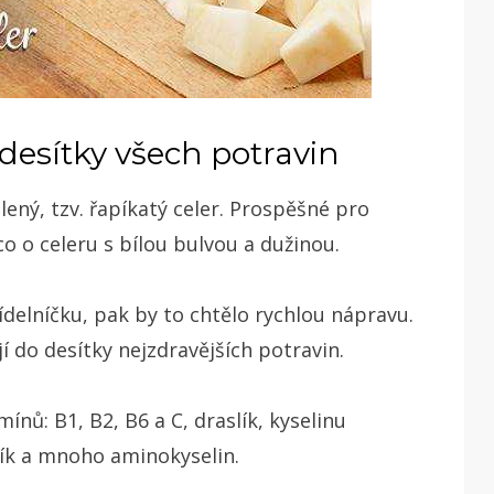
 desítky všech potravin
lený, tzv. řapíkatý celer. Prospěšné pro
co o celeru s bílou bulvou a dužinou.
jídelníčku, pak by to chtělo rychlou nápravu.
jí do desítky nejzdravějších potravin.
ů: B1, B2, B6 a C, draslík, kyselinu
odík a mnoho aminokyselin.