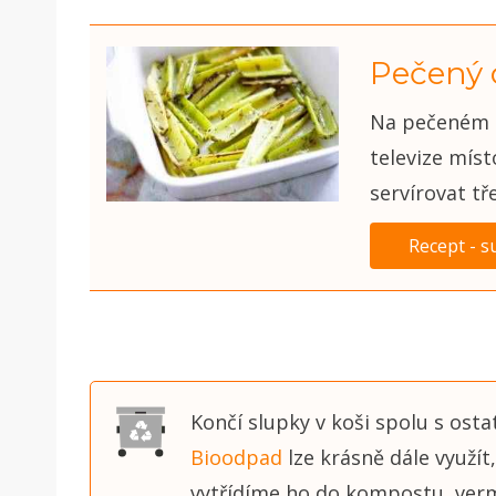
Pečený 
Na pečeném c
televize mís
servírovat tř
Recept - s
Končí slupky v koši spolu s ost
Bioodpad
lze krásně dále využí
vytřídíme ho do kompostu, ver