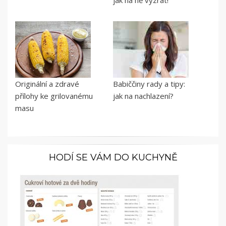
jak na ně vyzrát!
Originální a zdravé
Babiččiny rady a tipy:
přílohy ke grilovanému
jak na nachlazení?
masu
HODÍ SE VÁM DO KUCHYNĚ