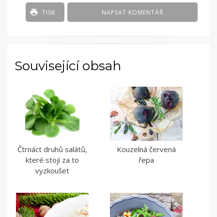
TISK
NAPSAT KOMENTÁŘ
Související obsah
Čtrnáct druhů salátů,
Kouzelná červená
které stojí za to
řepa
vyzkoušet