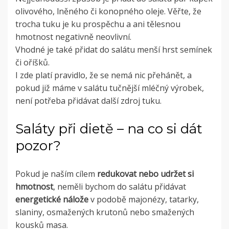
olivového, lněného či konopného oleje. Věřte, že
trocha tuku je ku prospěchu a ani tělesnou
hmotnost negativně neovlivní.
Vhodné je také přidat do salátu menší hrst semínek
či oříšků.
I zde platí pravidlo, že se nemá nic přehánět, a
pokud již máme v salátu tučnější mléčný výrobek,
není potřeba přidávat další zdroj tuku.
Saláty při dietě – na co si dát
pozor?
Pokud je naším cílem
redukovat nebo udržet si
hmotnost
, neměli bychom do salátu přidávat
energetické nálože
v podobě majonézy, tatarky,
slaniny, osmažených krutonů nebo smažených
kousků masa.