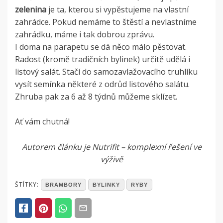
zelenina
je ta, kterou si vypěstujeme na vlastní
zahrádce. Pokud nemáme to štěstí a nevlastníme
zahrádku, máme i tak dobrou zprávu.
I doma na parapetu se dá něco málo pěstovat.
Radost (kromě tradičních bylinek) určitě udělá i
listový salát. Stačí do samozavlažovacího truhlíku
vysít semínka některé z odrůd listového salátu.
Zhruba pak za 6 až 8 týdnů můžeme sklízet.
Ať vám chutná!
Autorem článku je Nutrifit – komplexní řešení ve
výživě
POSTED
ŠTÍTKY:
BRAMBORY
BYLINKY
RYBY
IN
ČLÁNKY