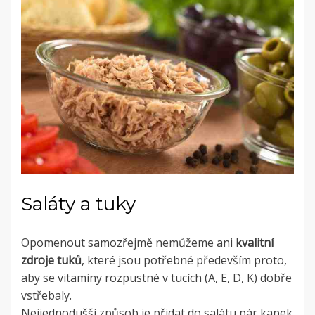
Saláty a tuky
Opomenout samozřejmě nemůžeme ani
kvalitní
zdroje tuků
, které jsou potřebné především proto,
aby se vitaminy rozpustné v tucích (A, E, D, K) dobře
vstřebaly.
Nejjednodušší způsob je přidat do salátu pár kapek