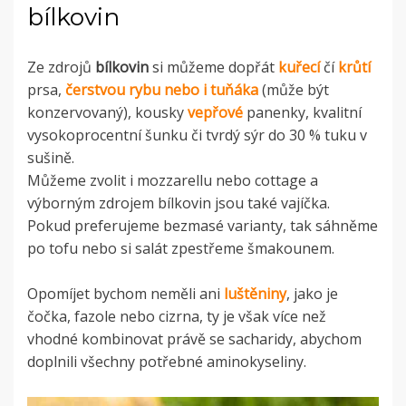
bílkovin
Ze zdrojů
bílkovin
si můžeme dopřát
kuřecí
čí
krůtí
prsa,
čerstvou rybu nebo i tuňáka
(může být
konzervovaný), kousky
vepřové
panenky, kvalitní
vysokoprocentní šunku či tvrdý sýr do 30 % tuku v
sušině.
Můžeme zvolit i mozzarellu nebo cottage a
výborným zdrojem bílkovin jsou také vajíčka.
Pokud preferujeme bezmasé varianty, tak sáhněme
po tofu nebo si salát zpestřeme šmakounem.
Opomíjet bychom neměli ani
luštěniny
, jako je
čočka, fazole nebo cizrna, ty je však více než
vhodné kombinovat právě se sacharidy, abychom
doplnili všechny potřebné aminokyseliny.