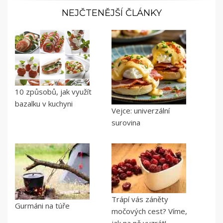
NEJČTENĚJŠÍ ČLÁNKY
10 způsobů, jak využít
bazalku v kuchyni
Vejce: univerzální
surovina
Trápí vás záněty
Gurmáni na túře
močových cest? Víme,