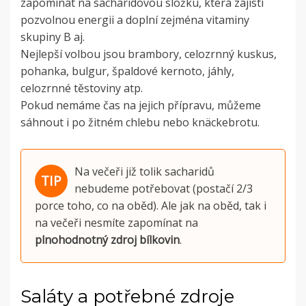
zapomínat na sacharidovou složku, která zajistí
pozvolnou energii a doplní zejména vitaminy
skupiny B aj.
Nejlepší volbou jsou brambory, celozrnný kuskus,
pohanka, bulgur, špaldové kernoto, jáhly,
celozrnné těstoviny atp.
Pokud nemáme čas na jejich přípravu, můžeme
sáhnout i po žitném chlebu nebo knäckebrotu.
Na večeři již tolik sacharidů
nebudeme potřebovat (postačí 2/3
porce toho, co na oběd).
Ale jak na oběd, tak i
na večeři nesmíte zapomínat na
plnohodnotný zdroj bílkovin
.
Saláty a potřebné zdroje