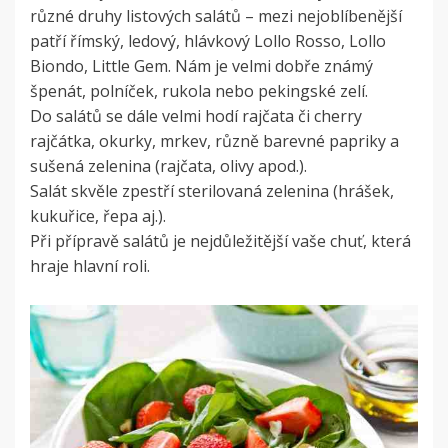
různé druhy listových salátů – mezi nejoblíbenější
patří římský, ledový, hlávkový Lollo Rosso, Lollo
Biondo, Little Gem. Nám je velmi dobře známý
špenát, polníček, rukola nebo pekingské zelí.
Do salátů se dále velmi hodí rajčata či cherry
rajčátka, okurky, mrkev, různě barevné papriky a
sušená zelenina (rajčata, olivy apod.).
Salát skvěle zpestří sterilovaná zelenina (hrášek,
kukuřice, řepa aj.).
Při přípravě salátů je nejdůležitější vaše chuť, která
hraje hlavní roli.