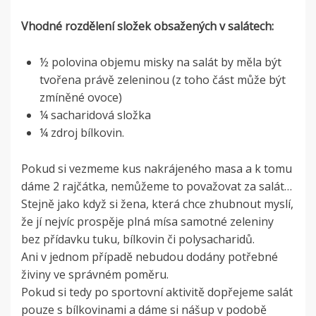
Vhodné rozdělení složek obsažených v salátech:
½ polovina objemu misky na salát by měla být
tvořena právě zeleninou (z toho část může být
zmíněné ovoce)
¼ sacharidová složka
¼ zdroj bílkovin.
Pokud si vezmeme kus nakrájeného masa a k tomu
dáme 2 rajčátka, nemůžeme to považovat za salát…
Stejně jako když si žena, která chce zhubnout myslí,
že jí nejvíc prospěje plná mísa samotné zeleniny
bez přídavku tuku, bílkovin či polysacharidů.
Ani v jednom případě nebudou dodány potřebné
živiny ve správném poměru.
Pokud si tedy po sportovní aktivitě dopřejeme salát
pouze s bílkovinami a dáme si nášup v podobě