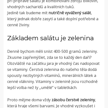
při přípravě salátů je kombinování zdrojů bílkovin,
vhodných sacharidů a kvalitních tuků.
Jedině tak budeme mít
nutričně vyvážený salát
,
který jednak dobře zasytí a také doplní potřebné a
cenné živiny.
Základem salátu je zelenina
Denně bychom měli sníst 400-500 gramů zeleniny.
Zkusme zapřemýšlet, zda se to každý den daří?
Obzvláště na začátku jara je vhodný čas nadopovat
se vitaminy. Čerstvá zelenina do našeho těla dodá
spousty nezbytných vitamínů, minerálních látek a
cenné vlákniny. Vitaminy v zelenině jsou rozhodně
lepší volba než ty „umělé“ v tabletkách.
Proto mějme doma vždy
zásobu čerstvé zeleniny
,
která hraje všemi barvami. Je vhodné vyzkoušet i