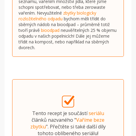
seznamu, vařením množství jídla, které jsme
schopni spotřebovat, nebo třeba zerowaste
vařením. Nevyužitelné
zbytky biologicky
rozložitelného odpadu
bychom měli třídit do
sběrných nádob na bioodpad – průměrně totiž
tvoří právě
bioodpad
neuvěřitelných 25 % objemu
odpadu v našich popelnicích! Dále jej můžeme
třídit na kompost, nebo například na sběrných
dvorech.
Tento recept je součástí
seriálu
článků nazvaného "
Vaříme beze
zbytku
". Přečtěte si také další díly
tohoto oblíbeného seriálu!