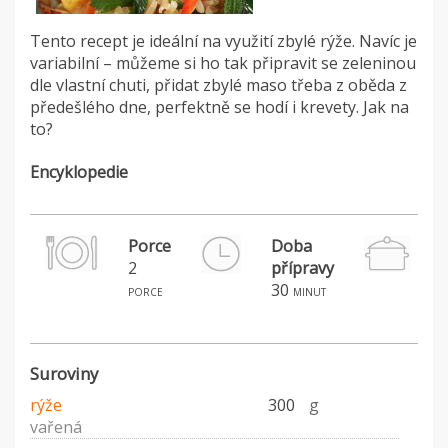
Tento recept je ideální na využití zbylé rýže. Navíc je
variabilní – můžeme si ho tak připravit se zeleninou
dle vlastní chuti, přidat zbylé maso třeba z oběda z
předešlého dne, perfektně se hodí i krevety. Jak na
to?
Encyklopedie
Porce
Doba
2
přípravy
H
30
porce
minut
Suroviny
rýže
300
g
vařená