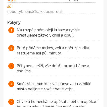
sůl
nebo rybí omáčka k dochucení
Pokyny
Na rozpáleném oleji krátce a rychle
orestujeme zázvor, chilli a cibuli.
Poté přidáme mrkev, zelí a opět zprudka
restujeme asi půl minuty.
Přisypeme rýži, vše dobře promícháme a
osolíme.
Směs shrneme ke kraji pánve a na vzniklé
místo nalijeme rozšlehané vejce.
Chvilku ho necháme opékat a během opékání
ho roztrháme špachtlí na malé kousky,