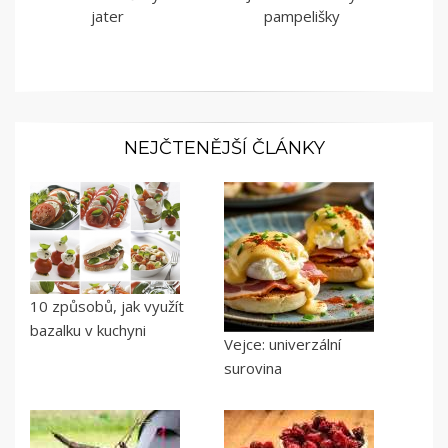
jater
pampelišky
NEJČTENĚJŠÍ ČLÁNKY
10 způsobů, jak využít
bazalku v kuchyni
Vejce: univerzální
surovina