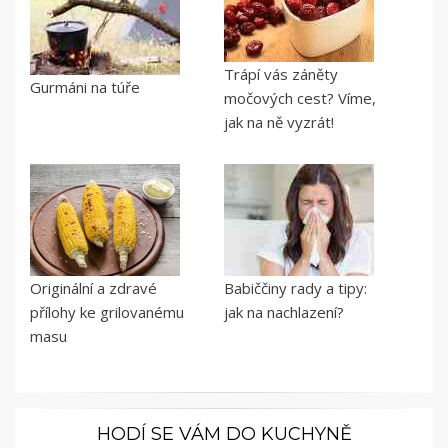
Trápí vás záněty
Gurmáni na túře
močových cest? Víme,
jak na ně vyzrát!
Originální a zdravé
Babiččiny rady a tipy:
přílohy ke grilovanému
jak na nachlazení?
masu
HODÍ SE VÁM DO KUCHYNĚ