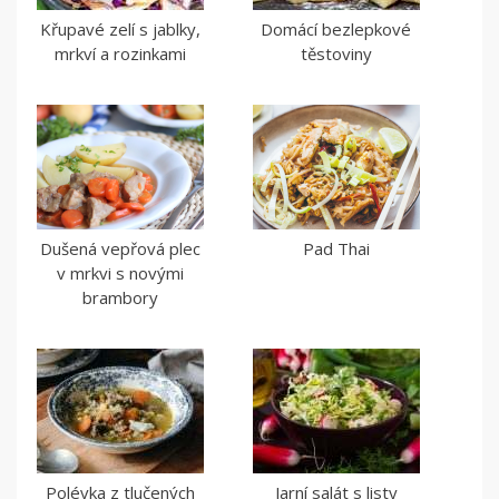
Křupavé zelí s jablky,
Domácí bezlepkové
mrkví a rozinkami
těstoviny
Dušená vepřová plec
Pad Thai
v mrkvi s novými
brambory
Polévka z tlučených
Jarní salát s listy