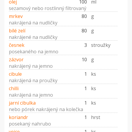
olej
100
ml
sezamový nebo rostlinný filtrovaný
mrkev
80
g
nakrájená na nudličky
bílé zelí
80
g
nakrájené na nudličky
česnek
3
stroužky
posekaného na jemno
zázvor
10
g
nakrájený na jemno
cibule
1
ks
nakrájená na proužky
chilli
1
ks
nakrájená na jemno
jarní cibulka
1
ks
nebo pórek nakrájený na kolečka
koriandr
1
hrst
posekaný nahrubo
vejce
1
ks