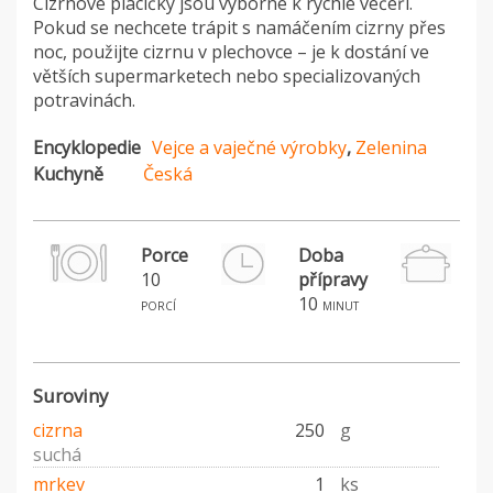
Cizrnové placičky jsou výborné k rychlé večeři.
Pokud se nechcete trápit s namáčením cizrny přes
noc, použijte cizrnu v plechovce – je k dostání ve
větších supermarketech nebo specializovaných
potravinách.
Encyklopedie
Vejce a vaječné výrobky
,
Zelenina
Kuchyně
Česká
Porce
Doba
10
přípravy
H
10
porcí
minut
Suroviny
cizrna
250
g
suchá
mrkev
1
ks