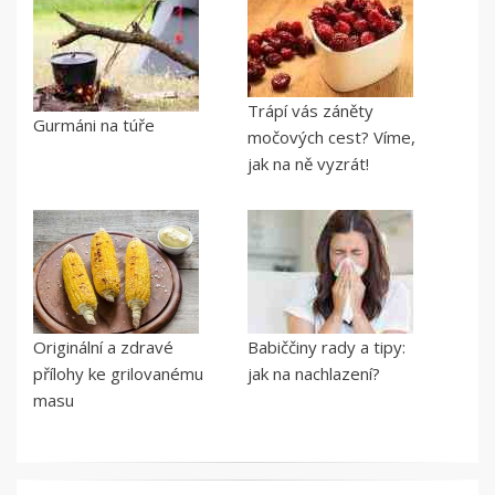
Trápí vás záněty
Gurmáni na túře
močových cest? Víme,
jak na ně vyzrát!
Originální a zdravé
Babiččiny rady a tipy:
přílohy ke grilovanému
jak na nachlazení?
masu