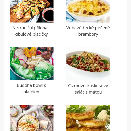
Netradiční příloha –
Voňavé řecké pečené
cibulové placičky
brambory
Buddha bowl s
Cizrnovo-kuskusový
falafelem
salát s mátou