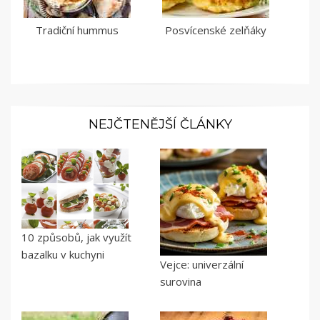
Tradiční hummus
Posvícenské zelňáky
NEJČTENĚJŠÍ ČLÁNKY
10 způsobů, jak využít
bazalku v kuchyni
Vejce: univerzální
surovina