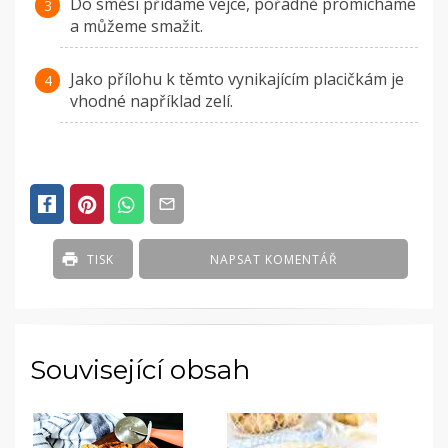
Do směsi přidáme vejce, pořádně promícháme
a můžeme smažit.
Jako přílohu k těmto vynikajícím placičkám je
vhodné například zelí.
TISK
NAPSAT KOMENTÁŘ
Související obsah