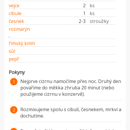
vejce
2
ks
cibule
1
ks
česnek
2-3
stroužky
rozmarýn
,
římský kmín
sůl
pepř
Pokyny
Nejprve cizrnu namočíme přes noc. Druhý den
povaříme do měkka zhruba 20 minut (nebo
použijeme cizrnu v konzervě).
Rozmixujeme spolu s cibulí, česnekem, mrkví a
dochutíme.