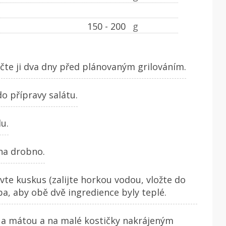
150 - 200
g
te ji dva dny před plánovaným grilováním.
o přípravy salátu.
u.
 na drobno.
vte kuskus (zalijte horkou vodou, vložte do
eba, aby obě dvě ingredience byly teplé.
, a mátou a na malé kostičky nakrájeným