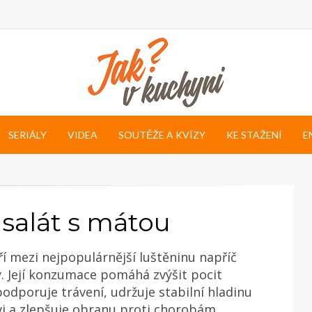
SERIÁLY
VIDEA
SOUTĚŽE A KVÍZY
KE STAŽENÍ
E
salát s mátou
ří mezi nejpopulárnější luštěninu napříč
. Její konzumace pomáhá zvýšit pocit
podporuje trávení, udržuje stabilní hladinu
vi a zlepšuje obranu proti chorobám.