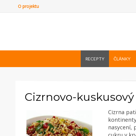
O projektu
RECEPTY
ČLÁNKY
Cizrnovo-kuskusový 
Cizrna pat
kontinenty
nasycení, 
cukru v kr