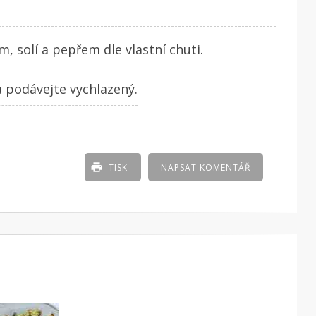
, solí a pepřem dle vlastní chuti.
 a podávejte vychlazený.
TISK
NAPSAT KOMENTÁŘ