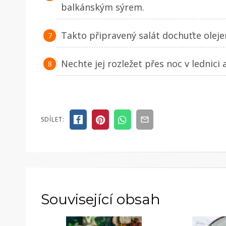
balkánským sýrem.
Takto připravený salát dochuťte olejem
Nechte jej rozležet přes noc v lednici
SDÍLET:
Související obsah