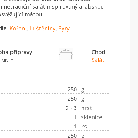
si netradiční salát inspirovaný arabskou
osvěžující mátou.
die
Koření
,
Luštěniny
,
Sýry
ba přípravy
Chod
5
Salát
minut
250
g
250
g
2 - 3
hrsti
1
sklenice
1
ks
250
g