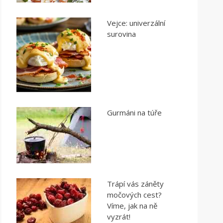
Vejce: univerzální
surovina
Gurmáni na túře
Trápí vás záněty
močových cest?
Víme, jak na ně
vyzrát!