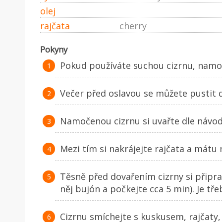
olej
rajčata
cherry
Pokyny
Pokud používáte suchou cizrnu, namoč
Večer před oslavou se můžete pustit d
Namočenou cizrnu si uvařte dle návod
Mezi tím si nakrájejte rajčata a mátu
Těsně před dovařením cizrny si připra
něj bujón a počkejte cca 5 min). Je tř
Cizrnu smíchejte s kuskusem, rajčaty