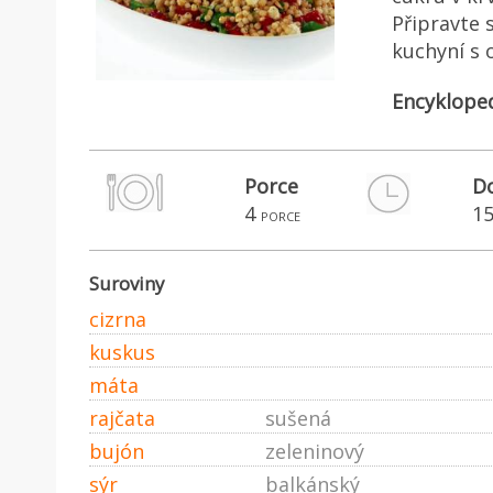
Připravte 
kuchyní s 
Encyklope
Porce
Do
4
1
porce
Suroviny
cizrna
kuskus
máta
rajčata
sušená
bujón
zeleninový
sýr
balkánský