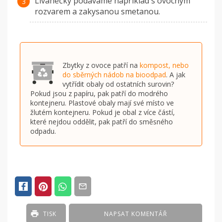
Lívanečky podáváme například s ovocným
rozvarem a zakysanou smetanou.
Zbytky z ovoce patří na
kompost, nebo
do sběrných nádob na bioodpad
. A jak
vytřídit obaly od ostatních surovin?
Pokud jsou z papíru, pak patří do modrého
kontejneru. Plastové obaly mají své místo ve
žlutém kontejneru. Pokud je obal z více částí,
které nejdou oddělit, pak patří do směsného
odpadu.
TISK
NAPSAT KOMENTÁŘ