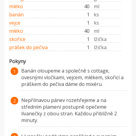
mléko
40
ml
banán
1
ks
vejce
1
ks
mléko
40
ml
skořice
1
lžička
prášek do pečiva
1
lžička
Pokyny
Banán oloupeme a společně s cottage,
ovesnými vločkami, vejcem, mlékem, skořicí a
práškem do pečiva dáme do mixéru.
Nepřilnavou pánev rozehřejeme a na
středním plameni postupně opečeme
lívanečky z obou stran. Každou přibližně 2
minuty.