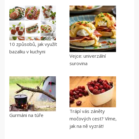
10 způsobů, jak využít
bazalku v kuchyni
Vejce: univerzální
surovina
Trápí vás záněty
Gurmáni na túře
močových cest? Víme,
jak na ně vyzrát!