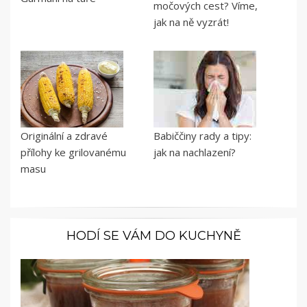
močových cest? Víme,
jak na ně vyzrát!
Originální a zdravé
Babiččiny rady a tipy:
přílohy ke grilovanému
jak na nachlazení?
masu
HODÍ SE VÁM DO KUCHYNĚ