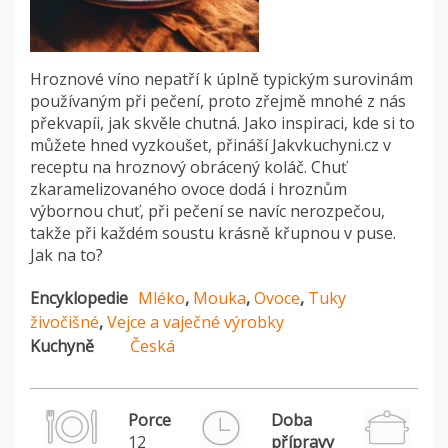
Hroznové víno nepatří k úplně typickým surovinám
používaným při pečení, proto zřejmě mnohé z nás
překvapíi, jak skvěle chutná. Jako inspiraci, kde si to
můžete hned vyzkoušet, přináší Jakvkuchyni.cz v
receptu na hroznový obrácený koláč. Chuť
zkaramelizovaného ovoce dodá i hroznům
výbornou chuť, při pečení se navíc nerozpečou,
takže při každém soustu krásně křupnou v puse.
Jak na to?
Encyklopedie
Mléko
,
Mouka
,
Ovoce
,
Tuky
živočišné
,
Vejce a vaječné výrobky
Kuchyně
Česká
Porce
Doba
12
přípravy