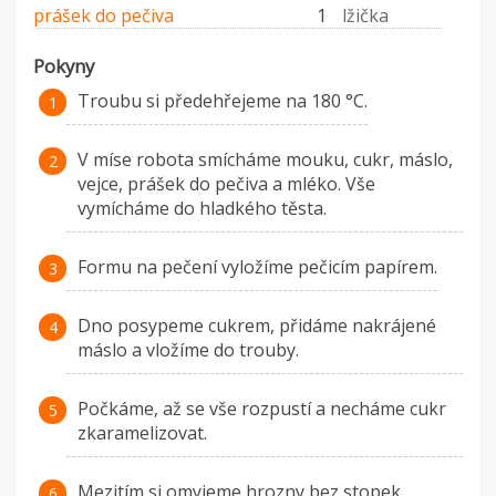
prášek do pečiva
1
lžička
Pokyny
Troubu si předehřejeme na 180 °C.
V míse robota smícháme mouku, cukr, máslo,
vejce, prášek do pečiva a mléko. Vše
vymícháme do hladkého těsta.
Formu na pečení vyložíme pečicím papírem.
Dno posypeme cukrem, přidáme nakrájené
máslo a vložíme do trouby.
Počkáme, až se vše rozpustí a necháme cukr
zkaramelizovat.
Mezitím si omyjeme hrozny bez stopek.