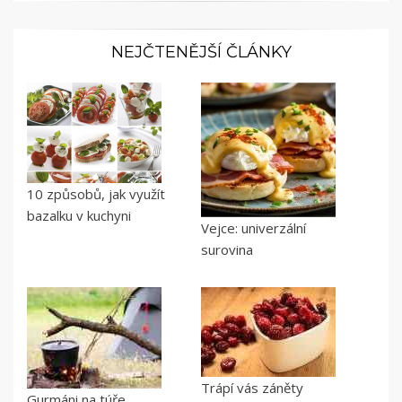
NEJČTENĚJŠÍ ČLÁNKY
10 způsobů, jak využít
bazalku v kuchyni
Vejce: univerzální
surovina
Trápí vás záněty
Gurmáni na túře