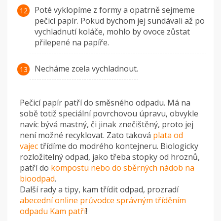
Poté vyklopíme z formy a opatrně sejmeme
pečicí papír. Pokud bychom jej sundávali až po
vychladnutí koláče, mohlo by ovoce zůstat
přilepené na papíře.
Necháme zcela vychladnout.
Pečicí papír patří do směsného odpadu. Má na
sobě totiž speciální povrchovou úpravu, obvykle
navíc bývá mastný, či jinak znečištěný, proto jej
není možné recyklovat. Zato taková
plata od
vajec
třídíme do modrého kontejneru. Biologicky
rozložitelný odpad, jako třeba stopky od hroznů,
patří do
kompostu nebo do sběrných nádob na
bioodpad
.
Další rady a tipy, kam třídit odpad, prozradí
abecední online průvodce správným tříděním
odpadu Kam patří
!