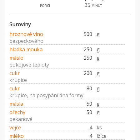
35
porcí
minut
Suroviny
hroznové víno
500
g
bezpeckového
hladká mouka
250
g
máslo
250
g
pokojové teploty
cukr
200
g
krupice
cukr
80
g
krupice, na posypání dna formy
másla
50
g
ořechy
50
g
pekanové
vejce
4
ks
mléko
4
lžíce