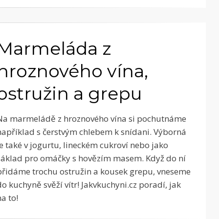
Marmeláda z
hroznového vína,
ostružin a grepu
Na marmeládě z hroznového vína si pochutnáme
například s čerstvým chlebem k snídani. Výborná
je také v jogurtu, lineckém cukroví nebo jako
základ pro omáčky s hovězím masem. Když do ní
přidáme trochu ostružin a kousek grepu, vneseme
do kuchyně svěží vítr! Jakvkuchyni.cz poradí, jak
na to!