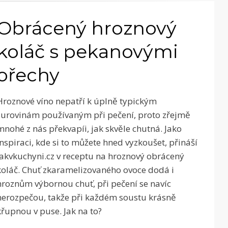
Obrácený hroznový
koláč s pekanovými
ořechy
Hroznové víno nepatří k úplně typickým
surovinám používaným při pečení, proto zřejmě
mnohé z nás překvapíi, jak skvěle chutná. Jako
inspiraci, kde si to můžete hned vyzkoušet, přináší
Jakvkuchyni.cz v receptu na hroznový obrácený
koláč. Chuť zkaramelizovaného ovoce dodá i
hroznům výbornou chuť, při pečení se navíc
nerozpečou, takže při každém soustu krásně
křupnou v puse. Jak na to?