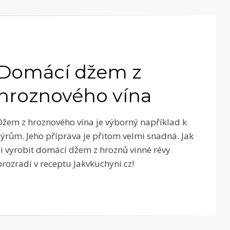
Domácí džem z
hroznového vína
Džem z hroznového vína je výborný například k
sýrům. Jeho příprava je přitom velmi snadná. Jak
si vyrobit domácí džem z hroznů vinné révy
prozradí v receptu Jakvkuchyni.cz!