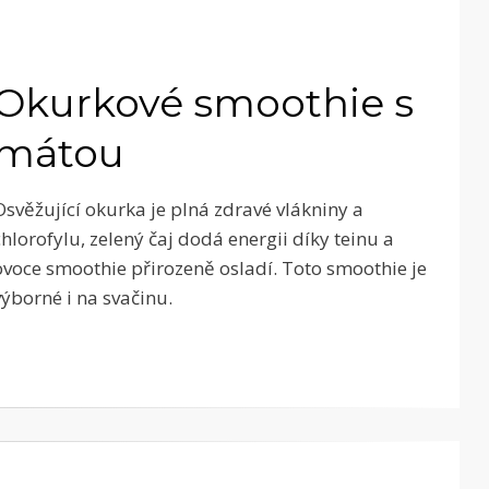
Okurkové smoothie s
mátou
Osvěžující okurka je plná zdravé vlákniny a
chlorofylu, zelený čaj dodá energii díky teinu a
ovoce smoothie přirozeně osladí. Toto smoothie je
výborné i na svačinu.