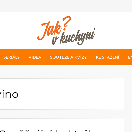
SERIÁLY
VIDEA
SOUTĚŽE A KVÍZY
KE STAŽENÍ
E
víno