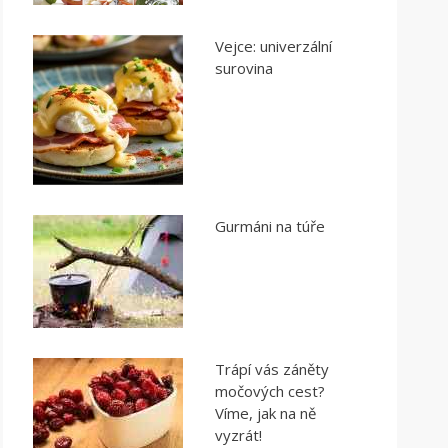
Vejce: univerzální
surovina
Gurmáni na túře
Trápí vás záněty
močových cest?
Víme, jak na ně
vyzrát!