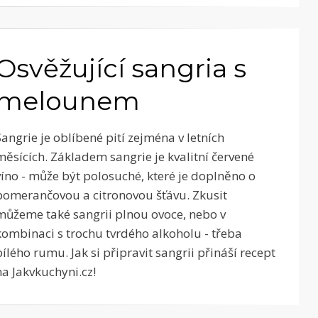
Osvěžující sangria s
melounem
Sangrie je oblíbené pití zejména v letních
měsících. Základem sangrie je kvalitní červené
víno - může být polosuché, které je doplněno o
pomerančovou a citronovou šťávu. Zkusit
můžeme také sangrii plnou ovoce, nebo v
kombinaci s trochu tvrdého alkoholu - třeba
bílého rumu. Jak si připravit sangrii přináší recept
na Jakvkuchyni.cz!