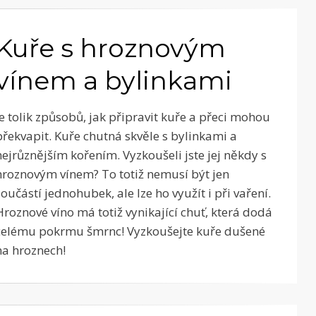
Kuře s hroznovým
vínem a bylinkami
Je tolik způsobů, jak připravit kuře a přeci mohou
překvapit. Kuře chutná skvěle s bylinkami a
nejrůznějším kořením. Vyzkoušeli jste jej někdy s
hroznovým vínem? To totiž nemusí být jen
součástí jednohubek, ale lze ho využít i při vaření.
Hroznové víno má totiž vynikající chuť, která dodá
celému pokrmu šmrnc! Vyzkoušejte kuře dušené
na hroznech!