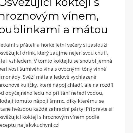
Osvěžující koktejl s
hroznovým vínem,
bublinkami a mátou
Setkání s přáteli a horké letní večery si zaslouží
osvěžující drink, který zaujme nejen svou chutí,
ale i vzhledem. V tomto koktejlu se snoubí jemná
perlivost šumivého vína s ovocnými tóny vinné
limonády. Svěží máta a ledově vychlazené
hroznové kuličky, které nápoj chladí, ale na rozdíl
od obyčejného ledu ho při tání neředí vodou,
dodají tomuto nápoji šmrnc, díky kterému se
stane hvězdou každé zahradní párty! Připravte si
osvěžující koktejl s hroznovým vínem podle
receptu na Jakvkuchyni.cz!