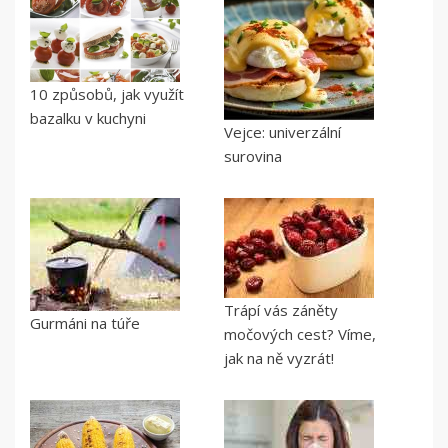
10 způsobů, jak využít
bazalku v kuchyni
Vejce: univerzální
surovina
Trápí vás záněty
Gurmáni na túře
močových cest? Víme,
jak na ně vyzrát!