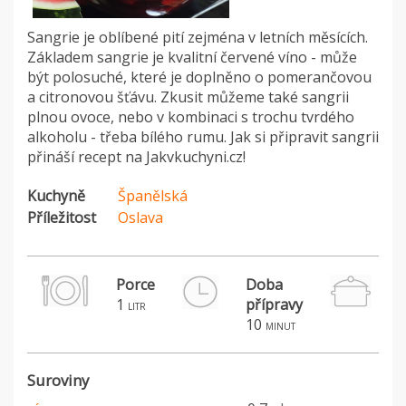
Sangrie je oblíbené pití zejména v letních měsících.
Základem sangrie je kvalitní červené víno - může
být polosuché, které je doplněno o pomerančovou
a citronovou šťávu. Zkusit můžeme také sangrii
plnou ovoce, nebo v kombinaci s trochu tvrdého
alkoholu - třeba bílého rumu. Jak si připravit sangrii
přináší recept na Jakvkuchyni.cz!
Kuchyně
Španělská
Příležitost
Oslava
Porce
Doba
1
přípravy
litr
10
minut
Suroviny