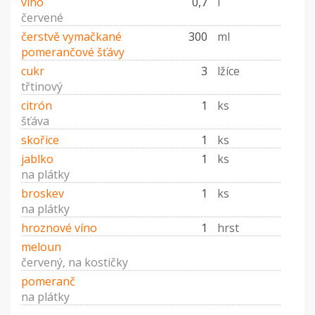
víno
0,7
l
červené
čerstvě vymačkané
300
ml
pomerančové šťávy
cukr
3
lžíce
třtinový
citrón
1
ks
šťáva
skořice
1
ks
jablko
1
ks
na plátky
broskev
1
ks
na plátky
hroznové víno
1
hrst
meloun
červený, na kostičky
pomeranč
na plátky