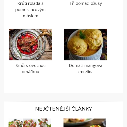
Krůtí roláda s
Tři domácí džusy
pomerančovým
máslem
Srnčí s ovocnou
Domácí mangová
omáčkou
zmrzlina
NEJČTENĚJŠÍ ČLÁNKY