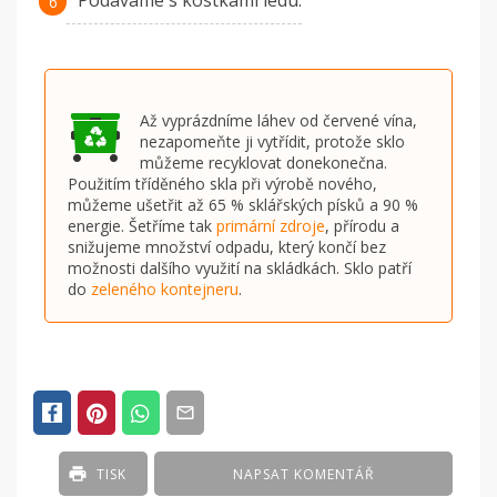
Podáváme s kostkami ledu.
Až vyprázdníme láhev od červené vína,
nezapomeňte ji vytřídit, protože sklo
můžeme recyklovat donekonečna.
Použitím tříděného skla při výrobě nového,
můžeme ušetřit až 65 % sklářských písků a 90 %
energie. Šetříme tak
primární zdroje
, přírodu a
snižujeme množství odpadu, který končí bez
možnosti dalšího využití na skládkách. Sklo patří
do
zeleného kontejneru
.
TISK
NAPSAT KOMENTÁŘ