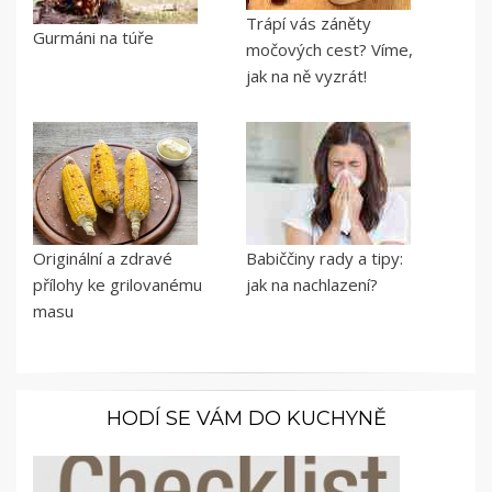
Trápí vás záněty
Gurmáni na túře
močových cest? Víme,
jak na ně vyzrát!
Originální a zdravé
Babiččiny rady a tipy:
přílohy ke grilovanému
jak na nachlazení?
masu
HODÍ SE VÁM DO KUCHYNĚ