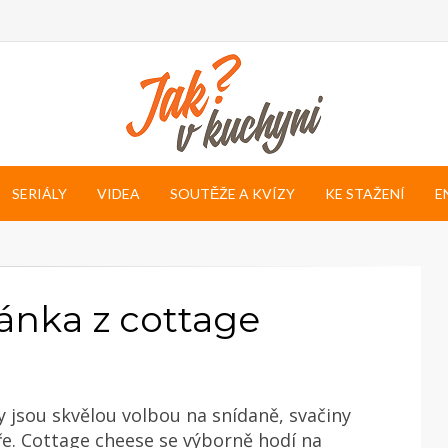
SERIÁLY
VIDEA
SOUTĚŽE A KVÍZY
KE STAŽENÍ
E
nka z cottage
jsou skvělou volbou na snídaně, svačiny
e. Cottage cheese se výborně hodí na