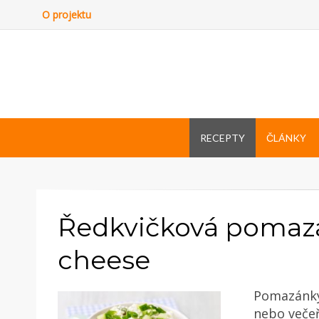
O projektu
RECEPTY
ČLÁNKY
Ředkvičková pomazá
cheese
Pomazánky 
nebo večeř