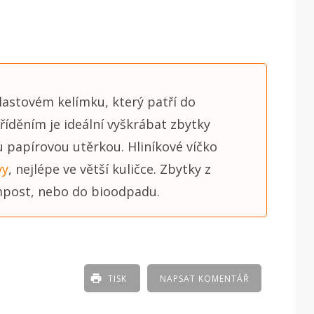
lastovém kelímku, který patří do
říděním je ideální vyškrábat zbytky
u papírovou utěrkou. Hliníkové víčko
vy
, nejlépe ve větší kuličce. Zbytky z
mpost, nebo do bioodpadu.
TISK
NAPSAT KOMENTÁŘ