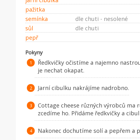
pažitka
semínka
dle chuti - nesolené
sůl
dle chuti
pepř
Pokyny
Ředkvičky očistíme a najemno nastr
je nechat okapat.
Jarní cibulku nakrájíme nadrobno.
Cottage cheese různých výrobců ma růz
zcedíme ho. Přidáme ředkvičky a cib
Nakonec dochutíme solí a pepřem a 