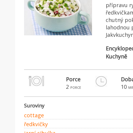
přípravu r
ředkvičkam
chutný pok
lahodnou 
Jakvkuchyn
Encyklope
Kuchyně
Porce
Doba
2
10
porce
mi
Suroviny
cottage
ředkvičky
jarní cibulka