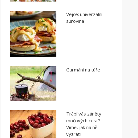
Vejce: univerzální
surovina
Gurmáni na túře
Trápí vás záněty
močových cest?
Víme, jak na ně
vyzrát!