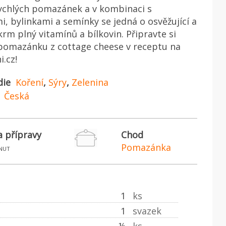
ychlých pomazánek a v kombinaci s
i, bylinkami a semínky se jedná o osvěžující a
rm plný vitamínů a bílkovin. Připravte si
pomazánku z cottage cheese v receptu na
i.cz!
die
Koření
,
Sýry
,
Zelenina
Česká
 přípravy
Chod
Pomazánka
nut
1
ks
1
svazek
½
ks