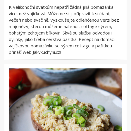
K Velikonoční svátkům nepatří žádná jiná pomazánka
více, než vajíčková. Můžeme si ji připravit k snídani,
večeři nebo svačině. Vyzkoušejte odlehčenou verzi bez
majonézy, kterou můžeme nahradit cottage sýrem,
bohatým zdrojem bílkovin. Skvělou službu odvedou i
bylinky, jako třeba čerstvá pažitka. Recept na domácí
vajíčkovou pomazánku se sýrem cottage a pažitkou
přináší web Jakvkuchyni.cz!