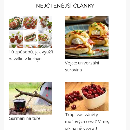
NEJČTENĚJŠÍ ČLÁNKY
10 způsobů, jak využít
bazalku v kuchyni
Vejce: univerzální
surovina
Trápí vás záněty
Gurmáni na túře
močových cest? Víme,
jak na ně vyzrát!