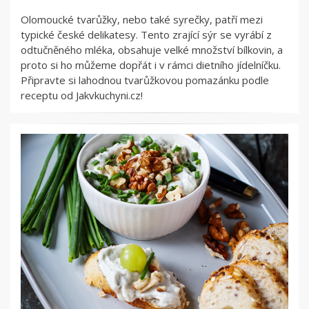
Olomoucké tvarůžky, nebo také syrečky, patří mezi
typické české delikatesy. Tento zrající sýr se vyrábí z
odtučněného mléka, obsahuje velké množství bílkovin, a
proto si ho můžeme dopřát i v rámci dietního jídelníčku.
Připravte si lahodnou tvarůžkovou pomazánku podle
receptu od Jakvkuchyni.cz!