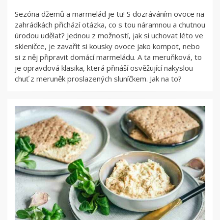
Sezóna džemů a marmelád je tu! S dozráváním ovoce na
zahrádkách přichází otázka, co s tou náramnou a chutnou
úrodou udělat? Jednou z možností, jak si uchovat léto ve
skleničce, je zavařit si kousky ovoce jako kompot, nebo
si z něj připravit domácí marmeládu. A ta meruňková, to
je opravdová klasika, která přináší osvěžující nakyslou
chuť z meruněk proslazených sluníčkem. Jak na to?