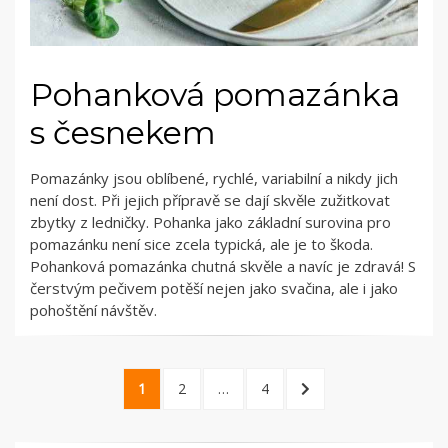
Pohanková pomazánka
s česnekem
Pomazánky jsou oblíbené, rychlé, variabilní a nikdy jich
není dost. Při jejich přípravě se dají skvěle zužitkovat
zbytky z ledničky. Pohanka jako základní surovina pro
pomazánku není sice zcela typická, ale je to škoda.
Pohanková pomazánka chutná skvěle a navíc je zdravá! S
čerstvým pečivem potěší nejen jako svačina, ale i jako
pohoštění návštěv.
Stránkování
PAGE
PAGE
PAGE
NEXT
1
2
…
4
příspěvků
PAGE