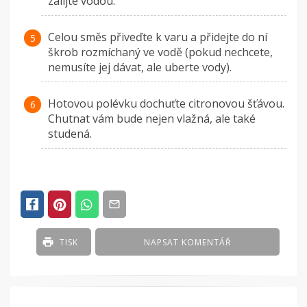
zalijte vodou.
Celou směs přiveďte k varu a přidejte do ní
škrob rozmíchaný ve vodě (pokud nechcete,
nemusíte jej dávat, ale uberte vody).
Hotovou polévku dochuťte citronovou šťávou.
Chutnat vám bude nejen vlažná, ale také
studená.
TISK
NAPSAT KOMENTÁŘ