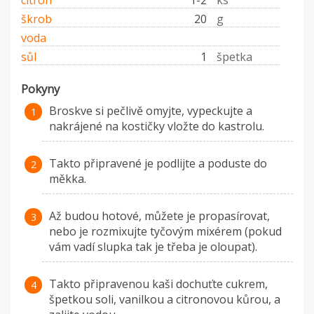
citrón
1-2
ks
škrob
20
g
voda
sůl
1
špetka
Pokyny
Broskve si pečlivě omyjte, vypeckujte a
nakrájené na kostičky vložte do kastrolu.
Takto připravené je podlijte a poduste do
měkka.
Až budou hotové, můžete je propasírovat,
nebo je rozmixujte tyčovým mixérem (pokud
vám vadí slupka tak je třeba je oloupat).
Takto připravenou kaši dochuťte cukrem,
špetkou soli, vanilkou a citronovou kůrou, a