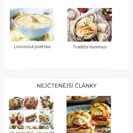
Lososová polévka
Tradiční hummus
NEJČTENĚJŠÍ ČLÁNKY
10 způsobů, jak využít