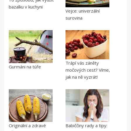
bazalku v kuchyni
Vejce: univerzální
surovina
Trápí vás záněty
Gurmáni na túře
močových cest? Víme,
jak na ně vyzrát!
Originální a zdravé
Babiččiny rady a tipy: