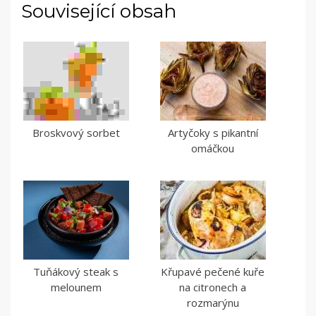
Související obsah
Broskvový sorbet
Artyčoky s pikantní
omáčkou
Tuňákový steak s
Křupavé pečené kuře
melounem
na citronech a
rozmarýnu