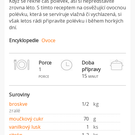
Když se řekne čas polévek, asi si nepředstavíte
zrovna léto. S tímto receptem na osvěžující ovocnou
polévku, která se servíruje vlažná či vychlazená, si
však letos rádi připravíte polévku i během horkých
dní.
Encyklopedie
Ovoce
Porce
Doba
1
přípravy
15
porce
minut
Suroviny
broskve
1/2
kg
zralé
moučkový cukr
70
g
vanilkový lusk
1
ks