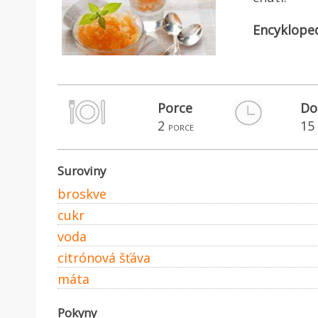
Encyklope
Porce
Do
2
15
porce
Suroviny
broskve
cukr
voda
citrónová šťáva
máta
Pokyny