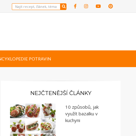
NCYKLOPEDIE POTRAVIN
NEJČTENĚJŠÍ ČLÁNKY
10 způsobů, jak
využít bazalku v
kuchyni