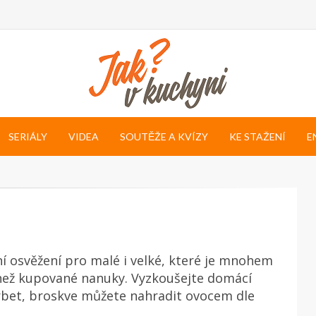
SERIÁLY
VIDEA
SOUTĚŽE A KVÍZY
KE STAŽENÍ
E
tní osvěžení pro malé i velké, které je mnohem
než kupované nanuky. Vyzkoušejte domácí
rbet, broskve můžete nahradit ovocem dle