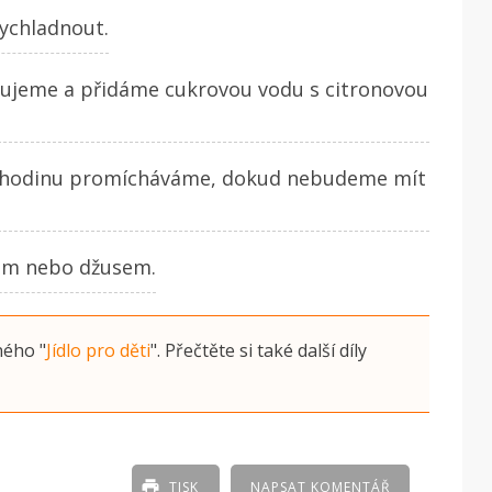
ychladnout.
ujeme a přidáme cukrovou vodu s citronovou
 hodinu promícháváme, dokud nebudeme mít
lem nebo džusem.
ného
"
Jídlo pro děti
"
. Přečtěte si také další díly
TISK
NAPSAT KOMENTÁŘ