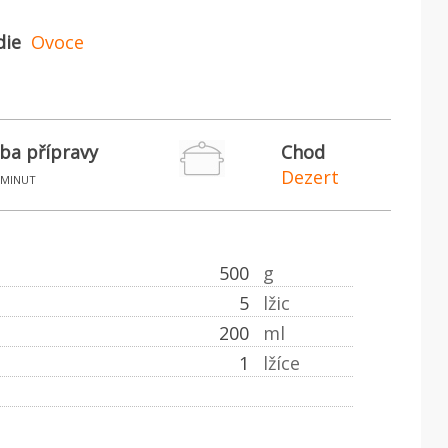
die
Ovoce
ba přípravy
Chod
Dezert
minut
500
g
5
lžic
200
ml
1
lžíce