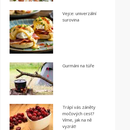
Vejce: univerzální
surovina
Gurmáni na túře
Trápí vás záněty
močových cest?
Víme, jak na ně
vyzrát!