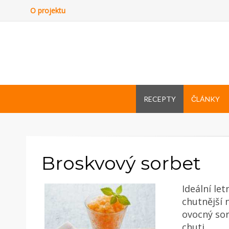
O projektu
RECEPTY
ČLÁNKY
Broskvový sorbet
Ideální le
chutnější 
ovocný so
chuti.