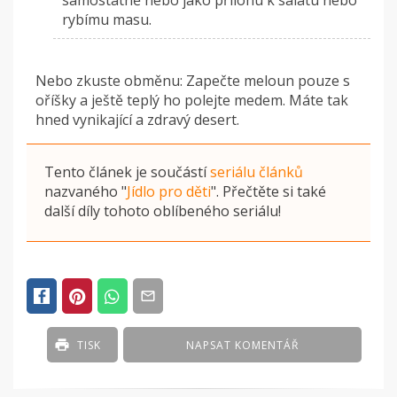
samostatně nebo jako přílohu k salátu nebo
rybímu masu.
Nebo zkuste obměnu: Zapečte meloun pouze s
oříšky a ještě teplý ho polejte medem. Máte tak
hned vynikající a zdravý desert.
Tento článek je součástí
seriálu článků
nazvaného
"
Jídlo pro děti
"
. Přečtěte si také
další díly tohoto oblíbeného seriálu!
TISK
NAPSAT KOMENTÁŘ