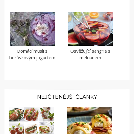
Domácí müsli s
Osvěžující sangria s
borůvkovým jogurtem
melounem
NEJČTENĚJŠÍ ČLÁNKY