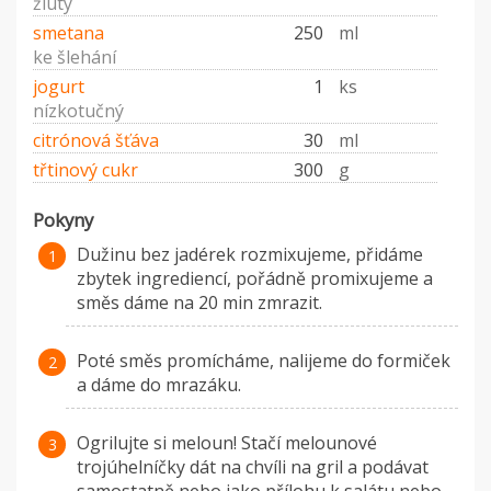
žlutý
smetana
250
ml
ke šlehání
jogurt
1
ks
nízkotučný
citrónová šťáva
30
ml
třtinový cukr
300
g
Pokyny
Dužinu bez jadérek rozmixujeme, přidáme
zbytek ingrediencí, pořádně promixujeme a
směs dáme na 20 min zmrazit.
Poté směs promícháme, nalijeme do formiček
a dáme do mrazáku.
Ogrilujte si meloun! Stačí melounové
trojúhelníčky dát na chvíli na gril a podávat