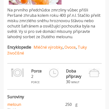
Na prvního předchůdce zmrzliny vůbec přišli
Peršané zhruba kolem roku 400 př.n.l. Stačilo přelít
misku zmrzlého sněhu hroznovou šťávou nebo
ochutit šafránem a osvěžující pochoutka byla na
světě. Vy si pro své domácí mlsouny připravte
lahodný sorbet ze žlutého melounu.
Encyklopedie
Mléčné výrobky
,
Ovoce
,
Tuky
živočišné
Porce
Doba
2
přípravy
30
porce
minut
Suroviny
meloun
250
g