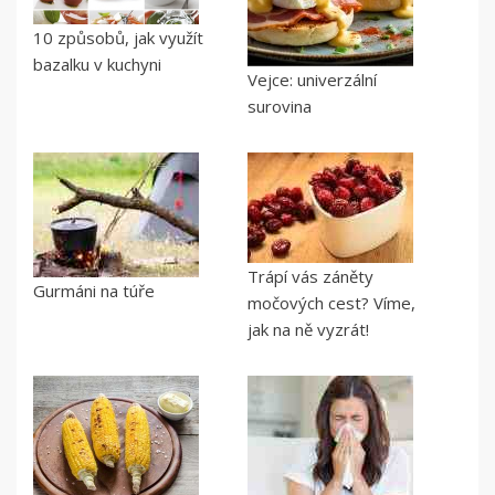
10 způsobů, jak využít
bazalku v kuchyni
Vejce: univerzální
surovina
Trápí vás záněty
Gurmáni na túře
močových cest? Víme,
jak na ně vyzrát!