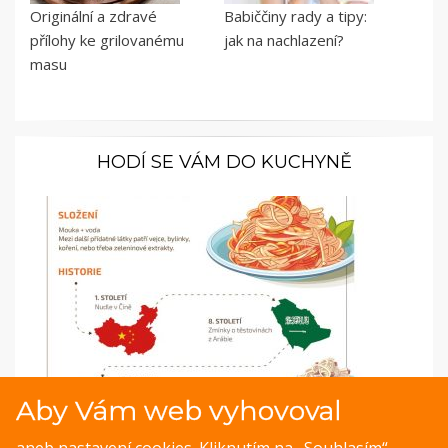
Originální a zdravé
Babiččiny rady a tipy:
přílohy ke grilovanému
jak na nachlazení?
masu
HODÍ SE VÁM DO KUCHYNĚ
Aby Vám web vyhovoval
Infografika: Co jste nevěděli o těstovinách?