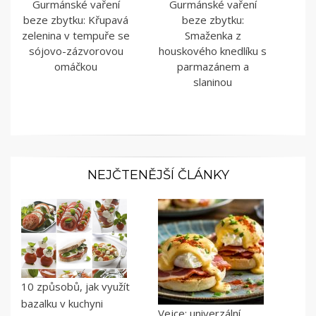
Gurmánské vaření
Gurmánské vaření
beze zbytku: Křupavá
beze zbytku:
zelenina v tempuře se
Smaženka z
sójovo-zázvorovou
houskového knedlíku s
omáčkou
parmazánem a
slaninou
NEJČTENĚJŠÍ ČLÁNKY
10 způsobů, jak využít
bazalku v kuchyni
Vejce: univerzální