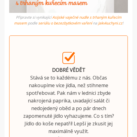
Připravte si vynikající
Asijské vaječné nudle s trhaným kuřecím
masem
podle
seriálu o bezezbytkovém vaření
na
Jakvkuchyni.cz
!
DOBRÉ VĚDĚT
Stává se to každému z nás. Občas
nakoupíme více jídla, než stihneme
spotřebovat. Pak nám v lednici zbyde
nakrojená paprika, uvadající salát či
nedojedený oběd a po pár dnech
zapomenuté jídlo vyhazujeme. Co s tím?
Jídlo do koše nepatří! Lepší je zkusit jej
maximálně využít.