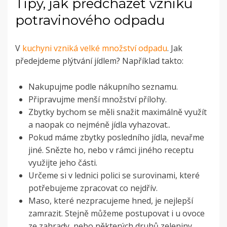
Tipy, jak předcházet vzniku
potravinového odpadu
V
kuchyni vzniká velké množství odpadu
. Jak
předejdeme plýtvání jídlem? Například takto:
Nakupujme podle nákupního seznamu.
Připravujme menší množství přílohy.
Zbytky bychom se měli snažit maximálně využít
a naopak co nejméně jídla vyhazovat..
Pokud máme zbytky posledního jídla, nevařme
jiné. Snězte ho, nebo v rámci jiného receptu
využijte jeho části.
Určeme si v lednici polici se surovinami, které
potřebujeme zpracovat co nejdřív.
Maso, které nezpracujeme hned, je nejlepší
zamrazit. Stejně můžeme postupovat i u ovoce
ze zahrady, nebo některých druhů zeleniny.