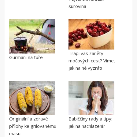
surovina
Trápí vás záněty
Gurmáni na túře
močových cest? Víme,
jak na ně vyzrát!
Originální a zdravé
Babiččiny rady a tipy:
přílohy ke grilovanému
jak na nachlazení?
masu