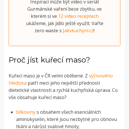
Inspirací může být video v seriál
Gurmánské vaření beze zbytku
, ve
kterém si ve
12 video receptech
ukážeme, jak jídlo ještě využít. Vařte
zero waste s
Jakvkuchyni.cz
!
Proč jíst kuřecí maso?
Kuřecí maso je v ČR velmi oblíbené. Z
výživového
hlediska
patří mezi jeho největší přednosti
dietetické vlastnosti a rychlá kuchyňská úprava. Co
vše obsahuje kuřecí maso?
bílkoviny
s obsahem všech esenciálních
aminokyselin, které jsou nezbytné pro obnovu
tkání a nárůst svalové hmoty;