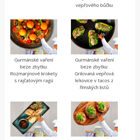
vepřového bůčku
Gurmánské vaření
Gurmánské vaření
beze zbytku:
beze zbytku:
Rozmarýnové krokety
Grilovaná vepřová
s rajčatovým ragú
krkovice v tacos z
římských listů