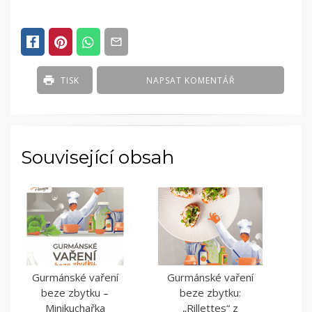
POSTED
IN
ČLÁNKY
TISK
NAPSAT KOMENTÁŘ
Související obsah
Gurmánské vaření
Gurmánské vaření
beze zbytku –
beze zbytku:
Minikuchařka
„Rillettes“ z