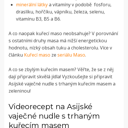
minerální látky
a vitamíny v podobě fosforu,
draslíku, hořčíku, vápníku, železa, selenu,
vitamínu B3, B5 a B6.
A co naopak kuřecí maso neobsahuje? V porovnání
s ostatními druhy masa má nižší energetickou
hodnotu, nízký obsah tuku a cholesterolu. Více v
článku
Kuřecí maso
ze
seriálu Maso
.
A co se zbylým kuřecím masem? Věřte, že se z něj
dají připravit skvělá jídla! Vyzkoušejte si připravit
Asijské vaječné nudle s trhaným kuřecím masem a
zeleninou!
Videorecept na Asijské
vaječné nudle s trhaným
kuřecím masem