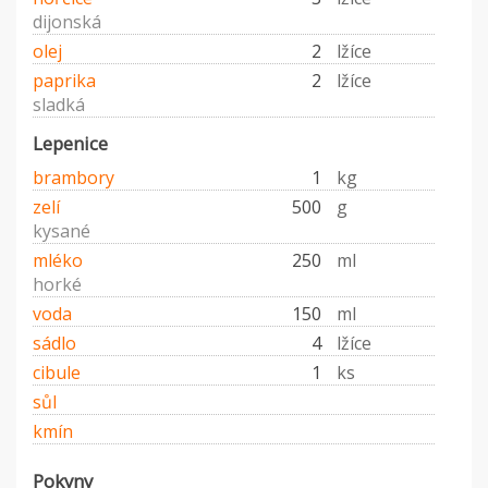
dijonská
olej
2
lžíce
paprika
2
lžíce
sladká
Lepenice
brambory
1
kg
zelí
500
g
kysané
mléko
250
ml
horké
voda
150
ml
sádlo
4
lžíce
cibule
1
ks
sůl
kmín
Pokyny