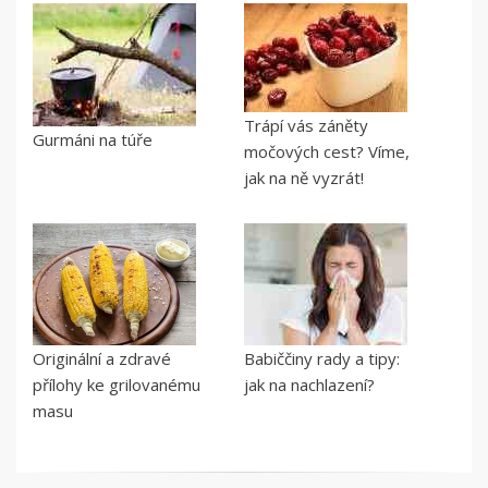
Trápí vás záněty
Gurmáni na túře
močových cest? Víme,
jak na ně vyzrát!
Originální a zdravé
Babiččiny rady a tipy:
přílohy ke grilovanému
jak na nachlazení?
masu