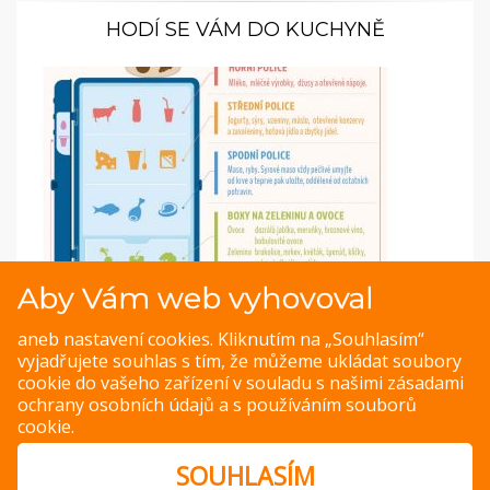
HODÍ SE VÁM DO KUCHYNĚ
Aby Vám web vyhovoval
Infografika: Jak správně ukládat potraviny do
ledničky
aneb nastavení cookies. Kliknutím na „Souhlasím“
vyjadřujete souhlas s tím, že můžeme ukládat soubory
Které patří do ledničky, a které naopak na linku? Podívejte
cookie do vašeho zařízení v souladu s našimi
zásadami
se na naší přehlednou infografiku
na Jakvkuchyni.cz
.
ochrany osobních údajů
a s
používáním souborů
cookie
.
ZOBRAZIT
SOUHLASÍM