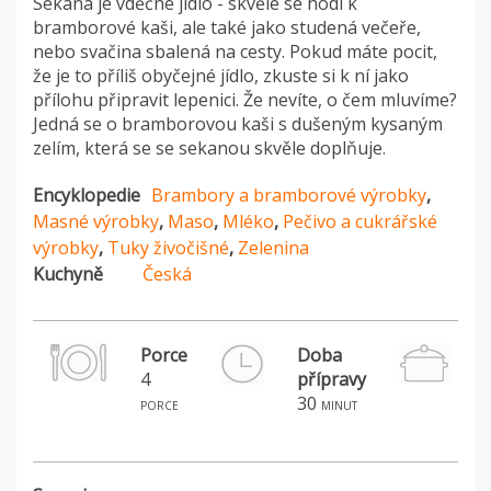
Sekaná je vděčné jídlo - skvěle se hodí k
bramborové kaši, ale také jako studená večeře,
nebo svačina sbalená na cesty. Pokud máte pocit,
že je to příliš obyčejné jídlo, zkuste si k ní jako
přílohu připravit lepenici. Že nevíte, o čem mluvíme?
Jedná se o bramborovou kaši s dušeným kysaným
zelím, která se se sekanou skvěle doplňuje.
Encyklopedie
Brambory a bramborové výrobky
,
Masné výrobky
,
Maso
,
Mléko
,
Pečivo a cukrářské
výrobky
,
Tuky živočišné
,
Zelenina
Kuchyně
Česká
Porce
Doba
4
přípravy
H
30
porce
minut