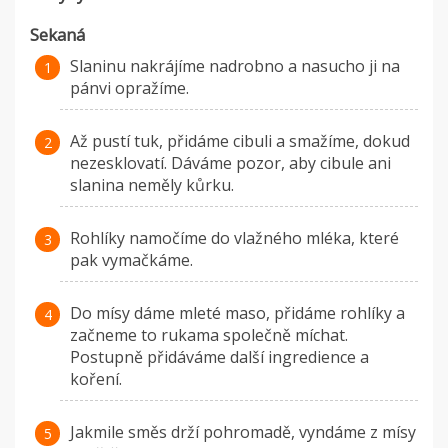
Sekaná
Slaninu nakrájíme nadrobno a nasucho ji na
pánvi opražíme.
Až pustí tuk, přidáme cibuli a smažíme, dokud
nezesklovatí. Dáváme pozor, aby cibule ani
slanina neměly kůrku.
Rohlíky namočíme do vlažného mléka, které
pak vymačkáme.
Do mísy dáme mleté maso, přidáme rohlíky a
začneme to rukama společně míchat.
Postupně přidáváme další ingredience a
koření.
Jakmile směs drží pohromadě, vyndáme z mísy