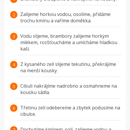
Zalijeme horkou vodou, osolíme, přidáme
trochu kmínu a vaříme doměkka.
Vodu slijeme, brambory zalijeme horkým
mlékem, rozšťoucháme a umícháme hladkou
kaši.
Z kysaného zelí slijeme tekutinu, překrájíme
na menší kousky.
Cibuli nakrájíme nadrobno a osmahneme na
kousku sádla.
Třetinu zelí odebereme a zbytek podusíme na
cibulce.
Dochutíme kmínem, solí, zalijeme vodou a