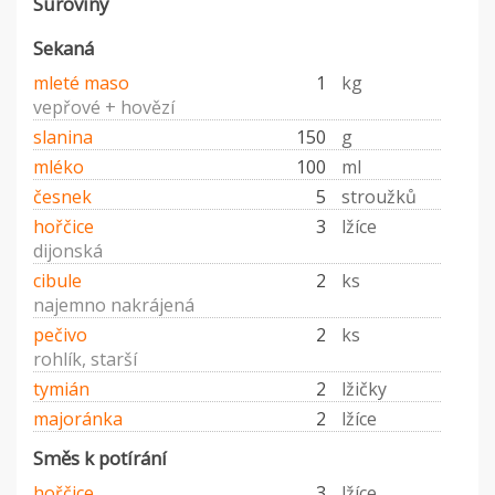
Suroviny
Sekaná
mleté maso
1
kg
vepřové + hovězí
slanina
150
g
mléko
100
ml
česnek
5
stroužků
hořčice
3
lžíce
dijonská
cibule
2
ks
najemno nakrájená
pečivo
2
ks
rohlík, starší
tymián
2
lžičky
majoránka
2
lžíce
Směs k potírání
hořčice
3
lžíce