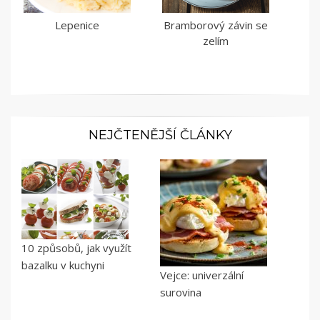
Lepenice
Bramborový závin se
zelím
NEJČTENĚJŠÍ ČLÁNKY
10 způsobů, jak využít
bazalku v kuchyni
Vejce: univerzální
surovina