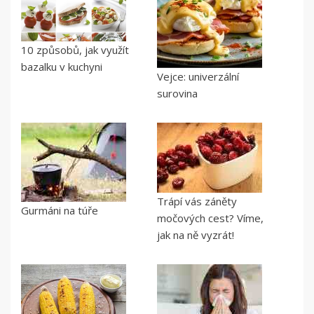
10 způsobů, jak využít
bazalku v kuchyni
Vejce: univerzální
surovina
Trápí vás záněty
Gurmáni na túře
močových cest? Víme,
jak na ně vyzrát!