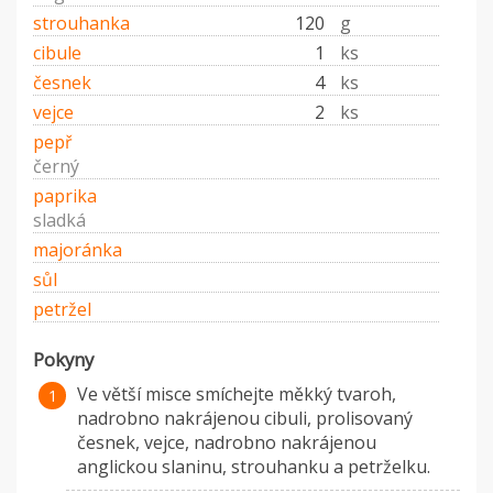
strouhanka
120
g
cibule
1
ks
česnek
4
ks
vejce
2
ks
pepř
černý
paprika
sladká
majoránka
sůl
petržel
Pokyny
Ve větší misce smíchejte měkký tvaroh,
nadrobno nakrájenou cibuli, prolisovaný
česnek, vejce, nadrobno nakrájenou
anglickou slaninu, strouhanku a petrželku.