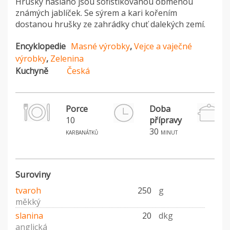
Hrušky naslano jsou sofistikovanou obměnou
známých jablíček. Se sýrem a kari kořením
dostanou hrušky ze zahrádky chuť dalekých zemí.
Encyklopedie
Masné výrobky
,
Vejce a vaječné
výrobky
,
Zelenina
Kuchyně
Česká
Porce
Doba
10
přípravy
30
karbanátků
minut
Suroviny
tvaroh
250
g
měkký
slanina
20
dkg
anglická