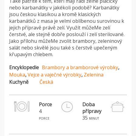
Také patříte k těm, kteří mají rádi zelné placičky
nebo karbanátky v jakékoli podobě? Karbanátky
jsou českou klasikou a kromě klasických
karbanátků z masa je velmi oblíbenou surovinou k
jejich přípravě právě zelí. Využít můžeMe zelí
čerstvé, ale stejně dobře poslouží i zelí sterilované.
Jako přílohu můžeMe zvolit brambory, zeleninový
salát nebo skvělé jsou také s čerstvě upečeným
křupavým chlebem.
Encyklopedie
Brambory a bramborové výrobky
,
Mouka
,
Vejce a vaječné výrobky
,
Zelenina
Kuchyně
Česká
Porce
Doba
4
přípravy
H
35
porce
minut