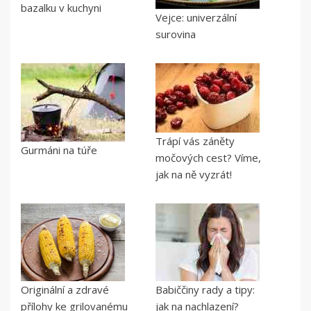
bazalku v kuchyni
Vejce: univerzální
surovina
Trápí vás záněty
Gurmáni na túře
močových cest? Víme,
jak na ně vyzrát!
Originální a zdravé
Babiččiny rady a tipy:
přílohy ke grilovanému
jak na nachlazení?