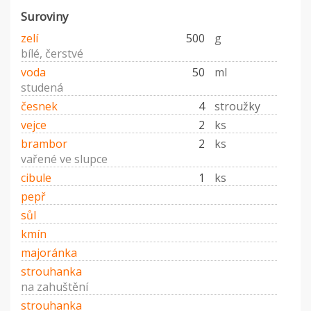
Suroviny
zelí
500
g
bílé, čerstvé
voda
50
ml
studená
česnek
4
stroužky
vejce
2
ks
brambor
2
ks
vařené ve slupce
cibule
1
ks
pepř
sůl
kmín
majoránka
strouhanka
na zahuštění
strouhanka