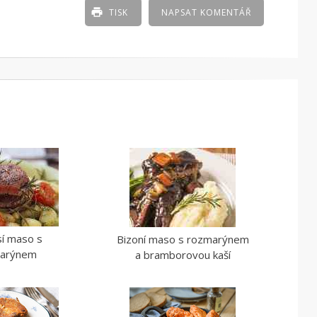
TISK
NAPSAT KOMENTÁŘ
sí maso s
Bizoní maso s rozmarýnem
arýnem
a bramborovou kaší