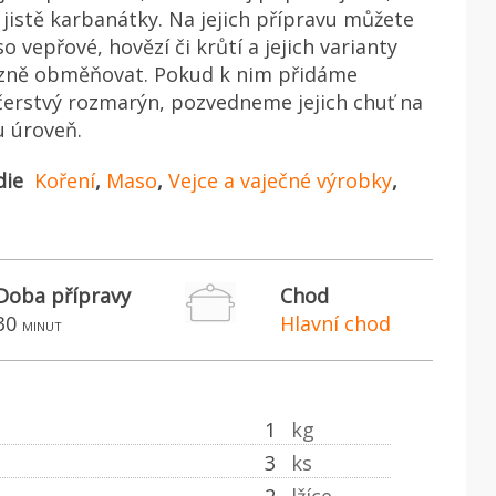
a jistě karbanátky. Na jejich přípravu můžete
 vepřové, hovězí či krůtí a jejich varianty
zně obměňovat. Pokud k nim přidáme
čerstvý rozmarýn, pozvedneme jejich chuť na
u úroveň.
die
Koření
,
Maso
,
Vejce a vaječné výrobky
,
Doba přípravy
Chod
30
Hlavní chod
minut
1
kg
3
ks
2
lžíce