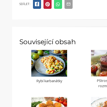
SDÍLET:
Související obsah
Pštro
Rybí karbanátky
rozm