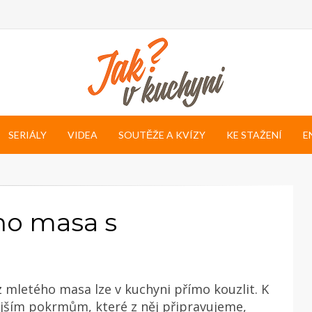
SERIÁLY
VIDEA
SOUTĚŽE A KVÍZY
KE STAŽENÍ
E
ho masa s
z mletého masa lze v kuchyni přímo kouzlit. K
ějším pokrmům, které z něj připravujeme,