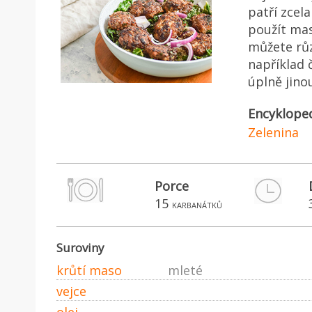
patří zcel
použít maso
můžete rů
například 
úplně jino
Encyklope
Zelenina
Porce
15
karbanátků
Suroviny
krůtí maso
mleté
vejce
olej