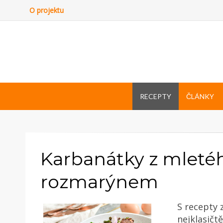
O projektu
RECEPTY
ČLÁNKY
Karbanátky z mleté
rozmarýnem
S recepty 
nejklasičt