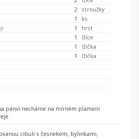
2
stroužky
1
ks
ný
1
hrst
1
lžíce
1
lžička
1
lžička
 na pánvi necháme na mírném plameni
eje .
vanou cibuli s česnekem, bylinkami,