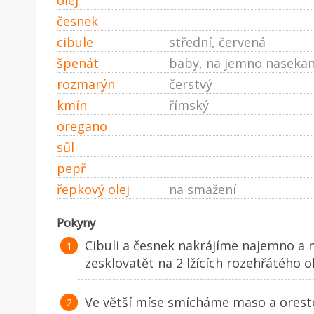
česnek
cibule
střední, červená
špenát
baby, na jemno naseka
rozmarýn
čerstvý
kmín
římský
oregano
sůl
pepř
řepkový olej
na smažení
Pokyny
Cibuli a česnek nakrájíme najemno a
zesklovatět na 2 lžících rozehřátého ol
Ve větší míse smícháme maso a oresto