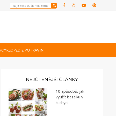
NCYKLOPEDIE POTRAVIN
NEJČTENĚJŠÍ ČLÁNKY
10 způsobů, jak
využít bazalku v
kuchyni