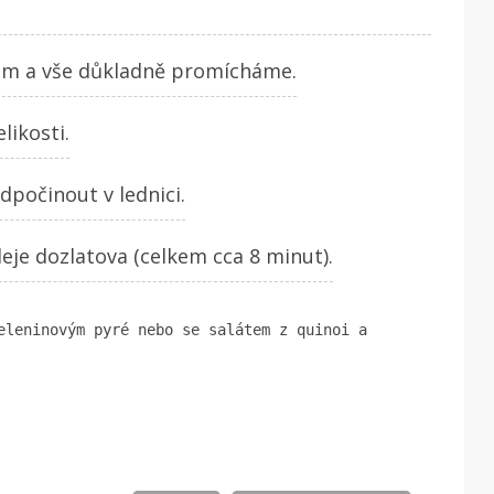
řem a vše důkladně promícháme.
likosti.
dpočinout v lednici.
eje dozlatova (celkem cca 8 minut).
eleninovým pyré nebo se salátem z quinoi a