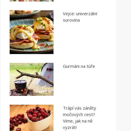
Vejce: univerzální
surovina
Gurmáni na túře
Trápí vás záněty
močových cest?
Víme, jak na ně
vyzrát!