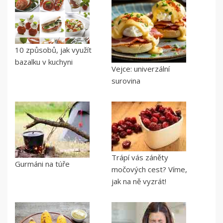
10 způsobů, jak využít
bazalku v kuchyni
Vejce: univerzální
surovina
Trápí vás záněty
Gurmáni na túře
močových cest? Víme,
jak na ně vyzrát!