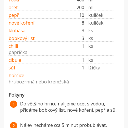
ocet
200
ml
pepř
10
kuliček
nové koření
8
kuliček
klobása
3
ks
bobkový list
3
ks
chilli
1
ks
paprička
cibule
1
ks
sůl
1
lžička
hořčice
hrubozrnná nebo kremžská
Pokyny
Do většího hrnce nalijeme ocet s vodou,
přidáme bobkový list, nové koření, pepř a sůl.
Nálev necháme cca 5 minut probublávat,