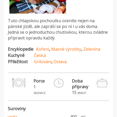
Tuto chlapskou pochoutku oceníte nejen na
pánské jízdě, ale zapráší se po ní i u vás doma.
Jedná se o jednoduchou chuťovkou, kterou zvládne
připravit opravdu každý.
Encyklopedie
Koření
,
Masné výrobky
,
Zelenina
Kuchyně
Česká
Příležitost
Grilování
,
Oslava
Porce
Doba
1
přípravy
15
sklenice
minut
Suroviny
voda
400
ml