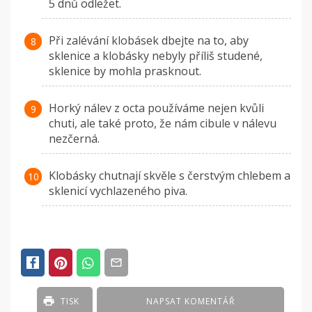
5 dnů odležet.
Při zalévání klobásek dbejte na to, aby
sklenice a klobásky nebyly příliš studené,
sklenice by mohla prasknout.
Horký nálev z octa používáme nejen kvůli
chuti, ale také proto, že nám cibule v nálevu
nezčerná.
Klobásky chutnají skvěle s čerstvým chlebem a
sklenicí vychlazeného piva.
TISK
NAPSAT KOMENTÁŘ